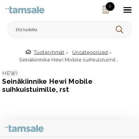
Skip to content
0
HAE
Tuoteryhmät
›
Uncategorized
›
Etusivulle
Seinäkiinnike Hewi Mobile suihkuistuimil...
HEWI
Seinäkiinnike Hewi Mobile
suihkuistuimille, rst