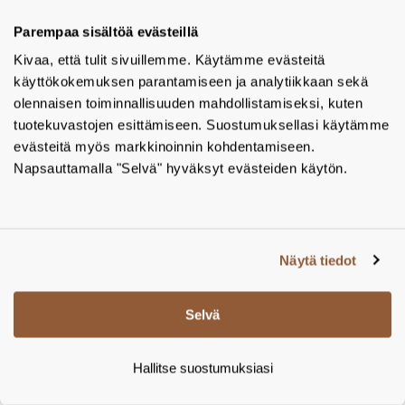
Parempaa sisältöä evästeillä
Kivaa, että tulit sivuillemme. Käytämme evästeitä
käyttökokemuksen parantamiseen ja analytiikkaan sekä
olennaisen toiminnallisuuden mahdollistamiseksi, kuten
tuotekuvastojen esittämiseen. Suostumuksellasi käytämme
evästeitä myös markkinoinnin kohdentamiseen.
Napsauttamalla "Selvä" hyväksyt evästeiden käytön.
Näytä tiedot
Seinäkiinnike Hewi Mobile suihkuistuimille, Hewi
Selvä
900.51.00160, rst, mattamusta – Tamsale Oy
Hallitse suostumuksiasi
Tuotekoodi:
900.51.00160