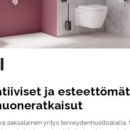
tiiviset ja esteettömä
huoneratkaisut
ava saksalainen yritys terveydenhuoltoalalla, 