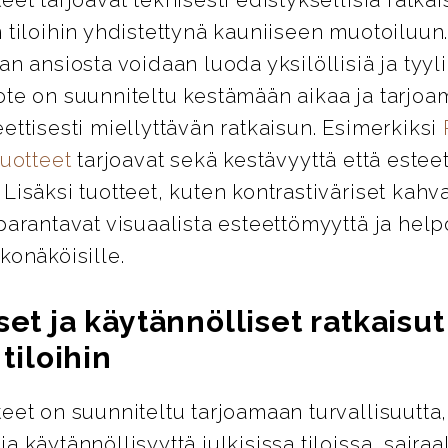
 tiloihin yhdistettynä kauniiseen muotoiluun
an ansiosta voidaan luoda yksilöllisiä ja tyylik
ote on suunniteltu kestämään aikaa ja tarjo
ettisesti miellyttävän ratkaisun. Esimerkiksi
tuotteet
tarjoavat sekä kestävyyttä että esteet
Lisäksi tuotteet, kuten kontrastiväriset kahva
parantavat visuaalista esteettömyyttä ja help
konäköisille.
set ja käytännölliset ratkaisut
 tiloihin
eet on suunniteltu tarjoamaan turvallisuutta,
a käytännöllisyyttä julkisissa tiloissa, sairaa