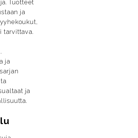
a. Tuotteet
ustaan ja
pyyhekoukut,
 tarvittava.
.
a ja
-sarjan
sta
ualtaat ja
llisuutta.
lu
suja