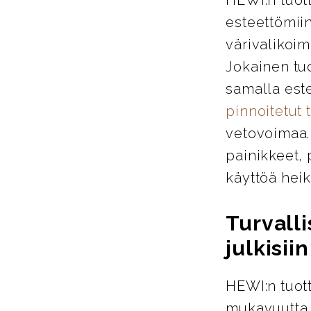
esteettömiin
värivalikoim
Jokainen tu
samalla este
pinnoitetut 
vetovoimaa. 
painikkeet, 
käyttöä heik
Turvalli
julkisiin
HEWI:n tuott
mukavuutta j