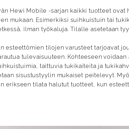
n Hewi Mobile -sarjan kaikki tuotteet ovat 
peen mukaan. Esimerkiksi suihkuistuin tai tuk
tkessä, ilman työkaluja. Tilalle asetetaan tyy
n esteettömien tilojen varusteet tarjoavat jo
rautua tulevaisuuteen. Kohteeseen voidaan
ihkuistuimia, taittuvia tukikaiteita ja tukikahv
etaan sisustustyylin mukaiset peitelevyt. 
 erikseen tilata halutut tuotteet, kun estee