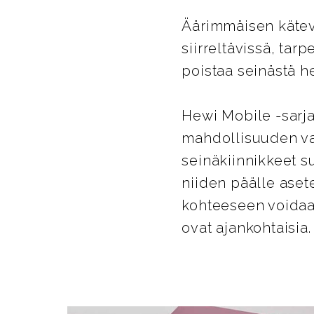
Äärimmäisen kätevä
siirreltävissä, tar
poistaa seinästä he
Hewi Mobile -sarja
mahdollisuuden va
seinäkiinnikkeet su
niiden päälle aset
kohteeseen voidaan
ovat ajankohtaisia.