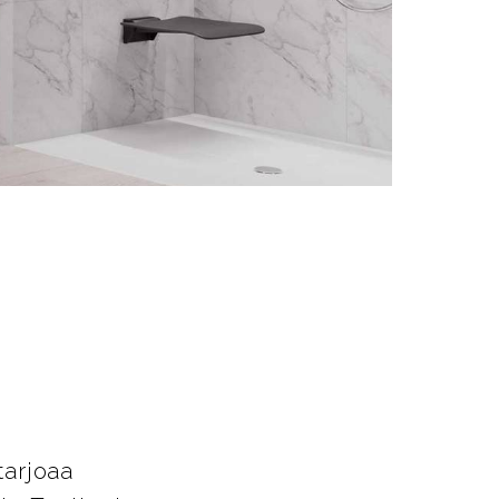
t
tarjoaa