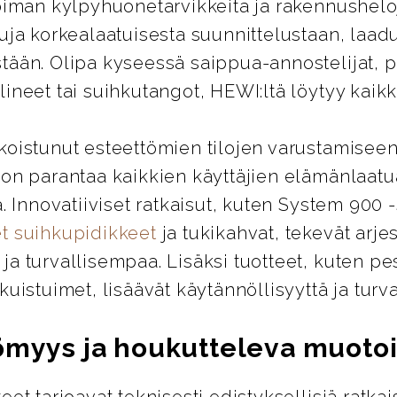
oiman kylpyhuonetarvikkeita ja rakennusheloj
uja korkealaatuisesta suunnittelustaan, laad
tään. Olipa kyseessä saippua-annostelijat, 
ineet tai suihkutangot, HEWI:ltä löytyy kaikki
koistunut esteettömien tilojen varustamiseen
 on parantaa kaikkien käyttäjien elämänlaatu
ä. Innovatiiviset ratkaisut, kuten System 900 
t suihkupidikkeet
ja tukikahvat, tekevät arje
a turvallisempaa. Lisäksi tuotteet, kuten pes
kuistuimet, lisäävät käytännöllisyyttä ja turva
ömyys ja houkutteleva muotoi
eet tarjoavat teknisesti edistyksellisiä ratkai