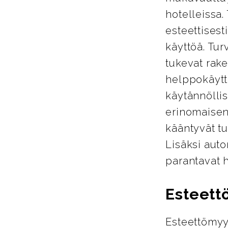
hotelleissa.
esteettisest
käyttöä. Tur
tukevat rake
helppokäyttö
käytännöllis
erinomaisen
kääntyvät tu
Lisäksi auto
parantavat 
Esteett
Esteettömyy