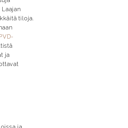
. Laajan
käitä tiloja.
amaan
PVD-
tistä
t ja
ottavat
loissa ja