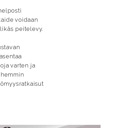
helposti
ikaide voidaan
likäs peitelevy.
ustavan
 asentaa
oja varten ja
Myöhemmin
ttömyysratkaisut