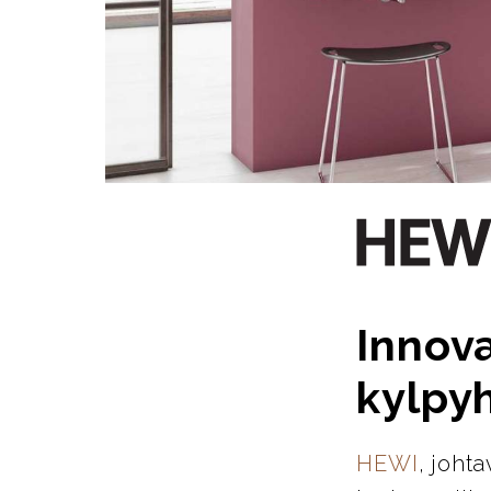
Innova
kylpy
HEWI
, joht