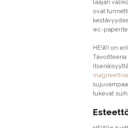
laajan valik
ovat tunnett
kestävyydes
wc-paperitel
HEWI on eri
Tavoitteena
itsenäisyytt
magneettise
sujuvampaa j
tukevat suih
Esteett
HEWI:n tuott