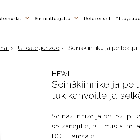
otemerkit
Suunnittelijalle
Referenssit
Yhteystie
mät
›
Uncategorized
›
Seinäkiinnike ja peitekilpi,
HEWI
Seinäkiinnike ja pei
tukikahvoille ja selk
Seinäkiinnike ja peitekilpi, 
selkänojille, rst, musta, m
DC – Tamsale