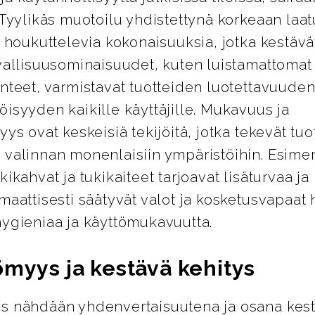
 Tyylikäs muotoilu yhdistettynä korkeaan laa
i houkuttelevia kokonaisuuksia, jotka kestävät
vallisuusominaisuudet, kuten luistamattomat 
nteet, varmistavat tuotteiden luotettavuuden
isyyden kaikille käyttäjille. Mukavuus ja
yys ovat keskeisiä tekijöitä, jotka tekevät tuo
 valinnan monenlaisiin ympäristöihin. Esimer
kikahvat ja tukikaiteet tarjoavat lisäturvaa j
maattisesti säätyvät valot ja kosketusvapaat 
hygieniaa ja käyttömukavuutta.
ömyys ja kestävä kehitys
s nähdään yhdenvertaisuutena ja osana kes