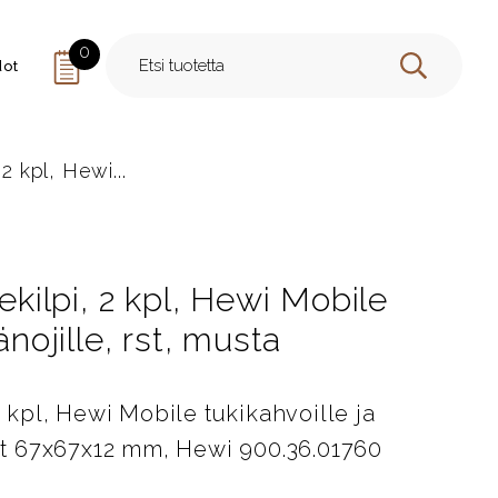
0
dot
HAE
 2 kpl, Hewi...
tekilpi, 2 kpl, Hewi Mobile
änojille, rst, musta
2 kpl, Hewi Mobile tukikahvoille ja
itat 67x67x12 mm, Hewi 900.36.01760