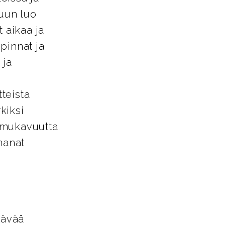
tuun luo
 aikaa ja
pinnat ja
 ja
tteista
kiksi
a mukavuutta.
hanat
tävää