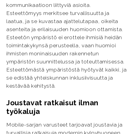
kommunikaatioon liittyviä asioita.
Esteettömyys merkitsee turvallisuutta ja
laatua, ja se kuvastaa ajattelutapaa, oikeita
asenteita ja erilaisuuden huomioon ottamista.
Esteetön ympäristö ei erottele ihmisiä heidän
toimintakykynsä perusteella, vaan huomioi
ihmisten moninaisuuden rakennetun
ympäristön suunnittelussa ja toteuttamisessa.
Esteettömästä ympäristöstä hyötyvät kaikki, ja
se edistää yhteiskunnan inklusiivisuutta ja
kestävää kehitystä.
Joustavat ratkaisut ilman
työkaluja
Mobile-sarjan varusteet tarjoavat joustavia ja
turvallisia ratkaisuja modernin kylpyhuoneen