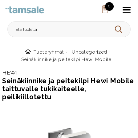
Skip to content
0
HAE
Tuoteryhmät
›
Uncategorized
›
Etusivulle
Seinäkiinnike ja peitekilpi Hewi Mobile ...
HEWI
Seinäkiinnike ja peitekilpi Hewi Mobile
taittuvalle tukikaiteelle,
peilikiillotettu