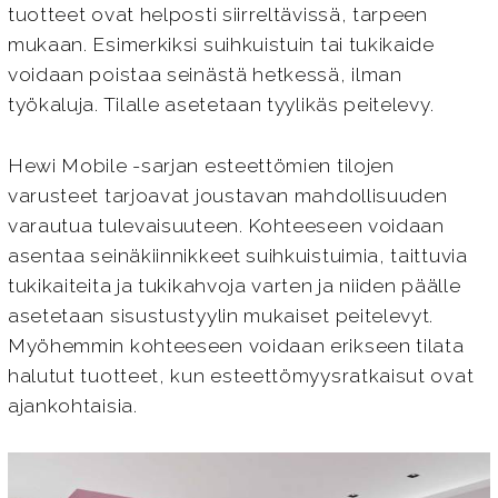
tuotteet ovat helposti siirreltävissä, tarpeen
mukaan. Esimerkiksi suihkuistuin tai tukikaide
voidaan poistaa seinästä hetkessä, ilman
työkaluja. Tilalle asetetaan tyylikäs peitelevy.
Hewi Mobile -sarjan esteettömien tilojen
varusteet tarjoavat joustavan mahdollisuuden
varautua tulevaisuuteen. Kohteeseen voidaan
asentaa seinäkiinnikkeet suihkuistuimia, taittuvia
tukikaiteita ja tukikahvoja varten ja niiden päälle
asetetaan sisustustyylin mukaiset peitelevyt.
Myöhemmin kohteeseen voidaan erikseen tilata
halutut tuotteet, kun esteettömyysratkaisut ovat
ajankohtaisia.