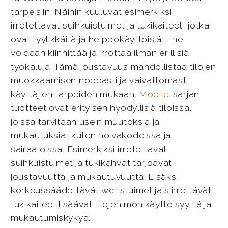
tarpeisiin. Näihin kuuluvat esimerkiksi
irrotettavat suihkuistuimet ja tukikaiteet, jotka
ovat tyylikkäitä ja helppokäyttöisiä – ne
voidaan kiinnittää ja irrottaa ilman erillisiä
työkaluja. Tämä joustavuus mahdollistaa tilojen
muokkaamisen nopeasti ja vaivattomasti
käyttäjien tarpeiden mukaan.
Mobile
-sarjan
tuotteet ovat erityisen hyödyllisiä tiloissa,
joissa tarvitaan usein muutoksia ja
mukautuksia, kuten hoivakodeissa ja
sairaaloissa. Esimerkiksi irrotettavat
suihkuistuimet ja tukikahvat tarjoavat
joustavuutta ja mukautuvuutta. Lisäksi
korkeussäädettävät wc-istuimet ja siirrettävät
tukikaiteet lisäävät tilojen monikäyttöisyyttä ja
mukautumiskykyä.