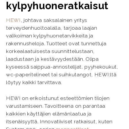
kylpyhuoneratkaisut
HEWI
, johtava saksalainen yritys
terveydenhuoltoalalla, tarjoaa laajan
valikoiman kylpyhuonetarvikkeita ja
rakennusheloja. Tuotteet ovat tunnettuja
korkealaatuisesta suunnittelustaan,
laadustaan ja kestävyydestään. Olipa
kyseessä saippua-annostelijat, pyyhekoukut,
wc-paperitelineet tai suihkutangot, HEWI:ltä
löytyy kaikki tarvittava.
HEWI on erikoistunut esteettömien tilojen
varustamiseen. Tavoitteena on parantaa
kaikkien käyttäjien elämänlaatua ja
itsenäisyyttä. Innovatiiviset ratkaisut, kuten