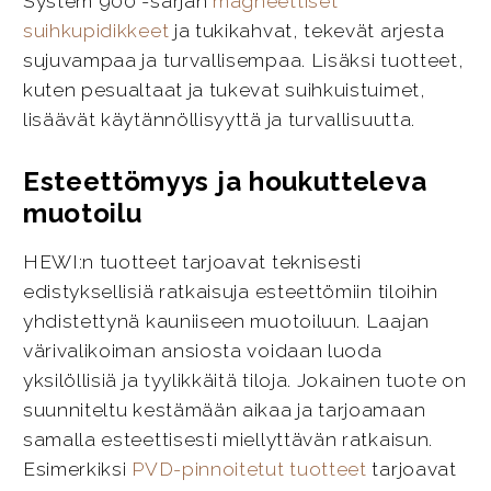
System 900 -sarjan
magneettiset
suihkupidikkeet
ja tukikahvat, tekevät arjesta
sujuvampaa ja turvallisempaa. Lisäksi tuotteet,
kuten pesualtaat ja tukevat suihkuistuimet,
lisäävät käytännöllisyyttä ja turvallisuutta.
Esteettömyys ja houkutteleva
muotoilu
HEWI:n tuotteet tarjoavat teknisesti
edistyksellisiä ratkaisuja esteettömiin tiloihin
yhdistettynä kauniiseen muotoiluun. Laajan
värivalikoiman ansiosta voidaan luoda
yksilöllisiä ja tyylikkäitä tiloja. Jokainen tuote on
suunniteltu kestämään aikaa ja tarjoamaan
samalla esteettisesti miellyttävän ratkaisun.
Esimerkiksi
PVD-pinnoitetut tuotteet
tarjoavat