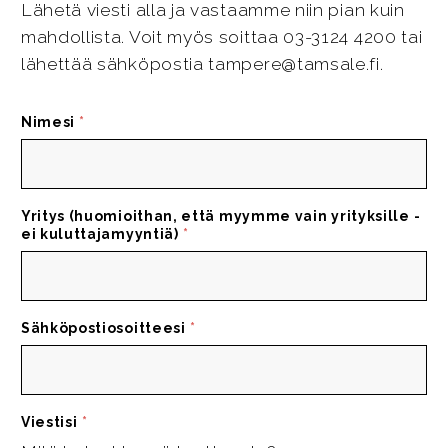
Lähetä viesti alla ja vastaamme niin pian kuin
mahdollista. Voit myös soittaa 03-3124 4200 tai
lähettää sähköpostia tampere@tamsale.fi.
Nimesi
*
Yritys (huomioithan, että myymme vain yrityksille -
ei kuluttajamyyntiä)
*
Sähköpostiosoitteesi
*
Viestisi
*