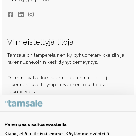
Facebook
LinkedIn
Instagram
Viimeisteltyjä tiloja
Tamsale on tamperelainen kylpyhuonetarvikkeisiin ja
rakennusheloihin keskittynyt perheyritys.
Olemme palvelleet suunnitteluammattilaisia ja
rakennusliikkeitä ympäri Suomen jo kahdessa
sukupolvessa.
Ota yhteyttä - autamme mielellämme
Tuotekuvastot
Parempaa sisältöä evästeillä
Kivaa, että tulit sivuillemme. Käytämme evästeitä
Instagram