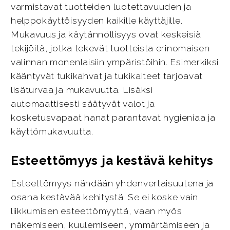
varmistavat tuotteiden luotettavuuden ja
helppokäyttöisyyden kaikille käyttäjille.
Mukavuus ja käytännöllisyys ovat keskeisiä
tekijöitä, jotka tekevät tuotteista erinomaisen
valinnan monenlaisiin ympäristöihin. Esimerkiksi
kääntyvät tukikahvat ja tukikaiteet tarjoavat
lisäturvaa ja mukavuutta. Lisäksi
automaattisesti säätyvät valot ja
kosketusvapaat hanat parantavat hygieniaa ja
käyttömukavuutta.
Esteettömyys ja kestävä kehitys
Esteettömyys nähdään yhdenvertaisuutena ja
osana kestävää kehitystä. Se ei koske vain
liikkumisen esteettömyyttä, vaan myös
näkemiseen, kuulemiseen, ymmärtämiseen ja