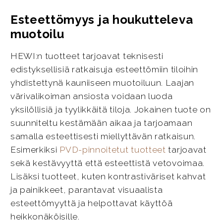
Esteettömyys ja houkutteleva
muotoilu
HEWI:n tuotteet tarjoavat teknisesti
edistyksellisiä ratkaisuja esteettömiin tiloihin
yhdistettynä kauniiseen muotoiluun. Laajan
värivalikoiman ansiosta voidaan luoda
yksilöllisiä ja tyylikkäitä tiloja. Jokainen tuote on
suunniteltu kestämään aikaa ja tarjoamaan
samalla esteettisesti miellyttävän ratkaisun.
Esimerkiksi
PVD-pinnoitetut tuotteet
tarjoavat
sekä kestävyyttä että esteettistä vetovoimaa.
Lisäksi tuotteet, kuten kontrastiväriset kahvat
ja painikkeet, parantavat visuaalista
esteettömyyttä ja helpottavat käyttöä
heikkonäköisille.