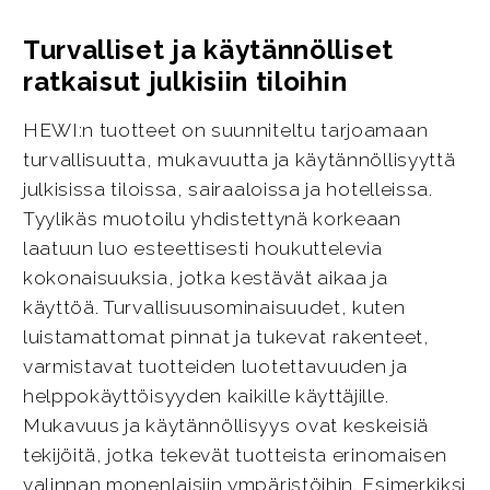
Turvalliset ja käytännölliset
ratkaisut julkisiin tiloihin
HEWI:n tuotteet on suunniteltu tarjoamaan
turvallisuutta, mukavuutta ja käytännöllisyyttä
julkisissa tiloissa, sairaaloissa ja hotelleissa.
Tyylikäs muotoilu yhdistettynä korkeaan
laatuun luo esteettisesti houkuttelevia
kokonaisuuksia, jotka kestävät aikaa ja
käyttöä. Turvallisuusominaisuudet, kuten
luistamattomat pinnat ja tukevat rakenteet,
varmistavat tuotteiden luotettavuuden ja
helppokäyttöisyyden kaikille käyttäjille.
Mukavuus ja käytännöllisyys ovat keskeisiä
tekijöitä, jotka tekevät tuotteista erinomaisen
valinnan monenlaisiin ympäristöihin. Esimerkiksi