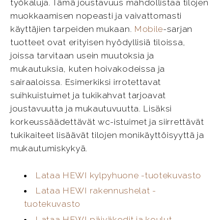
työkaluja. Tämä joustavuus mahdollistaa tilojen
muokkaamisen nopeasti ja vaivattomasti
käyttäjien tarpeiden mukaan.
Mobile
-sarjan
tuotteet ovat erityisen hyödyllisiä tiloissa,
joissa tarvitaan usein muutoksia ja
mukautuksia, kuten hoivakodeissa ja
sairaaloissa. Esimerkiksi irrotettavat
suihkuistuimet ja tukikahvat tarjoavat
joustavuutta ja mukautuvuutta. Lisäksi
korkeussäädettävät wc-istuimet ja siirrettävät
tukikaiteet lisäävät tilojen monikäyttöisyyttä ja
mukautumiskykyä.
Lataa HEWI kylpyhuone -tuotekuvasto
Lataa HEWI rakennushelat -
tuotekuvasto
Lataa HEWI päiväkodit ja koulut -