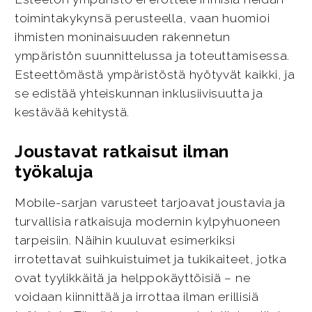
toimintakykynsä perusteella, vaan huomioi
ihmisten moninaisuuden rakennetun
ympäristön suunnittelussa ja toteuttamisessa.
Esteettömästä ympäristöstä hyötyvät kaikki, ja
se edistää yhteiskunnan inklusiivisuutta ja
kestävää kehitystä.
Joustavat ratkaisut ilman
työkaluja
Mobile-sarjan varusteet tarjoavat joustavia ja
turvallisia ratkaisuja modernin kylpyhuoneen
tarpeisiin. Näihin kuuluvat esimerkiksi
irrotettavat suihkuistuimet ja tukikaiteet, jotka
ovat tyylikkäitä ja helppokäyttöisiä – ne
voidaan kiinnittää ja irrottaa ilman erillisiä