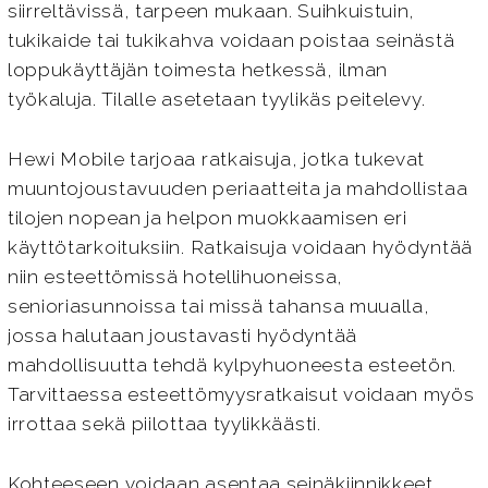
siirreltävissä, tarpeen mukaan. Suihkuistuin,
tukikaide tai tukikahva voidaan poistaa seinästä
loppukäyttäjän toimesta hetkessä, ilman
työkaluja. Tilalle asetetaan tyylikäs peitelevy.
Hewi Mobile tarjoaa ratkaisuja, jotka tukevat
muuntojoustavuuden periaatteita ja mahdollistaa
tilojen nopean ja helpon muokkaamisen eri
käyttötarkoituksiin. Ratkaisuja voidaan hyödyntää
niin esteettömissä hotellihuoneissa,
senioriasunnoissa tai missä tahansa muualla,
jossa halutaan joustavasti hyödyntää
mahdollisuutta tehdä kylpyhuoneesta esteetön.
Tarvittaessa esteettömyysratkaisut voidaan myös
irrottaa sekä piilottaa tyylikkäästi.
Kohteeseen voidaan asentaa seinäkiinnikkeet