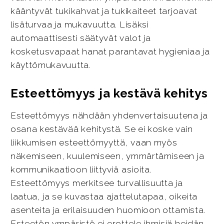
kääntyvät tukikahvat ja tukikaiteet tarjoavat
lisäturvaa ja mukavuutta. Lisäksi
automaattisesti säätyvät valot ja
kosketusvapaat hanat parantavat hygieniaa ja
käyttömukavuutta.
Esteettömyys ja kestävä kehitys
Esteettömyys nähdään yhdenvertaisuutena ja
osana kestävää kehitystä. Se ei koske vain
liikkumisen esteettömyyttä, vaan myös
näkemiseen, kuulemiseen, ymmärtämiseen ja
kommunikaatioon liittyviä asioita.
Esteettömyys merkitsee turvallisuutta ja
laatua, ja se kuvastaa ajattelutapaa, oikeita
asenteita ja erilaisuuden huomioon ottamista.
Esteetön ympäristö ei erottele ihmisiä heidän