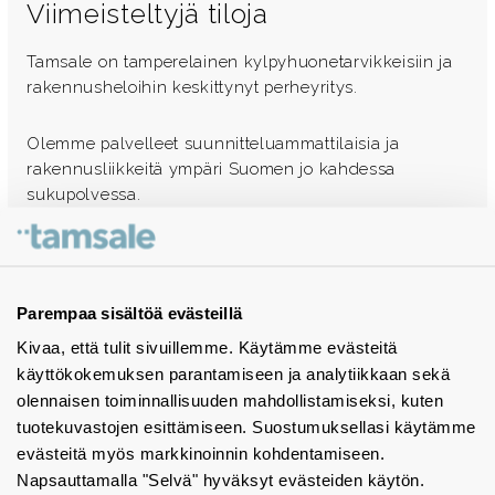
Viimeisteltyjä tiloja
Tamsale on tamperelainen kylpyhuonetarvikkeisiin ja
rakennusheloihin keskittynyt perheyritys.
Olemme palvelleet suunnitteluammattilaisia ja
rakennusliikkeitä ympäri Suomen jo kahdessa
sukupolvessa.
Ota yhteyttä - autamme mielellämme
Tuotekuvastot
Parempaa sisältöä evästeillä
Kivaa, että tulit sivuillemme. Käytämme evästeitä
Instagram
käyttökokemuksen parantamiseen ja analytiikkaan sekä
BIM-objektit
olennaisen toiminnallisuuden mahdollistamiseksi, kuten
tuotekuvastojen esittämiseen. Suostumuksellasi käytämme
Yhteystiedot
evästeitä myös markkinoinnin kohdentamiseen.
Napsauttamalla "Selvä" hyväksyt evästeiden käytön.
Tiedotteet