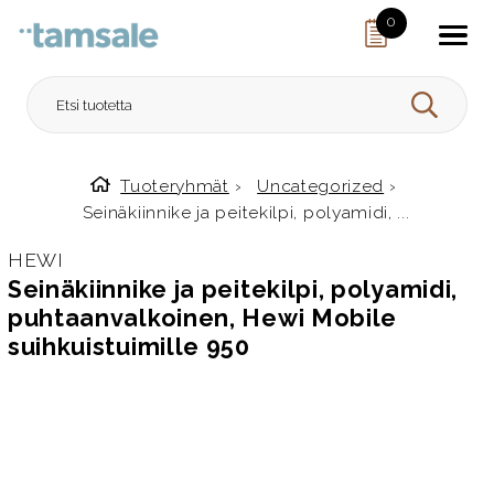
Skip to content
0
HAE
Tuoteryhmät
›
Uncategorized
›
Etusivulle
Seinäkiinnike ja peitekilpi, polyamidi, ...
HEWI
Seinäkiinnike ja peitekilpi, polyamidi,
puhtaanvalkoinen, Hewi Mobile
suihkuistuimille 950