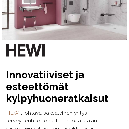
Innovatiiviset ja
esteettömät
kylpyhuoneratkaisut
HEWI
, johtava saksalainen yritys
terveydenhuoltoalalla, tarjoaa laajan
valikoiman kylpyhuonetarvikkeita ja