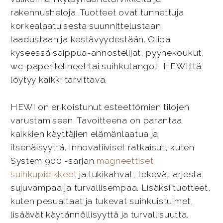
rakennusheloja. Tuotteet ovat tunnettuja
korkealaatuisesta suunnittelustaan,
laadustaan ja kestävyydestään. Olipa
kyseessä saippua-annostelijat, pyyhekoukut,
wc-paperitelineet tai suihkutangot, HEWI:ltä
löytyy kaikki tarvittava.
HEWI on erikoistunut esteettömien tilojen
varustamiseen. Tavoitteena on parantaa
kaikkien käyttäjien elämänlaatua ja
itsenäisyyttä. Innovatiiviset ratkaisut, kuten
System 900 -sarjan
magneettiset
suihkupidikkeet
ja tukikahvat, tekevät arjesta
sujuvampaa ja turvallisempaa. Lisäksi tuotteet,
kuten pesualtaat ja tukevat suihkuistuimet,
lisäävät käytännöllisyyttä ja turvallisuutta.