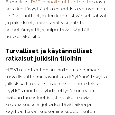
Esimerkiksi
PVD-pinnoitetut tuotteet
tarjoavat
sekä kestävyyttä että esteettistä vetovoimaa.
Lisäksi tuotteet, kuten kontrastiväriset kahvat
ja painikkeet, parantavat visuaalista
esteettömyyttä ja helpottavat käyttöä
heikkonäköisille.
Turvalliset ja käytännölliset
ratkaisut julkisiin tiloihin
HEWI:n tuotteet on suunniteltu tarjoamaan
turvallisuutta, mukavuutta ja käytännöllisyyttä
julkisissa tiloissa, sairaaloissa ja hotelleissa.
Tyylikäs muotoilu yhdistettynä korkeaan
laatuun luo esteettisesti houkuttelevia
kokonaisuuksia, jotka kestävät aikaa ja
käyttöä. Turvallisuusominaisuudet, kuten