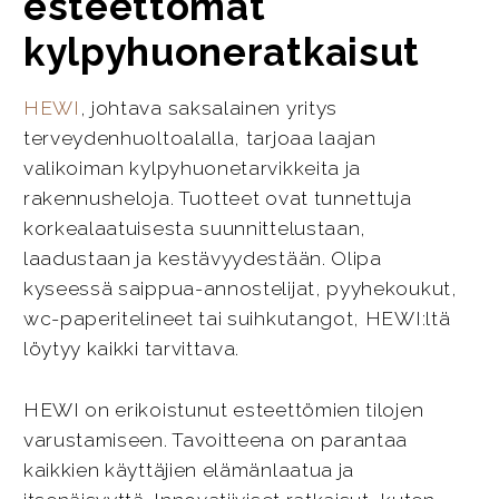
esteettömät
kylpyhuoneratkaisut
HEWI
, johtava saksalainen yritys
terveydenhuoltoalalla, tarjoaa laajan
valikoiman kylpyhuonetarvikkeita ja
rakennusheloja. Tuotteet ovat tunnettuja
korkealaatuisesta suunnittelustaan,
laadustaan ja kestävyydestään. Olipa
kyseessä saippua-annostelijat, pyyhekoukut,
wc-paperitelineet tai suihkutangot, HEWI:ltä
löytyy kaikki tarvittava.
HEWI on erikoistunut esteettömien tilojen
varustamiseen. Tavoitteena on parantaa
kaikkien käyttäjien elämänlaatua ja