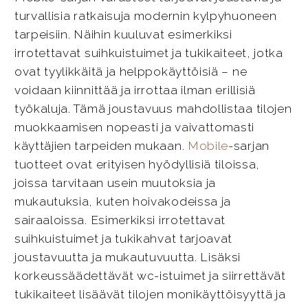
turvallisia ratkaisuja modernin kylpyhuoneen
tarpeisiin. Näihin kuuluvat esimerkiksi
irrotettavat suihkuistuimet ja tukikaiteet, jotka
ovat tyylikkäitä ja helppokäyttöisiä – ne
voidaan kiinnittää ja irrottaa ilman erillisiä
työkaluja. Tämä joustavuus mahdollistaa tilojen
muokkaamisen nopeasti ja vaivattomasti
käyttäjien tarpeiden mukaan.
Mobile
-sarjan
tuotteet ovat erityisen hyödyllisiä tiloissa,
joissa tarvitaan usein muutoksia ja
mukautuksia, kuten hoivakodeissa ja
sairaaloissa. Esimerkiksi irrotettavat
suihkuistuimet ja tukikahvat tarjoavat
joustavuutta ja mukautuvuutta. Lisäksi
korkeussäädettävät wc-istuimet ja siirrettävät
tukikaiteet lisäävät tilojen monikäyttöisyyttä ja