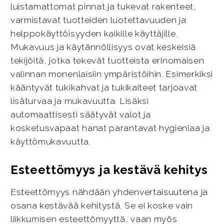
luistamattomat pinnat ja tukevat rakenteet,
varmistavat tuotteiden luotettavuuden ja
helppokäyttöisyyden kaikille käyttäjille.
Mukavuus ja käytännöllisyys ovat keskeisiä
tekijöitä, jotka tekevät tuotteista erinomaisen
valinnan monenlaisiin ympäristöihin. Esimerkiksi
kääntyvät tukikahvat ja tukikaiteet tarjoavat
lisäturvaa ja mukavuutta. Lisäksi
automaattisesti säätyvät valot ja
kosketusvapaat hanat parantavat hygieniaa ja
käyttömukavuutta.
Esteettömyys ja kestävä kehitys
Esteettömyys nähdään yhdenvertaisuutena ja
osana kestävää kehitystä. Se ei koske vain
liikkumisen esteettömyyttä, vaan myös