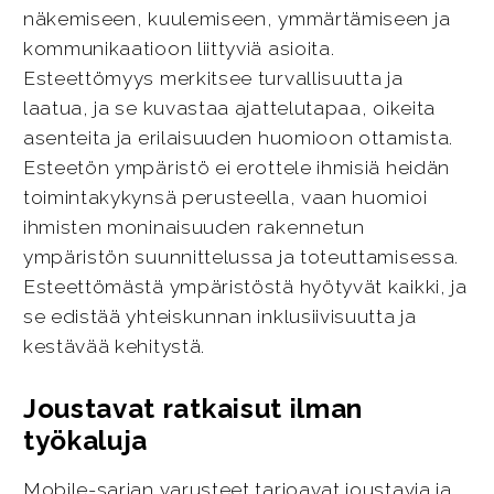
näkemiseen, kuulemiseen, ymmärtämiseen ja
kommunikaatioon liittyviä asioita.
Esteettömyys merkitsee turvallisuutta ja
laatua, ja se kuvastaa ajattelutapaa, oikeita
asenteita ja erilaisuuden huomioon ottamista.
Esteetön ympäristö ei erottele ihmisiä heidän
toimintakykynsä perusteella, vaan huomioi
ihmisten moninaisuuden rakennetun
ympäristön suunnittelussa ja toteuttamisessa.
Esteettömästä ympäristöstä hyötyvät kaikki, ja
se edistää yhteiskunnan inklusiivisuutta ja
kestävää kehitystä.
Joustavat ratkaisut ilman
työkaluja
Mobile-sarjan varusteet tarjoavat joustavia ja