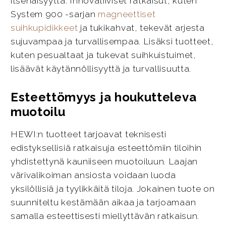
itsenäisyyttä. Innovatiiviset ratkaisut, kuten
System 900 -sarjan
magneettiset
suihkupidikkeet
ja tukikahvat, tekevät arjesta
sujuvampaa ja turvallisempaa. Lisäksi tuotteet,
kuten pesualtaat ja tukevat suihkuistuimet,
lisäävät käytännöllisyyttä ja turvallisuutta.
Esteettömyys ja houkutteleva
muotoilu
HEWI:n tuotteet tarjoavat teknisesti
edistyksellisiä ratkaisuja esteettömiin tiloihin
yhdistettynä kauniiseen muotoiluun. Laajan
värivalikoiman ansiosta voidaan luoda
yksilöllisiä ja tyylikkäitä tiloja. Jokainen tuote on
suunniteltu kestämään aikaa ja tarjoamaan
samalla esteettisesti miellyttävän ratkaisun.