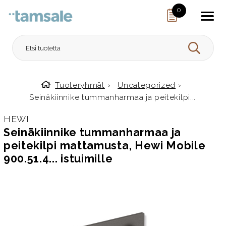
Skip to content
0
HAE
Tuoteryhmät
›
Uncategorized
›
Etusivulle
Seinäkiinnike tummanharmaa ja peitekilpi...
HEWI
Seinäkiinnike tummanharmaa ja
peitekilpi mattamusta, Hewi Mobile
900.51.4... istuimille