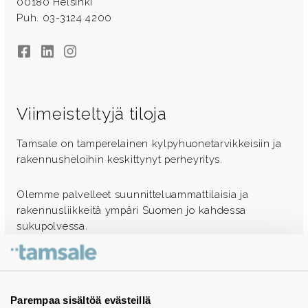
00180 Helsinki
Puh. 03-3124 4200
Facebook
LinkedIn
Instagram
Viimeisteltyjä tiloja
Tamsale on tamperelainen kylpyhuonetarvikkeisiin ja
rakennusheloihin keskittynyt perheyritys.
Olemme palvelleet suunnitteluammattilaisia ja
rakennusliikkeitä ympäri Suomen jo kahdessa
sukupolvessa.
Ota yhteyttä - autamme mielellämme
Tuotekuvastot
Parempaa sisältöä evästeillä