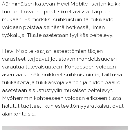
Äärimmäisen kätevän Hewi Mobile -sarjan kaikki
tuotteet ovat helposti siirreltävissä, tarpeen
mukaan. Esimerkiksi suihkuistuin tai tukikaide
voidaan poistaa seinästä hetkessä, ilman
työkaluja. Tilalle asetetaan tyylikäs peitelevy.
Hewi Mobile -sarjan esteettömien tilojen
varusteet tarjoavat joustavan mahdollisuuden
varautua tulevaisuuteen. Kohteeseen voidaan
asentaa seinäkiinnikkeet suihkuistuimia, taittuvia
tukikaiteita ja tukikahvoja varten ja niiden päälle
asetetaan sisustustyylin mukaiset peitelevyt.
Myöhemmin kohteeseen voidaan erikseen tilata
halutut tuotteet, kun esteettömyysratkaisut ovat
ajankohtaisia.