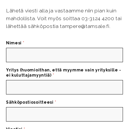
Lähetä viesti alla ja vastaamme niin pian kuin
mahdollista. Voit myös soittaa 03-3124 4200 tai
lähettää sähköpostia tampere@tamsale.fi.
Nimesi
*
Yritys (huomioithan, että myymme vain yrityksille -
ei kuluttajamyyntiä)
*
Sähköpostiosoitteesi
*