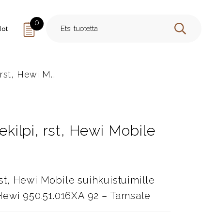
0
dot
HAE
 rst, Hewi M...
ekilpi, rst, Hewi Mobile
0
rst, Hewi Mobile suihkuistuimille
Hewi 950.51.016XA 92 – Tamsale