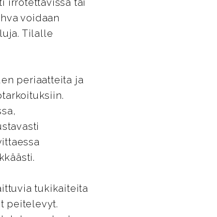
irrotettavissa tai
kahva voidaan
uja. Tilalle
en periaatteita ja
arkoituksiin.
ssa,
ustavasti
ittaessa
kkäästi.
ttuvia tukikaiteita
t peitelevyt.