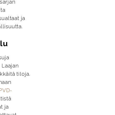
-sarjan
sta
ualtaat ja
llisuutta.
lu
suja
. Laajan
käitä tiloja.
amaan
PVD-
tistä
t ja
ottavat