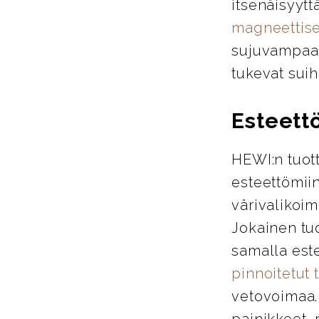
itsenäisyytt
magneettise
sujuvampaa j
tukevat suih
Esteett
HEWI:n tuott
esteettömiin
värivalikoim
Jokainen tu
samalla este
pinnoitetut 
vetovoimaa. 
painikkeet, 