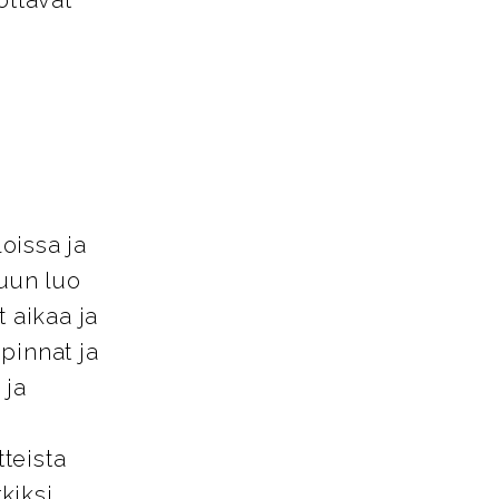
loissa ja
tuun luo
 aikaa ja
pinnat ja
 ja
tteista
kiksi