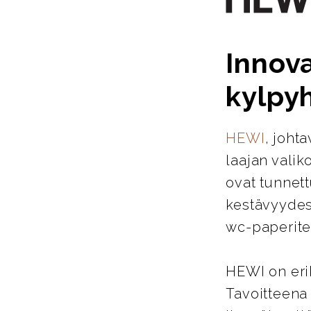
Innova
kylpy
HEWI
, joht
laajan valik
ovat tunnett
kestävyydes
wc-paperitel
HEWI on eri
Tavoitteena