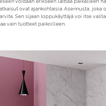
een voidaan erikseen laittaa paikalleen hal
tkaisut ovat ajankohtaisia. Asennusta, joka o
tarvita. Sen sijaan loppukäyttäjä voi itse vali
aa vain tuotteet paikoilleen.