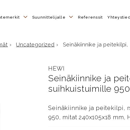
otemerkit
Suunnittelijalle
Referenssit
Yhteystie
mät
›
Uncategorized
›
Seinäkiinnike ja peitekilpi,
HEWI
Seinäkiinnike ja peit
suihkuistuimille 95
Seinäkiinnike ja peitekilpi, 
950, mitat 240x105x18 mm, 