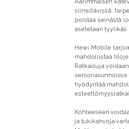
Äärimmäisen kätevä
siirreltävissä, tar
poistaa seinästä l
asetetaan tyylikäs 
Hewi Mobile tarjoa
mahdollistaa tiloj
Ratkaisuja voidaan
senioriasunnoissa 
hyödyntää mahdoll
esteettömyysratkais
Kohteeseen voidaan
ja tukikahvoja vart