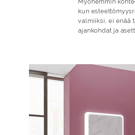
Myöhemmin kohtees
kun esteettömyysra
valmiiksi, ei enää 
ajankohdat ja asett