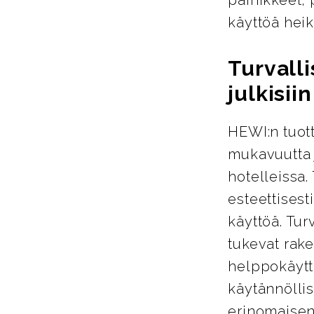
käyttöä heik
Turvalli
julkisiin
HEWI:n tuott
mukavuutta j
hotelleissa.
esteettisest
käyttöä. Tur
tukevat rake
helppokäyttö
käytännöllis
erinomaisen