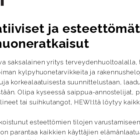
tiiviset ja esteettömä
huoneratkaisut
ava saksalainen yritys terveydenhuoltoalalla, 
oiman kylpyhuonetarvikkeita ja rakennusheloj
uja korkealaatuisesta suunnittelustaan, laad
tään. Olipa kyseessä saippua-annostelijat, 
ineet tai suihkutangot, HEWI:ltä löytyy kaikki
koistunut esteettömien tilojen varustamiseen
 on parantaa kaikkien käyttäjien elämänlaatu