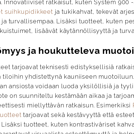
ä. Innovatiiviset ratkaisut, kuten System 900 
t suihkupidikkeet
ja tukikahvat, tekevät arje
a turvallisempaa. Lisäksi tuotteet, kuten pes
kuistuimet, lisäävät käytännöllisyyttä ja turva
ömyys ja houkutteleva muotoi
eet tarjoavat teknisesti edistyksellisiä ratkai
 tiloihin yhdistettynä kauniiseen muotoiluun
an ansiosta voidaan luoda yksilöllisiä ja tyylik
ote on suunniteltu kestämään aikaa ja tarjo
ettisesti miellyttävän ratkaisun. Esimerkiksi
tuotteet
tarjoavat sekä kestävyyttä että esteet
Lisäksi tuotteet, kuten kontrastiväriset kahva
parantavat visuaalista esteettömyyttä ja help