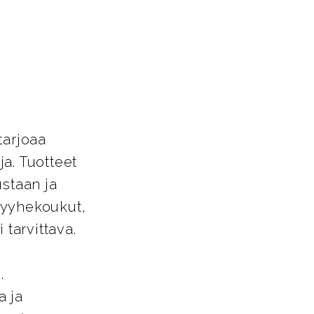
t
tarjoaa
a. Tuotteet
ustaan ja
pyyhekoukut,
 tarvittava.
.
a ja