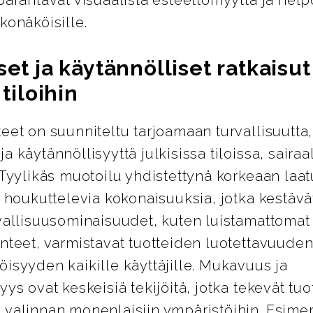
konäköisille.
set ja käytännölliset ratkaisut
 tiloihin
eet on suunniteltu tarjoamaan turvallisuutta,
a käytännöllisyyttä julkisissa tiloissa, sairaa
 Tyylikäs muotoilu yhdistettynä korkeaan laa
i houkuttelevia kokonaisuuksia, jotka kestävät
vallisuusominaisuudet, kuten luistamattomat 
nteet, varmistavat tuotteiden luotettavuuden
isyyden kaikille käyttäjille. Mukavuus ja
yys ovat keskeisiä tekijöitä, jotka tekevät tuo
 valinnan monenlaisiin ympäristöihin. Esimer