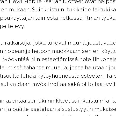
n Hewi Mobile -sarjan tuotteet ovat helposti 
peen mukaan. Suihkuistuin, tukikaide tai tuki
oppukäyttäjän toimesta hetkessä, ilman työkal
peitelevy.
a ratkaisuja, jotka tukevat muuntojoustavuud
en nopean ja helpon muokkaamisen eri käyttöt
 hyödyntää niin esteettömissä hotellihuonei
tai missä tahansa muualla, jossa halutaan jo
isuutta tehdä kylpyhuoneesta esteetön. Tarv
ut voidaan myös irrottaa sekä piilottaa tyyli
 asentaa seinäkiinnikkeet suihkuistuimia, tai
en ja päälle asetetaan sisustustyylin mukaise