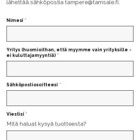
lähettää sähköpostia tampere@tamsale.fi.
Nimesi
*
Yritys (huomioithan, että myymme vain yrityksille -
ei kuluttajamyyntiä)
*
Sähköpostiosoitteesi
*
Viestisi
*
Mitä haluat kysyä tuotteesta?