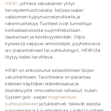
HEWI
, johtava saksalainen yritys
terveydenhuoltoalalla, tarjoaa laajan
valikoiman kylpyhuonetarvikkeita ja
rakennusheloja. Tuotteet ovat tunnettuja
korkealaatuisesta suunnittelustaan,
laadustaan ja kestävyydestään. Olipa
kyseessä saippua-annostelijat, pyyhekoukut,
wc-paperitelineet tai suihkutangot, HEWI:ltä
löytyy kaikki tarvittava.
HEWI on erikoistunut esteettömien tilojen
varustamiseen. Tavoitteena on parantaa
kaikkien käyttäjien elämänlaatua ja
itsenäisyyttä. Innovatiiviset ratkaisut, kuten
System 900 -sarjan
magneettiset
suihkupidikkeet
ja tukikahvat, tekevät arjesta
sujuvampaa ja turvallisempaa. Lisäksi tuotteet,