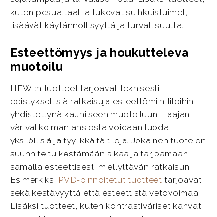
kuten pesualtaat ja tukevat suihkuistuimet,
lisäävät käytännöllisyyttä ja turvallisuutta.
Esteettömyys ja houkutteleva
muotoilu
HEWI:n tuotteet tarjoavat teknisesti
edistyksellisiä ratkaisuja esteettömiin tiloihin
yhdistettynä kauniiseen muotoiluun. Laajan
värivalikoiman ansiosta voidaan luoda
yksilöllisiä ja tyylikkäitä tiloja. Jokainen tuote on
suunniteltu kestämään aikaa ja tarjoamaan
samalla esteettisesti miellyttävän ratkaisun.
Esimerkiksi
PVD-pinnoitetut tuotteet
tarjoavat
sekä kestävyyttä että esteettistä vetovoimaa.
Lisäksi tuotteet, kuten kontrastiväriset kahvat