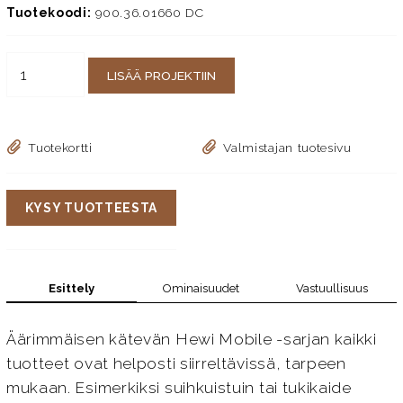
Tuotekoodi:
900.36.01660 DC
LISÄÄ PROJEKTIIN
Tuotekortti
Valmistajan tuotesivu
KYSY TUOTTEESTA
Esittely
Ominaisuudet
Vastuullisuus
Äärimmäisen kätevän Hewi Mobile -sarjan kaikki
tuotteet ovat helposti siirreltävissä, tarpeen
mukaan. Esimerkiksi suihkuistuin tai tukikaide