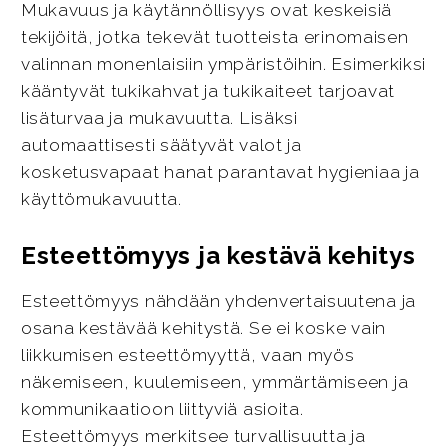
Mukavuus ja käytännöllisyys ovat keskeisiä
tekijöitä, jotka tekevät tuotteista erinomaisen
valinnan monenlaisiin ympäristöihin. Esimerkiksi
kääntyvät tukikahvat ja tukikaiteet tarjoavat
lisäturvaa ja mukavuutta. Lisäksi
automaattisesti säätyvät valot ja
kosketusvapaat hanat parantavat hygieniaa ja
käyttömukavuutta.
Esteettömyys ja kestävä kehitys
Esteettömyys nähdään yhdenvertaisuutena ja
osana kestävää kehitystä. Se ei koske vain
liikkumisen esteettömyyttä, vaan myös
näkemiseen, kuulemiseen, ymmärtämiseen ja
kommunikaatioon liittyviä asioita.
Esteettömyys merkitsee turvallisuutta ja