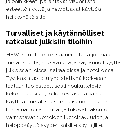
ja painikkeet, parantavat visuaalista
esteettömyyttä ja helpottavat käyttöä
heikkonäköisille.
Turvalliset ja käytännölliset
ratkaisut julkisiin tiloihin
HEWI:n tuotteet on suunniteltu tarjoamaan
turvallisuutta, mukavuutta ja käytännöllisyyttä
julkisissa tiloissa, sairaaloissa ja hotelleissa.
Tyylikäs muotoilu yhdistettynä korkeaan
laatuun luo esteettisesti houkuttelevia
kokonaisuuksia, jotka kestävät aikaa ja
käyttöä. Turvallisuusominaisuudet, kuten
luistamattomat pinnat ja tukevat rakenteet,
varmistavat tuotteiden luotettavuuden ja
helppokäyttöisyyden kaikille käyttäjille.