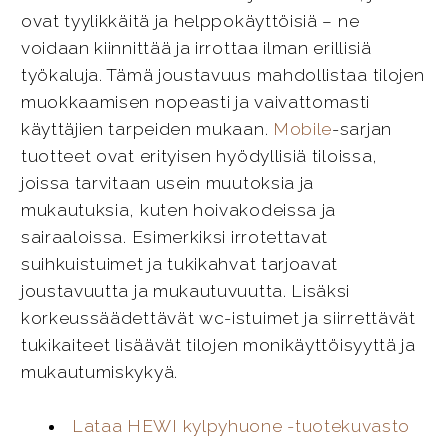
ovat tyylikkäitä ja helppokäyttöisiä – ne
voidaan kiinnittää ja irrottaa ilman erillisiä
työkaluja. Tämä joustavuus mahdollistaa tilojen
muokkaamisen nopeasti ja vaivattomasti
käyttäjien tarpeiden mukaan.
Mobile
-sarjan
tuotteet ovat erityisen hyödyllisiä tiloissa,
joissa tarvitaan usein muutoksia ja
mukautuksia, kuten hoivakodeissa ja
sairaaloissa. Esimerkiksi irrotettavat
suihkuistuimet ja tukikahvat tarjoavat
joustavuutta ja mukautuvuutta. Lisäksi
korkeussäädettävät wc-istuimet ja siirrettävät
tukikaiteet lisäävät tilojen monikäyttöisyyttä ja
mukautumiskykyä.
Lataa HEWI kylpyhuone -tuotekuvasto