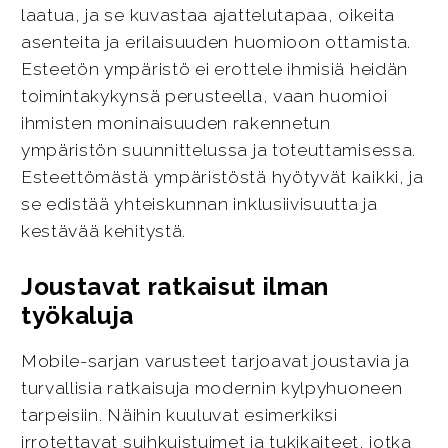
laatua, ja se kuvastaa ajattelutapaa, oikeita
asenteita ja erilaisuuden huomioon ottamista.
Esteetön ympäristö ei erottele ihmisiä heidän
toimintakykynsä perusteella, vaan huomioi
ihmisten moninaisuuden rakennetun
ympäristön suunnittelussa ja toteuttamisessa.
Esteettömästä ympäristöstä hyötyvät kaikki, ja
se edistää yhteiskunnan inklusiivisuutta ja
kestävää kehitystä.
Joustavat ratkaisut ilman
työkaluja
Mobile-sarjan varusteet tarjoavat joustavia ja
turvallisia ratkaisuja modernin kylpyhuoneen
tarpeisiin. Näihin kuuluvat esimerkiksi
irrotettavat suihkuistuimet ja tukikaiteet, jotka