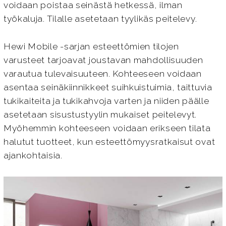
voidaan poistaa seinästä hetkessä, ilman
työkaluja. Tilalle asetetaan tyylikäs peitelevy.
Hewi Mobile -sarjan esteettömien tilojen
varusteet tarjoavat joustavan mahdollisuuden
varautua tulevaisuuteen. Kohteeseen voidaan
asentaa seinäkiinnikkeet suihkuistuimia, taittuvia
tukikaiteita ja tukikahvoja varten ja niiden päälle
asetetaan sisustustyylin mukaiset peitelevyt.
Myöhemmin kohteeseen voidaan erikseen tilata
halutut tuotteet, kun esteettömyysratkaisut ovat
ajankohtaisia.