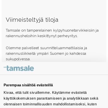
Viimeisteltyjä tiloja
Tamsale on tamperelainen kylpyhuonetarvikkeisiin ja
rakennusheloihin keskittynyt perheyritys.
Olemme palvelleet suunnitteluammattilaisia ja
rakennusliikkeitä ympäri Suomen jo kahdessa
sukupolvessa.
Ota yhteyttä - autamme mielellämme
Tuotekuvastot
Parempaa sisältöä evästeillä
Kivaa, että tulit sivuillemme. Käytämme evästeitä
Instagram
käyttökokemuksen parantamiseen ja analytiikkaan sekä
BIM-objektit
olennaisen toiminnallisuuden mahdollistamiseksi, kuten