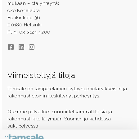
mukaan – ota yhteyttä)
c/o Konelabra
Eerikinkatu 36
00180 Helsinki
Puh. 03-3124 4200
Facebook
LinkedIn
Instagram
Viimeisteltyjä tiloja
Tamsale on tamperelainen kylpyhuonetarvikkeisiin ja
rakennusheloihin keskittynyt perheyritys.
Olemme palvelleet suunnitteluammattilaisia ja
rakennusliikkeitä ympäri Suomen jo kahdessa
sukupolvessa.