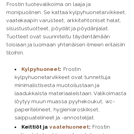
Frostin tuotevalikoima on laaja ja
monipuolinen. Se kattaa kylpyhuonetarvikkeet,
vaatekaapin varusteet, arkkitehtoniset helat,
sisustustuotteet, pöydät ja pöydänjalat.
Tuotteet ovat suunniteltu täydentämään
toisiaan ja luomaan yhtenäisen ilmeen erilaisiin
tiloihin.
Kylpyhuoneet
:
Frostin
kylpyhuonetarvikkeet ovat tunnettuja
minimalistisesta muotoilustaan ja
laadukkaista materiaaleistaan. Valikoimasta
löytyy muun muassa pyyhekoukut, wc-
paperitelineet, hygieniaroskikset,
saippuatelineet ja -annostelijat.
Keittiöt ja
vaatehuoneet
:
Frostin