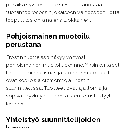
pitkäikäisyyden. Lisäksi Frost panostaa
tuotantoprosessin jokaiseen vaiheeseen, jotta
lopputulos on aina ensiluokkainen.
Pohjoismainen muotoilu
perustana
Frostin tuotteissa näkyy vahvasti
pohjoismainen muotoiluperinne. Yksinkertaiset
linjat, toiminnallisuus ja luonnonmateriaalit
ovat keskeisiä elementtejä Frostin
suunnittelussa. Tuotteet ovat ajattomia ja
sopivat hyvin yhteen erilaisten sisustustyylien
kanssa.
Yhteistyö suunnittelijoiden
kanssa