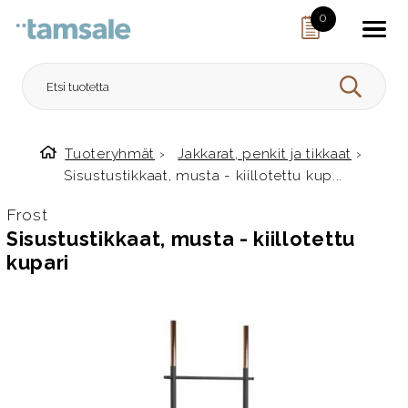
Skip to content
0
HAE
Tuoteryhmät
›
Jakkarat, penkit ja tikkaat
›
Etusivulle
Sisustustikkaat, musta - kiillotettu kup...
Frost
Sisustustikkaat, musta - kiillotettu
kupari