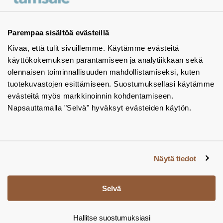
Ota yhteyttä - autamme mielellämme
Tuotekuvastot
Parempaa sisältöä evästeillä
Kivaa, että tulit sivuillemme. Käytämme evästeitä
Instagram
käyttökokemuksen parantamiseen ja analytiikkaan sekä
BIM-objektit
olennaisen toiminnallisuuden mahdollistamiseksi, kuten
tuotekuvastojen esittämiseen. Suostumuksellasi käytämme
Yhteystiedot
evästeitä myös markkinoinnin kohdentamiseen.
Napsauttamalla "Selvä" hyväksyt evästeiden käytön.
Tiedotteet
Tietosuojaseloste
Tietoa evästeistä
Näytä tiedot
Evästeasetukset
Selvä
Hallitse suostumuksiasi