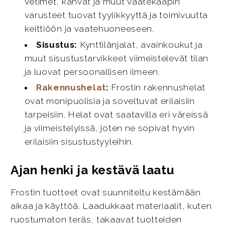
vetimet, kahvat ja muut vaatekaapin
varusteet tuovat tyylikkyyttä ja toimivuutta
keittiöön ja vaatehuoneeseen.
Sisustus:
Kynttilänjalat, avainkoukut ja
muut sisustustarvikkeet viimeistelevät tilan
ja luovat persoonallisen ilmeen.
Rakennushelat
:
Frostin rakennushelat
ovat monipuolisia ja soveltuvat erilaisiin
tarpeisiin. Helat ovat saatavilla eri väreissä
ja viimeistelyissä, joten ne sopivat hyvin
erilaisiin sisustustyyleihin.
Ajan henki ja kestävä laatu
Frostin tuotteet ovat suunniteltu kestämään
aikaa ja käyttöä. Laadukkaat materiaalit, kuten
ruostumaton teräs, takaavat tuotteiden