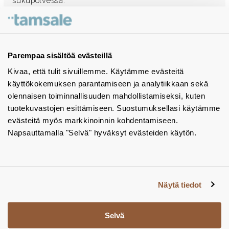
sukupolvessa.
Ota yhteyttä - autamme mielellämme
Tuotekuvastot
Parempaa sisältöä evästeillä
Kivaa, että tulit sivuillemme. Käytämme evästeitä
Instagram
käyttökokemuksen parantamiseen ja analytiikkaan sekä
BIM-objektit
olennaisen toiminnallisuuden mahdollistamiseksi, kuten
tuotekuvastojen esittämiseen. Suostumuksellasi käytämme
Yhteystiedot
evästeitä myös markkinoinnin kohdentamiseen.
Napsauttamalla "Selvä" hyväksyt evästeiden käytön.
Tiedotteet
Tietosuojaseloste
Tietoa evästeistä
Näytä tiedot
Evästeasetukset
Selvä