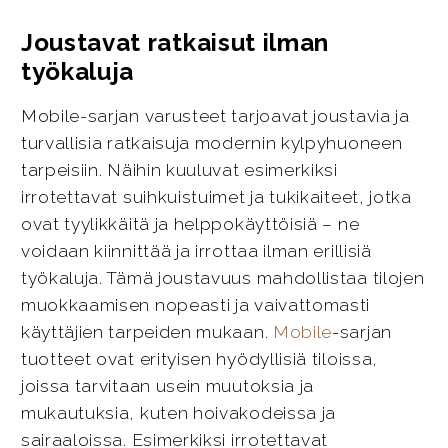
Joustavat ratkaisut ilman
työkaluja
Mobile-sarjan varusteet tarjoavat joustavia ja
turvallisia ratkaisuja modernin kylpyhuoneen
tarpeisiin. Näihin kuuluvat esimerkiksi
irrotettavat suihkuistuimet ja tukikaiteet, jotka
ovat tyylikkäitä ja helppokäyttöisiä – ne
voidaan kiinnittää ja irrottaa ilman erillisiä
työkaluja. Tämä joustavuus mahdollistaa tilojen
muokkaamisen nopeasti ja vaivattomasti
käyttäjien tarpeiden mukaan.
Mobile
-sarjan
tuotteet ovat erityisen hyödyllisiä tiloissa,
joissa tarvitaan usein muutoksia ja
mukautuksia, kuten hoivakodeissa ja
sairaaloissa. Esimerkiksi irrotettavat