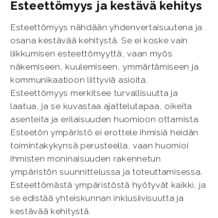
Esteettömyys ja kestävä kehitys
Esteettömyys nähdään yhdenvertaisuutena ja
osana kestävää kehitystä. Se ei koske vain
liikkumisen esteettömyyttä, vaan myös
näkemiseen, kuulemiseen, ymmärtämiseen ja
kommunikaatioon liittyviä asioita.
Esteettömyys merkitsee turvallisuutta ja
laatua, ja se kuvastaa ajattelutapaa, oikeita
asenteita ja erilaisuuden huomioon ottamista.
Esteetön ympäristö ei erottele ihmisiä heidän
toimintakykynsä perusteella, vaan huomioi
ihmisten moninaisuuden rakennetun
ympäristön suunnittelussa ja toteuttamisessa.
Esteettömästä ympäristöstä hyötyvät kaikki, ja
se edistää yhteiskunnan inklusiivisuutta ja
kestävää kehitystä.