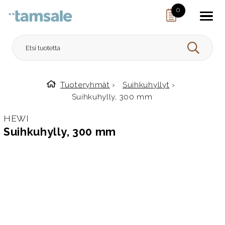
Skip to content
0
HAE
Tuoteryhmät
›
Suihkuhyllyt
›
Etusivulle
Suihkuhylly, 300 mm
HEWI
Suihkuhylly, 300 mm