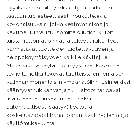
Tyylikäs muotoilu yhdistettynä korkeaan
laatuun luo esteettisesti houkuttelevia
kokonaisuuksia, jotka kestävät aikaa ja
käyttöä. Turvallisuusominaisuudet, kuten
luistamattomat pinnat ja tukevat rakenteet,
varmistavat tuotteiden luotettavuuden ja
helppokäyttöisyyden kaikille käyttäjille.
Mukavuus ja käytännöllisyys ovat keskeisiä
tekijöitä, jotka tekevät tuotteista erinomaisen
valinnan monenlaisiin ympäristöihin. Esimerkiksi
kääntyvät tukikahvat ja tukikaiteet tarjoavat
lisäturvaa ja mukavuutta. Lisäksi
automaattisesti säätyvät valot ja
kosketusvapaat hanat parantavat hygieniaa ja
käyttömukavuutta.