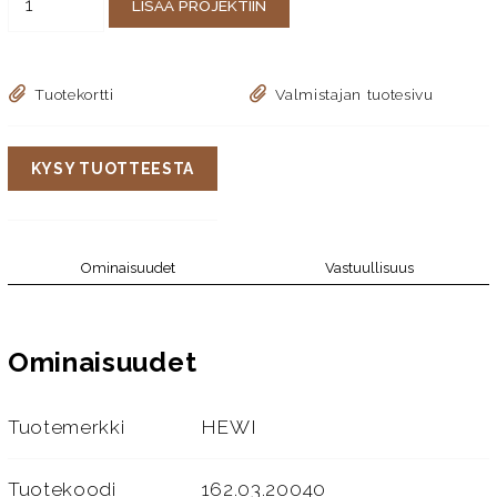
LISÄÄ PROJEKTIIN
Tuotekortti
Valmistajan tuotesivu
KYSY TUOTTEESTA
Ominaisuudet
Vastuullisuus
Ominaisuudet
Tuotemerkki
HEWI
Tuotekoodi
162.03.20040