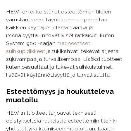
HEWI on erikoistunut esteettömien tilojen
varustamiseen. Tavoitteena on parantaa
kaikkien käyttäjien elämänlaatua ja
itsenäisyyttä. Innovatiiviset ratkaisut, kuten
System 900 -sarjan
magneettiset
suihkupidikkeet
ja tukikahvat, tekevät arjesta
sujuvampaa ja turvallisempaa. Lisäksi tuotteet,
kuten pesualtaat ja tukevat suihkuistuimet,
lisäävät käytännöllisyyttä ja turvallisuutta.
Esteettömyys ja houkutteleva
muotoilu
HEWI:n tuotteet tarjoavat teknisesti
edistyksellisiä ratkaisuja esteettömiin tiloihin
yhdistettynä kauniiseen muotoiluun. Laajan