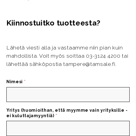
Kiinnostuitko tuotteesta?
Lähetä viesti alla ja vastaamme niin pian kuin
mahdollista. Voit myös soittaa 03-3124 4200 tai
lähettää sähköpostia tampere@tamsale.fi.
Nimesi
*
Yritys (huomioithan, että myymme vain yrityksille -
ei kuluttajamyyntiä)
*