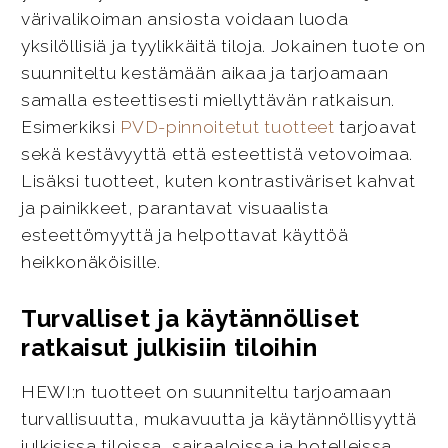
värivalikoiman ansiosta voidaan luoda
yksilöllisiä ja tyylikkäitä tiloja. Jokainen tuote on
suunniteltu kestämään aikaa ja tarjoamaan
samalla esteettisesti miellyttävän ratkaisun.
Esimerkiksi
PVD-pinnoitetut tuotteet
tarjoavat
sekä kestävyyttä että esteettistä vetovoimaa.
Lisäksi tuotteet, kuten kontrastiväriset kahvat
ja painikkeet, parantavat visuaalista
esteettömyyttä ja helpottavat käyttöä
heikkonäköisille.
Turvalliset ja käytännölliset
ratkaisut julkisiin tiloihin
HEWI:n tuotteet on suunniteltu tarjoamaan
turvallisuutta, mukavuutta ja käytännöllisyyttä
julkisissa tiloissa, sairaaloissa ja hotelleissa.