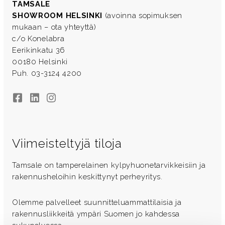
TAMSALE
SHOWROOM HELSINKI
(avoinna sopimuksen
mukaan – ota yhteyttä)
c/o Konelabra
Eerikinkatu 36
00180 Helsinki
Puh. 03-3124 4200
Facebook
LinkedIn
Instagram
Viimeisteltyjä tiloja
Tamsale on tamperelainen kylpyhuonetarvikkeisiin ja
rakennusheloihin keskittynyt perheyritys.
Olemme palvelleet suunnitteluammattilaisia ja
rakennusliikkeitä ympäri Suomen jo kahdessa