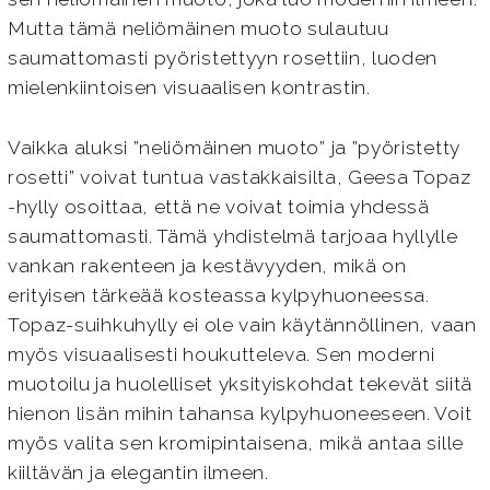
Mutta tämä neliömäinen muoto sulautuu
saumattomasti pyöristettyyn rosettiin, luoden
mielenkiintoisen visuaalisen kontrastin.
Vaikka aluksi ”neliömäinen muoto” ja ”pyöristetty
rosetti” voivat tuntua vastakkaisilta, Geesa Topaz
-hylly osoittaa, että ne voivat toimia yhdessä
saumattomasti. Tämä yhdistelmä tarjoaa hyllylle
vankan rakenteen ja kestävyyden, mikä on
erityisen tärkeää kosteassa kylpyhuoneessa.
Topaz-suihkuhylly ei ole vain käytännöllinen, vaan
myös visuaalisesti houkutteleva. Sen moderni
muotoilu ja huolelliset yksityiskohdat tekevät siitä
hienon lisän mihin tahansa kylpyhuoneeseen. Voit
myös valita sen kromipintaisena, mikä antaa sille
kiiltävän ja elegantin ilmeen.