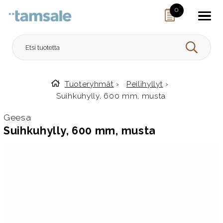
Skip to content
0
HAE
Tuoteryhmät
›
Peilihyllyt
›
Etusivulle
Suihkuhylly, 600 mm, musta
Geesa
Suihkuhylly, 600 mm, musta