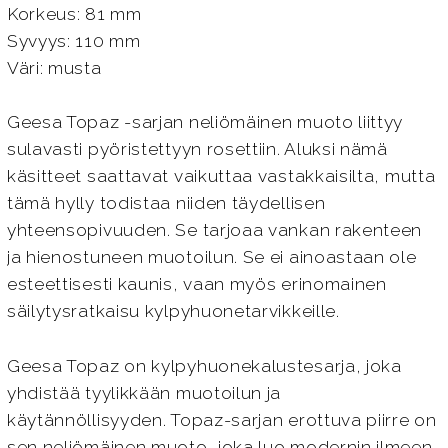
Korkeus: 81 mm
Syvyys: 110 mm
Väri: musta
Geesa Topaz -sarjan neliömäinen muoto liittyy
sulavasti pyöristettyyn rosettiin. Aluksi nämä
käsitteet saattavat vaikuttaa vastakkaisilta, mutta
tämä hylly todistaa niiden täydellisen
yhteensopivuuden. Se tarjoaa vankan rakenteen
ja hienostuneen muotoilun. Se ei ainoastaan ole
esteettisesti kaunis, vaan myös erinomainen
säilytysratkaisu kylpyhuonetarvikkeille.
Geesa Topaz on kylpyhuonekalustesarja, joka
yhdistää tyylikkään muotoilun ja
käytännöllisyyden. Topaz-sarjan erottuva piirre on
sen neliömäinen muoto, joka luo modernin ilmeen.