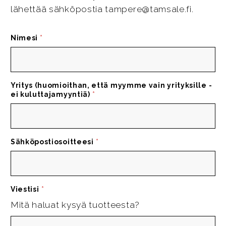
lähettää sähköpostia tampere@tamsale.fi.
Nimesi
*
Yritys (huomioithan, että myymme vain yrityksille -
ei kuluttajamyyntiä)
*
Sähköpostiosoitteesi
*
Viestisi
*
Mitä haluat kysyä tuotteesta?