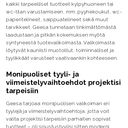
kaikki tarpeelliset tuotteet kylpyhuoneen tai
wc-tilan varustamiseen, mm. pyyhekoukut, wc-
paperitelineet, saippuatelineet sekä muut
tarvikkeet. Geesa tunnetaan tinkimättömästä
laadustaan ja pitkän kokemuksen myötä
syntyneestä tuotevalikoimasta. Valikoimasta
löytyvät kauniisti muotoillut, toiminnalliset ja
tyylikkäät varusteet vaativaankin kohteeseen.
Monipuoliset tyyli- ja
viimeistelyvaihtoehdot projektisi
tarpeisiin
Geesa tarjoaa monipuolisen valikoiman eri
tyylejä ja viimeistelyvaihtoehtoja, jotta voit
valita projektisi tarpeisiin parhaiten sopivat
tuotteet – oli sisustustyylisi sitten moderni,