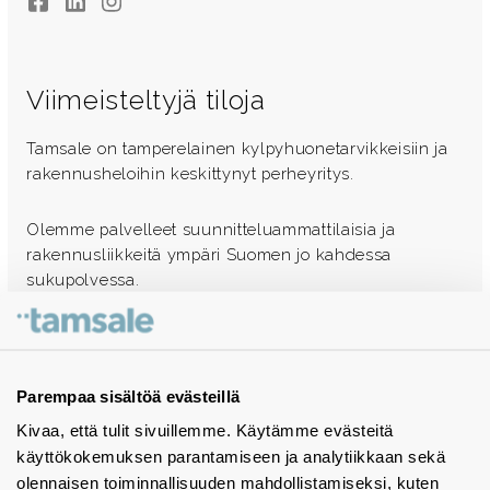
Facebook
LinkedIn
Instagram
Viimeisteltyjä tiloja
Tamsale on tamperelainen kylpyhuonetarvikkeisiin ja
rakennusheloihin keskittynyt perheyritys.
Olemme palvelleet suunnitteluammattilaisia ja
rakennusliikkeitä ympäri Suomen jo kahdessa
sukupolvessa.
Ota yhteyttä - autamme mielellämme
Tuotekuvastot
Parempaa sisältöä evästeillä
Kivaa, että tulit sivuillemme. Käytämme evästeitä
Instagram
käyttökokemuksen parantamiseen ja analytiikkaan sekä
BIM-objektit
olennaisen toiminnallisuuden mahdollistamiseksi, kuten