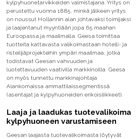
kylpyhuonetarvikkeiden valmistajana. Yritys on
perustettu vuonna 1885, minkä jälkeen yritys
on noussut Hollannin alan johtavaksi toimijaksi
ja laajentanut myyntiään jopa 65 maahan
Euroopassa ja maailmalla. Geesa toimittaa
tuotteita kattavasta valikoimastaan hotelli- ja
risteilijäprojekteihin ympäri maailmaa, jotka
todistavat Geesan vahvuuden ja
luotettavuuden vaativilla markkinoilla. Geesa
on myös tunnettu markkinajohtaja
Alankomaissa ammattilaissegmentissä
(asentajat ja kylpyhuoneiden erikoisliikkeet).
Laaja ja laadukas tuotevalikoima
kylpyhuoneen varustamiseen
Geesan laajasta tuotevalikoimasta löytyvät