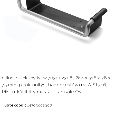
d line, suihkuhylly, 14703002308, Ø14 x 318 x 78 x
75 mm, piilokiinnitys, haponkestävä rst AISI 316,
Rilsan-käsitelty musta – Tamsale Oy
Tuotekoodi:
14703002308