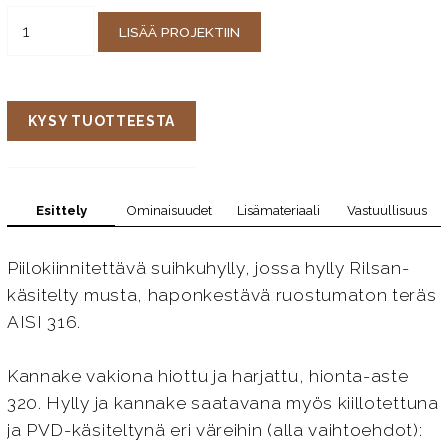
LISÄÄ PROJEKTIIN
KYSY TUOTTEESTA
Esittely
Ominaisuudet
Lisämateriaali
Vastuullisuus
Piilokiinnitettävä suihkuhylly, jossa hylly Rilsan-
käsitelty musta, haponkestävä ruostumaton teräs
AISI 316.
Kannake vakiona hiottu ja harjattu, hionta-aste
320. Hylly ja kannake saatavana myös kiillotettuna
ja PVD-käsiteltynä eri väreihin (alla vaihtoehdot):