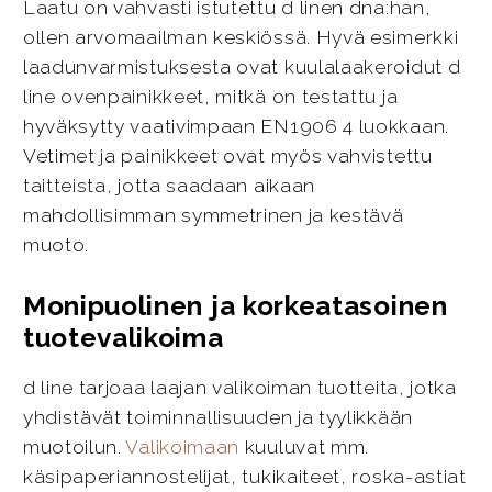
Laatu on vahvasti istutettu d linen dna:han,
ollen arvomaailman keskiössä. Hyvä esimerkki
laadunvarmistuksesta ovat kuulalaakeroidut d
line ovenpainikkeet, mitkä on testattu ja
hyväksytty vaativimpaan EN1906 4 luokkaan.
Vetimet ja painikkeet ovat myös vahvistettu
taitteista, jotta saadaan aikaan
mahdollisimman symmetrinen ja kestävä
muoto.
Monipuolinen ja korkeatasoinen
tuotevalikoima
d line tarjoaa laajan valikoiman tuotteita, jotka
yhdistävät toiminnallisuuden ja tyylikkään
muotoilun.
Valikoimaan
kuuluvat mm.
käsipaperiannostelijat, tukikaiteet, roska-astiat