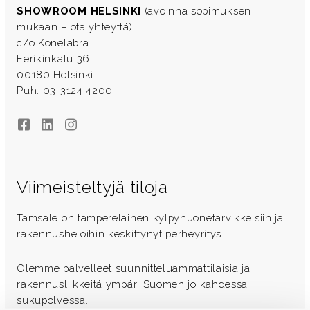
SHOWROOM HELSINKI
(avoinna sopimuksen
mukaan – ota yhteyttä)
c/o Konelabra
Eerikinkatu 36
00180 Helsinki
Puh. 03-3124 4200
Facebook
LinkedIn
Instagram
Viimeisteltyjä tiloja
Tamsale on tamperelainen kylpyhuonetarvikkeisiin ja
rakennusheloihin keskittynyt perheyritys.
Olemme palvelleet suunnitteluammattilaisia ja
rakennusliikkeitä ympäri Suomen jo kahdessa
sukupolvessa.