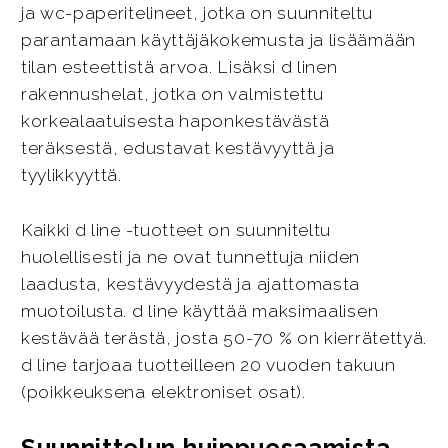
ja wc-paperitelineet, jotka on suunniteltu
parantamaan käyttäjäkokemusta ja lisäämään
tilan esteettistä arvoa. Lisäksi d linen
rakennushelat, jotka on valmistettu
korkealaatuisesta haponkestävästä
teräksestä, edustavat kestävyyttä ja
tyylikkyyttä.
Kaikki d line -tuotteet on suunniteltu
huolellisesti ja ne ovat tunnettuja niiden
laadusta, kestävyydestä ja ajattomasta
muotoilusta. d line käyttää maksimaalisen
kestävää terästä, josta 50-70 % on kierrätettyä.
d line tarjoaa tuotteilleen 20 vuoden takuun
(poikkeuksena elektroniset osat).
Suunnittelun huippuosaamista