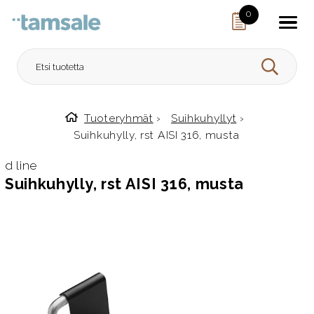
Skip to content
0
HAE
Tuoteryhmät
›
Suihkuhyllyt
›
Etusivulle
Suihkuhylly, rst AISI 316, musta
d line
Suihkuhylly, rst AISI 316, musta