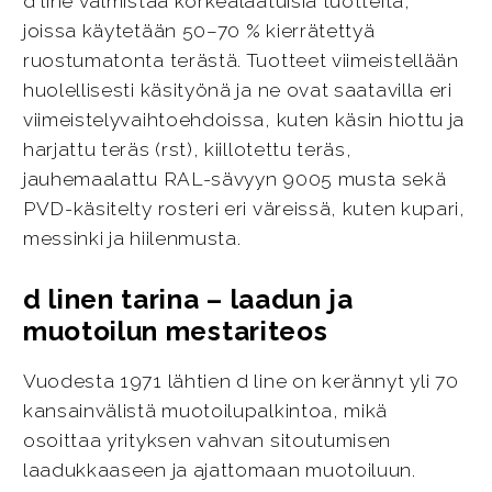
d line valmistaa korkealaatuisia tuotteita,
joissa käytetään 50–70 % kierrätettyä
ruostumatonta terästä. Tuotteet viimeistellään
huolellisesti käsityönä ja ne ovat saatavilla eri
viimeistelyvaihtoehdoissa, kuten käsin hiottu ja
harjattu teräs (rst), kiillotettu teräs,
jauhemaalattu RAL-sävyyn 9005 musta sekä
PVD-käsitelty rosteri eri väreissä, kuten kupari,
messinki ja hiilenmusta.
d linen tarina – laadun ja
muotoilun mestariteos
Vuodesta 1971 lähtien d line on kerännyt yli 70
kansainvälistä muotoilupalkintoa, mikä
osoittaa yrityksen vahvan sitoutumisen
laadukkaaseen ja ajattomaan muotoiluun.