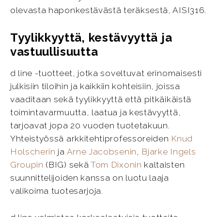
olevasta haponkestävästä teräksestä, AISI316.
Tyylikkyyttä, kestävyyttä ja
vastuullisuutta
d line -tuotteet, jotka soveltuvat erinomaisesti
julkisiin tiloihin ja kaikkiin kohteisiin, joissa
vaaditaan sekä tyylikkyyttä että pitkäikäistä
toimintavarmuutta, laatua ja kestävyyttä,
tarjoavat jopa 20 vuoden tuotetakuun.
Yhteistyössä arkkitehtiprofessoreiden
Knud
Holscherin
ja
Arne Jacobsenin
,
Bjarke Ingels
Groupin
(BIG) sekä
Tom Dixonin
kaltaisten
suunnittelijoiden kanssa on luotu laaja
valikoima tuotesarjoja.