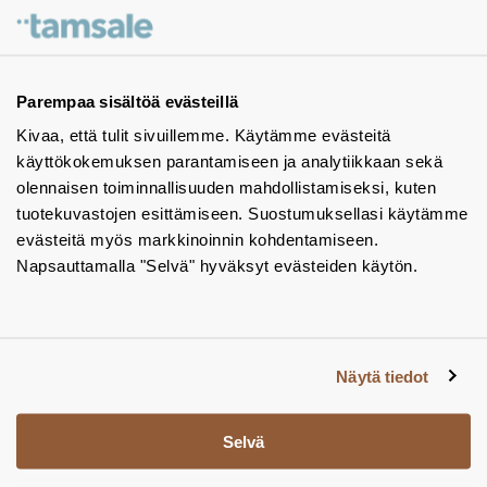
Ota yhteyttä - autamme mielellämme
Tuotekuvastot
Parempaa sisältöä evästeillä
Kivaa, että tulit sivuillemme. Käytämme evästeitä
Instagram
käyttökokemuksen parantamiseen ja analytiikkaan sekä
BIM-objektit
olennaisen toiminnallisuuden mahdollistamiseksi, kuten
tuotekuvastojen esittämiseen. Suostumuksellasi käytämme
Yhteystiedot
evästeitä myös markkinoinnin kohdentamiseen.
Napsauttamalla "Selvä" hyväksyt evästeiden käytön.
Tiedotteet
Tietosuojaseloste
Tietoa evästeistä
Näytä tiedot
Evästeasetukset
Selvä