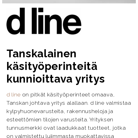
Tanskalainen
käsityöperinteitä
kunnioittava yritys
d line
on pitkät käsityöperinteet omaava,
Tanskan johtava yritys alallaan. d line valmistaa
kylpyhuonevarusteita, rakennusheloja ja
esteettömien tilojen varusteita. Yrityksen
tunnusmerkki ovat laadukkaat tuotteet, jotka
on valmistettu lujimmasta muokattavissa