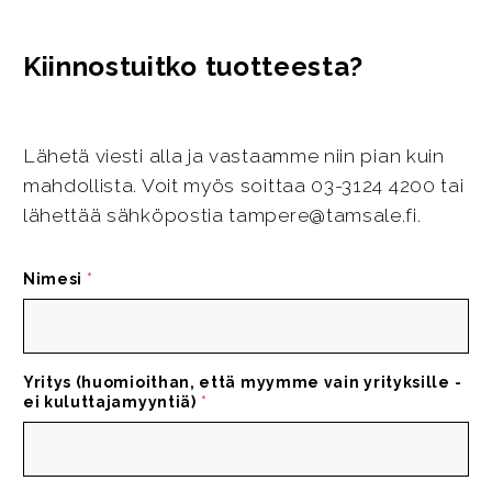
Kiinnostuitko tuotteesta?
Lähetä viesti alla ja vastaamme niin pian kuin
mahdollista. Voit myös soittaa 03-3124 4200 tai
lähettää sähköpostia tampere@tamsale.fi.
Nimesi
*
Yritys (huomioithan, että myymme vain yrityksille -
ei kuluttajamyyntiä)
*