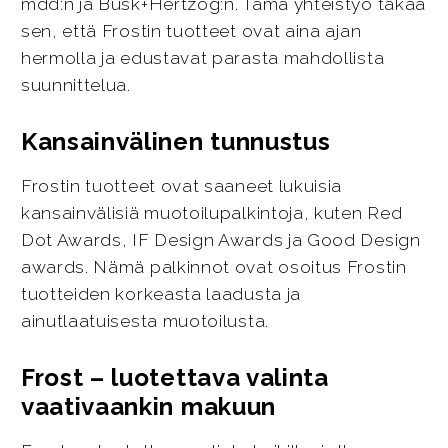
mdd:n ja Busk+Hertzog:n. Tämä yhteistyö takaa
sen, että Frostin tuotteet ovat aina ajan
hermolla ja edustavat parasta mahdollista
suunnittelua.
Kansainvälinen tunnustus
Frostin tuotteet ovat saaneet lukuisia
kansainvälisiä muotoilupalkintoja, kuten Red
Dot Awards, IF Design Awards ja Good Design
awards. Nämä palkinnot ovat osoitus Frostin
tuotteiden korkeasta laadusta ja
ainutlaatuisesta muotoilusta.
Frost – luotettava valinta
vaativaankin makuun