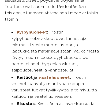
sisustustuotteet, pöydät ja pöydänjalat.
Tuotteet ovat suunniteltu täydentämään
toisiaan ja luomaan yhtenäisen ilmeen erilaisiin
tiloihin.
Kylpyhuoneet
:
Frostin
kylpyhuonetarvikkeet ovat tunnettuja
minimalistisesta muotoilustaan ja
laadukkaista materiaaleistaan. Valikoimasta
löytyy muun muassa pyyhekoukut, wc-
paperitelineet, hygieniaroskikset,
saippuatelineet ja -annostelijat.
Keittiöt ja
vaatehuoneet
:
Frostin
vetimet, kahvat ja muut vaatekaapin
varusteet tuovat tyylikkyyttä ja toimivuutta
keittiöön ja vaatehuoneeseen.
Sisustus:
Kynttilänjalat, avainkoukut ja