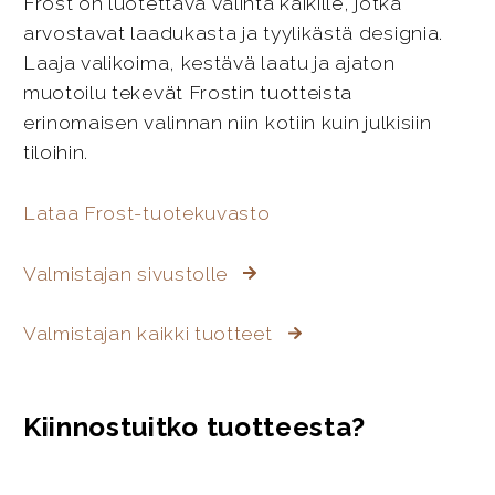
Frost on luotettava valinta kaikille, jotka
arvostavat laadukasta ja tyylikästä designia.
Laaja valikoima, kestävä laatu ja ajaton
muotoilu tekevät Frostin tuotteista
erinomaisen valinnan niin kotiin kuin julkisiin
tiloihin.
Lataa Frost-tuotekuvasto
Valmistajan sivustolle
Valmistajan kaikki tuotteet
Kiinnostuitko tuotteesta?