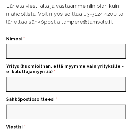
Lähetä viesti alla ja vastaamme niin pian kuin
mahdollista. Voit myös soittaa 03-3124 4200 tai
lähettää sähköpostia tampere@tamsale.fi.
Nimesi
*
Yritys (huomioithan, että myymme vain yrityksille -
ei kuluttajamyyntiä)
*
Sähköpostiosoitteesi
*
Viestisi
*