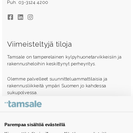
Puh. 03-3124 4200
Facebook
LinkedIn
Instagram
Viimeisteltyjä tiloja
Tamsale on tamperelainen kylpyhuonetarvikkeisiin ja
rakennusheloihin keskittynyt perheyritys.
Olemme palvelleet suunnitteluammattilaisia ja
rakennusliikkeitä ympäri Suomen jo kahdessa
sukupolvessa.
Ota yhteyttä - autamme mielellämme
Tuotekuvastot
Parempaa sisältöä evästeillä