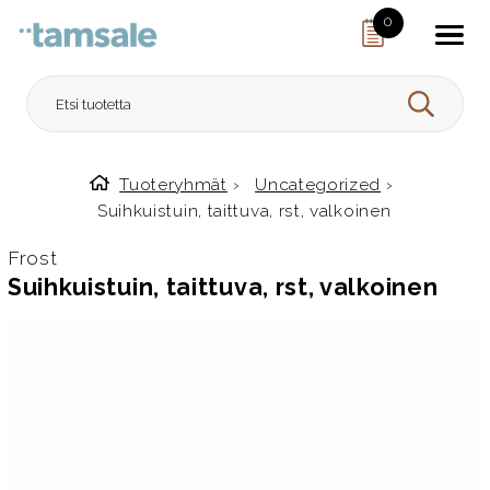
Skip to content
0
HAE
Tuoteryhmät
›
Uncategorized
›
Etusivulle
Suihkuistuin, taittuva, rst, valkoinen
Frost
Suihkuistuin, taittuva, rst, valkoinen