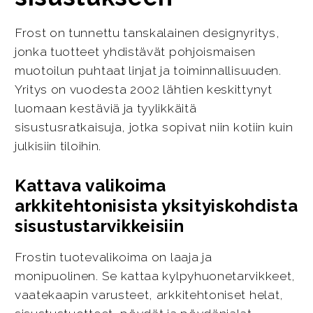
Frost on tunnettu tanskalainen designyritys,
jonka tuotteet yhdistävät pohjoismaisen
muotoilun puhtaat linjat ja toiminnallisuuden.
Yritys on vuodesta 2002 lähtien keskittynyt
luomaan kestäviä ja tyylikkäitä
sisustusratkaisuja, jotka sopivat niin kotiin kuin
julkisiin tiloihin.
Kattava valikoima
arkkitehtonisista yksityiskohdista
sisustustarvikkeisiin
Frostin tuotevalikoima on laaja ja
monipuolinen. Se kattaa kylpyhuonetarvikkeet,
vaatekaapin varusteet, arkkitehtoniset helat,