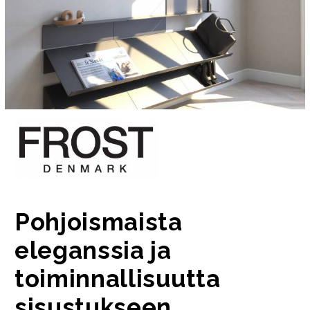
Pohjoismaista
eleganssia ja
toiminnallisuutta
sisustukseen