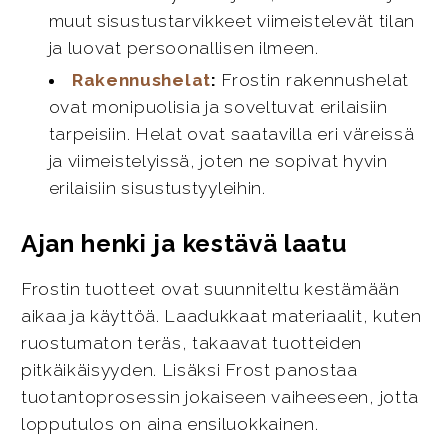
muut sisustustarvikkeet viimeistelevät tilan
ja luovat persoonallisen ilmeen.
Rakennushelat
:
Frostin rakennushelat
ovat monipuolisia ja soveltuvat erilaisiin
tarpeisiin. Helat ovat saatavilla eri väreissä
ja viimeistelyissä, joten ne sopivat hyvin
erilaisiin sisustustyyleihin.
Ajan henki ja kestävä laatu
Frostin tuotteet ovat suunniteltu kestämään
aikaa ja käyttöä. Laadukkaat materiaalit, kuten
ruostumaton teräs, takaavat tuotteiden
pitkäikäisyyden. Lisäksi Frost panostaa
tuotantoprosessin jokaiseen vaiheeseen, jotta
lopputulos on aina ensiluokkainen.