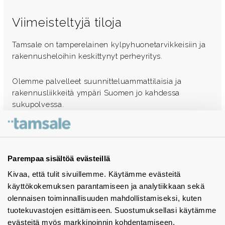
Viimeisteltyjä tiloja
Tamsale on tamperelainen kylpyhuonetarvikkeisiin ja
rakennusheloihin keskittynyt perheyritys.
Olemme palvelleet suunnitteluammattilaisia ja
rakennusliikkeitä ympäri Suomen jo kahdessa
sukupolvessa.
Ota yhteyttä - autamme mielellämme
Tuotekuvastot
Parempaa sisältöä evästeillä
Kivaa, että tulit sivuillemme. Käytämme evästeitä
Instagram
käyttökokemuksen parantamiseen ja analytiikkaan sekä
BIM-objektit
olennaisen toiminnallisuuden mahdollistamiseksi, kuten
tuotekuvastojen esittämiseen. Suostumuksellasi käytämme
Yhteystiedot
evästeitä myös markkinoinnin kohdentamiseen.