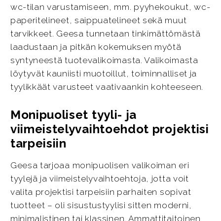
wc-tilan varustamiseen, mm. pyyhekoukut, wc-
paperitelineet, saippuatelineet sekä muut
tarvikkeet. Geesa tunnetaan tinkimättömästä
laadustaan ja pitkän kokemuksen myötä
syntyneestä tuotevalikoimasta. Valikoimasta
löytyvät kauniisti muotoillut, toiminnalliset ja
tyylikkäät varusteet vaativaankin kohteeseen.
Monipuoliset tyyli- ja
viimeistelyvaihtoehdot projektisi
tarpeisiin
Geesa tarjoaa monipuolisen valikoiman eri
tyylejä ja viimeistelyvaihtoehtoja, jotta voit
valita projektisi tarpeisiin parhaiten sopivat
tuotteet – oli sisustustyylisi sitten moderni,
minimalistinen tai klassinen. Ammattitaitoinen