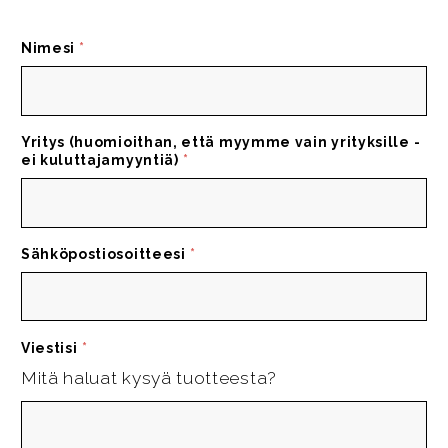
Nimesi
*
Yritys (huomioithan, että myymme vain yrityksille -
ei kuluttajamyyntiä)
*
Sähköpostiosoitteesi
*
Viestisi
*
Mitä haluat kysyä tuotteesta?