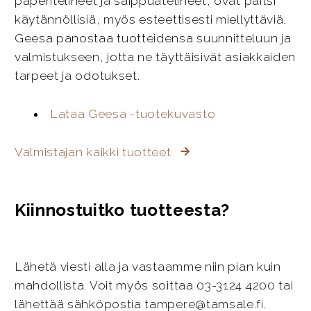
paperitelineet ja saippuatelineet, ovat paitsi
käytännöllisiä, myös esteettisesti miellyttäviä.
Geesa panostaa tuotteidensa suunnitteluun ja
valmistukseen, jotta ne täyttäisivät asiakkaiden
tarpeet ja odotukset.
Lataa Geesa -tuotekuvasto
Valmistajan kaikki tuotteet
Kiinnostuitko tuotteesta?
Lähetä viesti alla ja vastaamme niin pian kuin
mahdollista. Voit myös soittaa 03-3124 4200 tai
lähettää sähköpostia tampere@tamsale.fi.