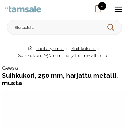
Skip to content
0
HAE
Tuoteryhmät
›
Suihkukorit
›
Etusivulle
Suihkukori, 250 mm, harjattu metalli, mu...
Geesa
Suihkukori, 250 mm, harjattu metalli,
musta