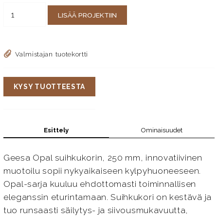
LISÄÄ PROJEKTIIN
Valmistajan tuotekortti
KYSY TUOTTEESTA
Esittely
Ominaisuudet
Geesa Opal suihkukorin, 250 mm, innovatiivinen
muotoilu sopii nykyaikaiseen kylpyhuoneeseen.
Opal-sarja kuuluu ehdottomasti toiminnallisen
eleganssin eturintamaan. Suihkukori on kestävä ja
tuo runsaasti säilytys- ja siivousmukavuutta,