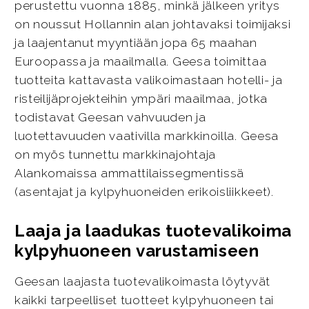
perustettu vuonna 1885, minkä jälkeen yritys
on noussut Hollannin alan johtavaksi toimijaksi
ja laajentanut myyntiään jopa 65 maahan
Euroopassa ja maailmalla. Geesa toimittaa
tuotteita kattavasta valikoimastaan hotelli- ja
risteilijäprojekteihin ympäri maailmaa, jotka
todistavat Geesan vahvuuden ja
luotettavuuden vaativilla markkinoilla. Geesa
on myös tunnettu markkinajohtaja
Alankomaissa ammattilaissegmentissä
(asentajat ja kylpyhuoneiden erikoisliikkeet).
Laaja ja laadukas tuotevalikoima
kylpyhuoneen varustamiseen
Geesan laajasta tuotevalikoimasta löytyvät
kaikki tarpeelliset tuotteet kylpyhuoneen tai