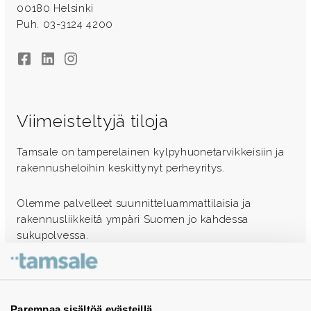
00180 Helsinki
Puh. 03-3124 4200
Facebook
LinkedIn
Instagram
Viimeisteltyjä tiloja
Tamsale on tamperelainen kylpyhuonetarvikkeisiin ja
rakennusheloihin keskittynyt perheyritys.
Olemme palvelleet suunnitteluammattilaisia ja
rakennusliikkeitä ympäri Suomen jo kahdessa
sukupolvessa.
Ota yhteyttä - autamme mielellämme
Tuotekuvastot
Parempaa sisältöä evästeillä