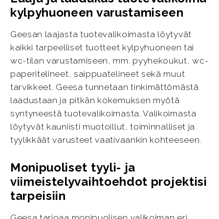
kylpyhuoneen varustamiseen
Geesan laajasta tuotevalikoimasta löytyvät
kaikki tarpeelliset tuotteet kylpyhuoneen tai
wc-tilan varustamiseen, mm. pyyhekoukut, wc-
paperitelineet, saippuatelineet sekä muut
tarvikkeet. Geesa tunnetaan tinkimättömästä
laadustaan ja pitkän kokemuksen myötä
syntyneestä tuotevalikoimasta. Valikoimasta
löytyvät kauniisti muotoillut, toiminnalliset ja
tyylikkäät varusteet vaativaankin kohteeseen.
Monipuoliset tyyli- ja
viimeistelyvaihtoehdot projektisi
tarpeisiin
Geesa tarjoaa monipuolisen valikoiman eri