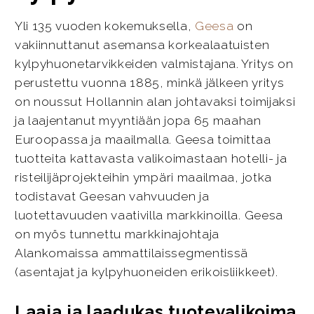
Yli 135 vuoden kokemuksella,
Geesa
on
vakiinnuttanut asemansa korkealaatuisten
kylpyhuonetarvikkeiden valmistajana. Yritys on
perustettu vuonna 1885, minkä jälkeen yritys
on noussut Hollannin alan johtavaksi toimijaksi
ja laajentanut myyntiään jopa 65 maahan
Euroopassa ja maailmalla. Geesa toimittaa
tuotteita kattavasta valikoimastaan hotelli- ja
risteilijäprojekteihin ympäri maailmaa, jotka
todistavat Geesan vahvuuden ja
luotettavuuden vaativilla markkinoilla. Geesa
on myös tunnettu markkinajohtaja
Alankomaissa ammattilaissegmentissä
(asentajat ja kylpyhuoneiden erikoisliikkeet).
Laaja ja laadukas tuotevalikoima