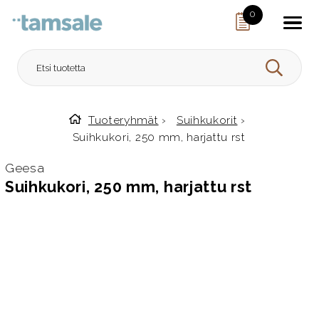
Skip to content
0
HAE
Tuoteryhmät
›
Suihkukorit
›
Etusivulle
Suihkukori, 250 mm, harjattu rst
Geesa
Suihkukori, 250 mm, harjattu rst