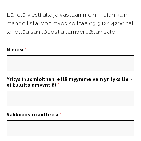
Lähetä viesti alla ja vastaamme niin pian kuin
mahdollista. Voit myös soittaa 03-3124 4200 tai
lähettää sähköpostia tampere@tamsale.fi.
Nimesi
*
Yritys (huomioithan, että myymme vain yrityksille -
ei kuluttajamyyntiä)
*
Sähköpostiosoitteesi
*