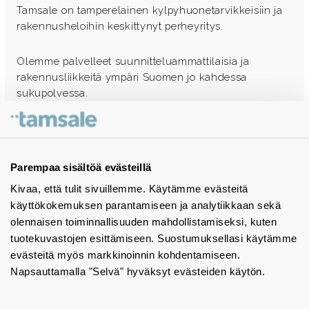
Tamsale on tamperelainen kylpyhuonetarvikkeisiin ja
rakennusheloihin keskittynyt perheyritys.
Olemme palvelleet suunnitteluammattilaisia ja
rakennusliikkeitä ympäri Suomen jo kahdessa
sukupolvessa.
Ota yhteyttä - autamme mielellämme
Tuotekuvastot
Parempaa sisältöä evästeillä
Kivaa, että tulit sivuillemme. Käytämme evästeitä
Instagram
käyttökokemuksen parantamiseen ja analytiikkaan sekä
BIM-objektit
olennaisen toiminnallisuuden mahdollistamiseksi, kuten
tuotekuvastojen esittämiseen. Suostumuksellasi käytämme
Yhteystiedot
evästeitä myös markkinoinnin kohdentamiseen.
Napsauttamalla "Selvä" hyväksyt evästeiden käytön.
Tiedotteet
Tietosuojaseloste