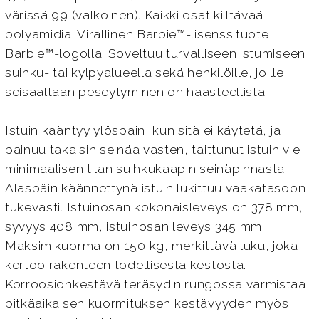
värissä 99 (valkoinen). Kaikki osat kiiltävää
polyamidia. Virallinen Barbie™-lisenssituote
Barbie™-logolla. Soveltuu turvalliseen istumiseen
suihku- tai kylpyalueella sekä henkilöille, joille
seisaaltaan peseytyminen on haasteellista.
Istuin kääntyy ylöspäin, kun sitä ei käytetä, ja
painuu takaisin seinää vasten, taittunut istuin vie
minimaalisen tilan suihkukaapin seinäpinnasta.
Alaspäin käännettynä istuin lukittuu vaakatasoon
tukevasti. Istuinosan kokonaisleveys on 378 mm,
syvyys 408 mm, istuinosan leveys 345 mm.
Maksimikuorma on 150 kg, merkittävä luku, joka
kertoo rakenteen todellisesta kestosta.
Korroosionkestävä teräsydin rungossa varmistaa
pitkäaikaisen kuormituksen kestävyyden myös