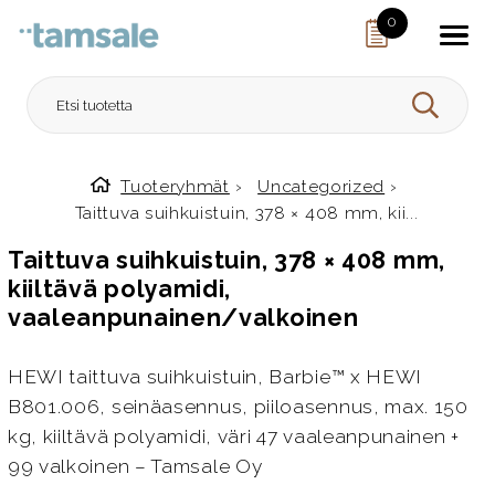
Skip to content
0
HAE
Tuoteryhmät
›
Uncategorized
›
Etusivulle
Taittuva suihkuistuin, 378 × 408 mm, kii...
Taittuva suihkuistuin, 378 × 408 mm,
kiiltävä polyamidi,
vaaleanpunainen/valkoinen
HEWI taittuva suihkuistuin, Barbie™ x HEWI
B801.006, seinäasennus, piiloasennus, max. 150
kg, kiiltävä polyamidi, väri 47 vaaleanpunainen +
99 valkoinen – Tamsale Oy