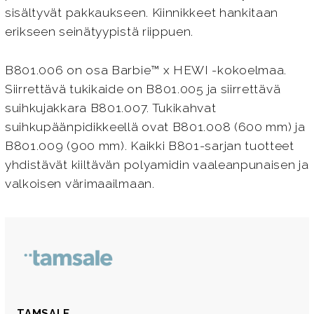
sisältyvät pakkaukseen. Kiinnikkeet hankitaan
erikseen seinätyypistä riippuen.
B801.006 on osa Barbie™ x HEWI -kokoelmaa.
Siirrettävä tukikaide on B801.005 ja siirrettävä
suihkujakkara B801.007. Tukikahvat
suihkupäänpidikkeellä ovat B801.008 (600 mm) ja
B801.009 (900 mm). Kaikki B801-sarjan tuotteet
yhdistävät kiiltävän polyamidin vaaleanpunaisen ja
valkoisen värimaailmaan.
TAMSALE