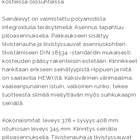
kosteissa olosuhteissa.
Seinälevyt on valmistettu polyamidista
integroidulla teräsytimellä. Asennus tapahtuu
piiloasennuksella. Pakkaukseen sisältyy
tiivistenauha ja tiivistyssauvat asennuskohtien
tiivistämiseen DIN 18534 -standardin mukaisesti,
kosteuden pääsy rakenteisiin estetään. Kiinnikkeet
hankitaan erikseen seinätyypistä riippuen ja niitä
on saatavilla HEWI:ltä. Kaksivärinen värimaailma,
vaaleanpunainen istuin, valkoinen runko, tekee
tuotteesta silmää miellyttävän myös suihkukaapin
seinällä.
Kokonaismitat: leveys 378 × syvyys 408 mm,
istuinosan leveys 345 mm. Kiinnitys seinälle
piiloasennuksella. Tiivistenauha ja tiivistyssauvat