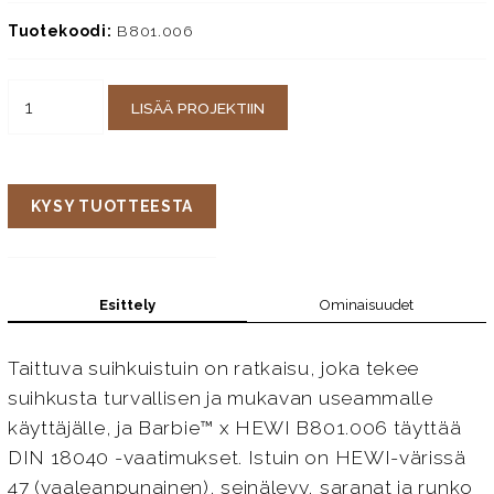
Tuotekoodi:
B801.006
LISÄÄ PROJEKTIIN
KYSY TUOTTEESTA
Esittely
Ominaisuudet
Taittuva suihkuistuin on ratkaisu, joka tekee
suihkusta turvallisen ja mukavan useammalle
käyttäjälle, ja Barbie™ x HEWI B801.006 täyttää
DIN 18040 -vaatimukset. Istuin on HEWI-värissä
47 (vaaleanpunainen), seinälevy, saranat ja runko