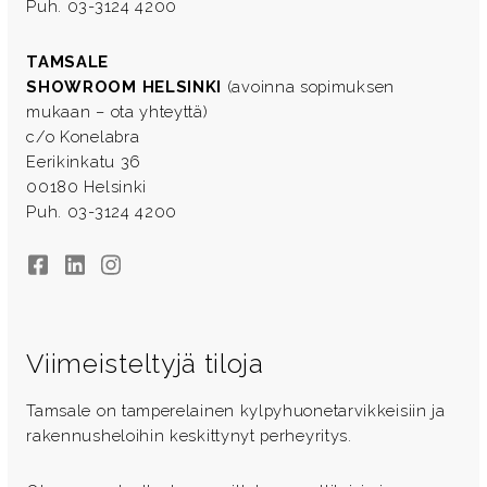
Puh. 03-3124 4200
TAMSALE
SHOWROOM HELSINKI
(avoinna sopimuksen
mukaan – ota yhteyttä)
c/o Konelabra
Eerikinkatu 36
00180 Helsinki
Puh. 03-3124 4200
Facebook
LinkedIn
Instagram
Viimeisteltyjä tiloja
Tamsale on tamperelainen kylpyhuonetarvikkeisiin ja
rakennusheloihin keskittynyt perheyritys.