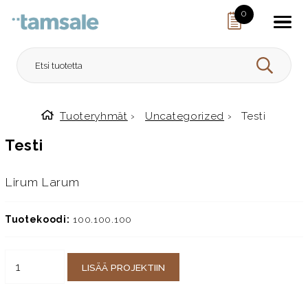
Skip to content
0
HAE
Tuoteryhmät
›
Uncategorized
›
Testi
Etusivulle
Testi
Lirum Larum
Tuotekoodi:
100.100.100
LISÄÄ PROJEKTIIN