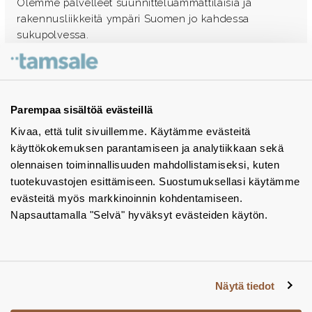
Olemme palvelleet suunnitteluammattilaisia ja
rakennusliikkeitä ympäri Suomen jo kahdessa
sukupolvessa.
Ota yhteyttä - autamme mielellämme
Tuotekuvastot
Parempaa sisältöä evästeillä
Kivaa, että tulit sivuillemme. Käytämme evästeitä
Instagram
käyttökokemuksen parantamiseen ja analytiikkaan sekä
BIM-objektit
olennaisen toiminnallisuuden mahdollistamiseksi, kuten
tuotekuvastojen esittämiseen. Suostumuksellasi käytämme
Yhteystiedot
evästeitä myös markkinoinnin kohdentamiseen.
Napsauttamalla "Selvä" hyväksyt evästeiden käytön.
Tiedotteet
Tietosuojaseloste
Tietoa evästeistä
Näytä tiedot
Evästeasetukset