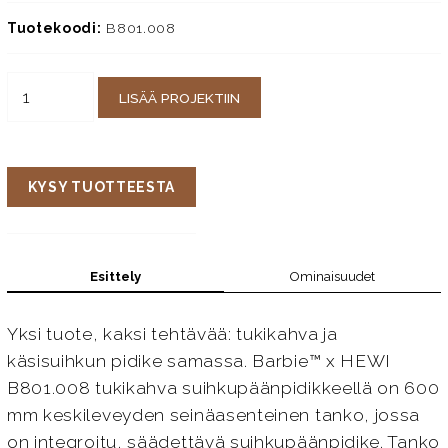
Tuotekoodi:
B801.008
LISÄÄ PROJEKTIIN
KYSY TUOTTEESTA
Esittely
Ominaisuudet
Yksi tuote, kaksi tehtävää: tukikahva ja
käsisuihkun pidike samassa. Barbie™ x HEWI
B801.008 tukikahva suihkupäänpidikkeellä on 600
mm keskileveyden seinäasenteinen tanko, jossa
on integroitu, säädettävä suihkupäänpidike. Tanko