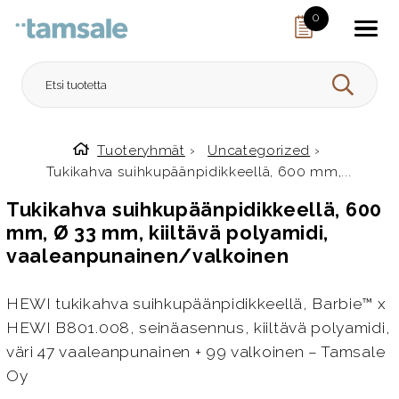
Skip to content
0
HAE
Tuoteryhmät
›
Uncategorized
›
Etusivulle
Tukikahva suihkupäänpidikkeellä, 600 mm,...
Tukikahva suihkupäänpidikkeellä, 600
mm, Ø 33 mm, kiiltävä polyamidi,
vaaleanpunainen/valkoinen
HEWI tukikahva suihkupäänpidikkeellä, Barbie™ x
HEWI B801.008, seinäasennus, kiiltävä polyamidi,
väri 47 vaaleanpunainen + 99 valkoinen – Tamsale
Oy