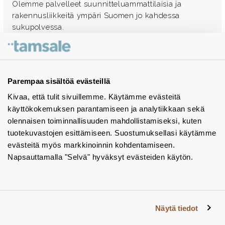
Olemme palvelleet suunnitteluammattilaisia ja
rakennusliikkeitä ympäri Suomen jo kahdessa
sukupolvessa.
Ota yhteyttä - autamme mielellämme
Tuotekuvastot
Parempaa sisältöä evästeillä
Kivaa, että tulit sivuillemme. Käytämme evästeitä
Instagram
käyttökokemuksen parantamiseen ja analytiikkaan sekä
BIM-objektit
olennaisen toiminnallisuuden mahdollistamiseksi, kuten
tuotekuvastojen esittämiseen. Suostumuksellasi käytämme
Yhteystiedot
evästeitä myös markkinoinnin kohdentamiseen.
Napsauttamalla "Selvä" hyväksyt evästeiden käytön.
Tiedotteet
Tietosuojaseloste
Tietoa evästeistä
Näytä tiedot
Evästeasetukset