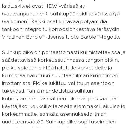
ja aluskilvet ovat HEWI-värissä 47
(vaaleanpunainen), suihkupäänpidike värissä 99
(valkoinen). Kaikki osat kiiltävää polyamidia,
tankoon integroitu korroosionkestävä teräsydin.
Virallinen Barbie™-lisenssituote Barbie™-logolla.
Suihkupidike on portaattomasti kulmistettavissa ja
säädettävissä korkeussuunnassa tangon pitkin,
pidike voidaan siirtää halutulle korkeudelle ja
kulmistaa haluttuun suuntaan ilman kiinnittimen
irrottamista. Pidike lukittuu valittuun asentoon
tukevasti. Tämä mahdollistaa suihkun
kohdistamisen täsmälleen oikeaan paikkaan eri
käyttäjäkorkeuksille: lapselle alemmaksi, aikuiselle
korkeammalle, samalla asennuksella ilman
uudelleensäätöä. Suihkupidike sopii useimpien