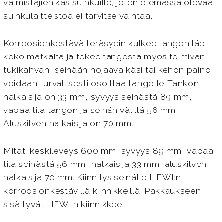
valmistajien käsisuihkuille, joten olemassa olevaa
suihkulaitteistoa ei tarvitse vaihtaa.
Korroosionkestävä teräsydin kulkee tangon läpi
koko matkalta ja tekee tangosta myös toimivan
tukikahvan, seinään nojaava käsi tai kehon paino
voidaan turvallisesti osoittaa tangolle. Tankon
halkaisija on 33 mm, syvyys seinästä 89 mm,
vapaa tila tangon ja seinän välillä 56 mm.
Aluskilven halkaisija on 70 mm.
Mitat: keskileveys 600 mm, syvyys 89 mm, vapaa
tila seinästä 56 mm, halkaisija 33 mm, aluskilven
halkaisija 70 mm. Kiinnitys seinälle HEWI:n
korroosionkestävillä kiinnikkeillä. Pakkaukseen
sisältyvät HEWI:n kiinnikkeet.