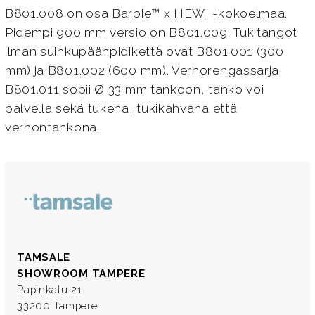
B801.008 on osa Barbie™ x HEWI -kokoelmaa.
Pidempi 900 mm versio on B801.009. Tukitangot
ilman suihkupäänpidikettä ovat B801.001 (300
mm) ja B801.002 (600 mm). Verhorengassarja
B801.011 sopii Ø 33 mm tankoon, tanko voi
palvella sekä tukena, tukikahvana että
verhontankona.
TAMSALE
SHOWROOM TAMPERE
Papinkatu 21
33200 Tampere