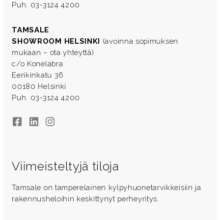
Puh. 03-3124 4200
TAMSALE
SHOWROOM HELSINKI
(avoinna sopimuksen
mukaan – ota yhteyttä)
c/o Konelabra
Eerikinkatu 36
00180 Helsinki
Puh. 03-3124 4200
Facebook
LinkedIn
Instagram
Viimeisteltyjä tiloja
Tamsale on tamperelainen kylpyhuonetarvikkeisiin ja
rakennusheloihin keskittynyt perheyritys.