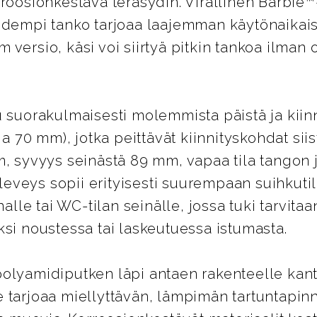
rroosionkestävä teräsydin. Virallinen Barbie™
idempi tanko tarjoaa laajemman käytönaikais
versio, käsi voi siirtyä pitkin tankoa ilman 
u suorakulmaisesti molemmista päistä ja kiin
ja 70 mm), jotka peittävät kiinnityskohdat siis
m, syvyys seinästä 89 mm, vapaa tila tangon j
veys sopii erityisesti suurempaan suihkutil
le tai WC-tilan seinälle, jossa tuki tarvita
ksi noustessa tai laskeutuessa istumasta.
polyamidiputken läpi antaen rakenteelle kan
 tarjoaa miellyttävän, lämpimän tartuntapin