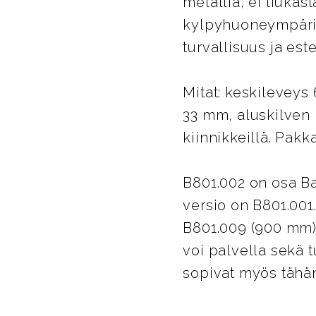
metallia, ei liukas
kylpyhuoneympärist
turvallisuus ja es
Mitat: keskileveys
33 mm, aluskilven 
kiinnikkeillä. Pakk
B801.002 on osa B
versio on B801.001
B801.009 (900 mm).
voi palvella sekä 
sopivat myös tähä