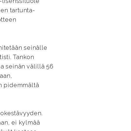
-lisenssituote
en tartunta-
otteen
nitetään seinälle
tisti. Tankon
a seinän välillä 56
aan,
an pidemmältä
tokestävyyden.
nan, ei kylmää