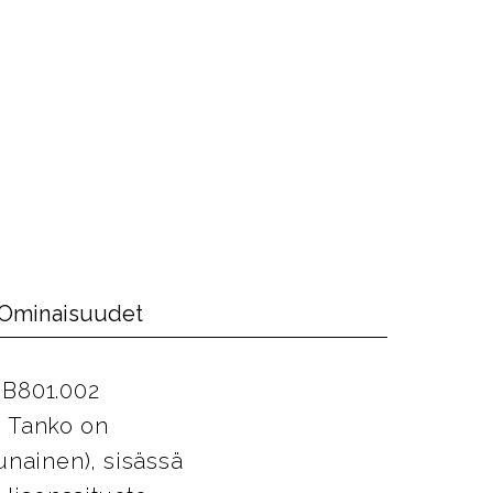
Ominaisuudet
 B801.002
. Tanko on
unainen), sisässä