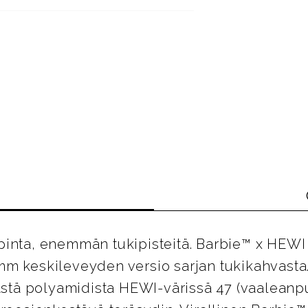
pinta, enemmän tukipisteitä. Barbie™ x HEWI
mm keskileveyden versio sarjan tukikahvasta
västä polyamidista HEWI-värissä 47 (vaaleanp