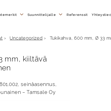
otemerkit
Suunnittelijalle
Referenssit
Yhteystie
ät
›
Uncategorized
›
Tukikahva, 600 mm, Ø 33 mm, 
 mm, kiiltävä
nen
801.002, seinäasennus,
npunainen – Tamsale Oy