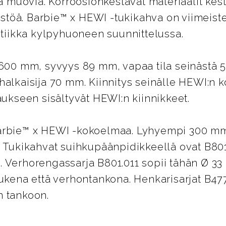
ta muovia. Korroosionkestävät materiaalit kes
öä. Barbie™ x HEWI -tukikahva on viimeiste
tetiikka kylpyhuoneen suunnittelussa.
 600 mm, syvyys 89 mm, vapaa tila seinästä 5
halkaisija 70 mm. Kiinnitys seinälle HEWI:n k
aukseen sisältyvät HEWI:n kiinnikkeet.
arbie™ x HEWI -kokoelmaa. Lyhyempi 300 m
. Tukikahvat suihkupäänpidikkeellä ovat B80
 Verhorengassarja B801.011 sopii tähän Ø 33
tukena että verhontankona. Henkarisarjat B47
n tankoon.