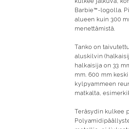
kulkee jatkuva, ko
Barbie™-logolla. P
alueen kuin 300 mm 
menettämistä.
Tanko on taivutett
aluskilvin (halkaisi
halkaisija on 33 m
mm. 600 mm keskile
kylpyammeen reunal
matkalta, esimerki
Teräsydin kulkee 
Polyamidipäällyste