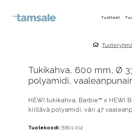
Skip to content
Tuotteet
Tu
Tuoteryhm
Etusivulle
Tukikahva, 600 mm, Ø 33
polyamidi, vaaleanpunai
HEWI tukikahva, Barbie™ x HEWI B
kiiltävä polyamidi, väri 47 vaalea
Tuotekoodi:
B801.002