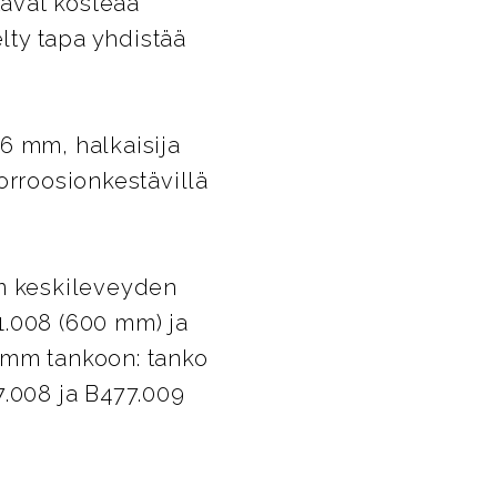
tävät kosteaa
lty tapa yhdistää
6 mm, halkaisija
orroosionkestävillä
m keskileveyden
1.008 (600 mm) ja
 mm tankoon: tanko
7.008 ja B477.009