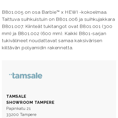
B801.005 on osa Barbie™ x HEWI -kokoelmaa.
Taittuva suihkuistuin on B801.006 ja suihkujakkara
B801.007. Kiinteät tukitangot ovat B801.001 (300
mm) ja B801.002 (600 mm). Kaikki B801-sarjan
tukivälineet noudattavat samaa kaksivärisen
kiiltävän polyamidin rakennetta.
TAMSALE
SHOWROOM TAMPERE
Papinkatu 21
33200 Tampere