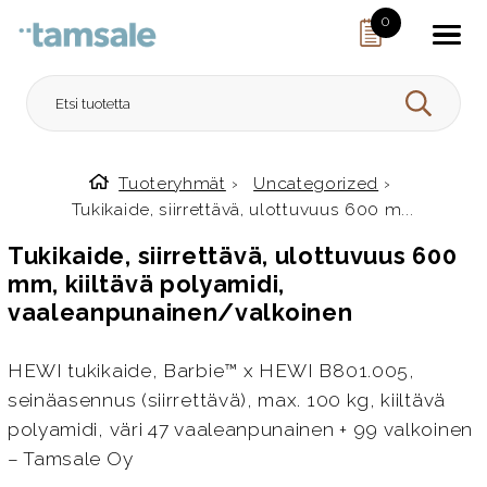
Skip to content
0
HAE
Tuoteryhmät
›
Uncategorized
›
Etusivulle
Tukikaide, siirrettävä, ulottuvuus 600 m...
Tukikaide, siirrettävä, ulottuvuus 600
mm, kiiltävä polyamidi,
vaaleanpunainen/valkoinen
HEWI tukikaide, Barbie™ x HEWI B801.005,
seinäasennus (siirrettävä), max. 100 kg, kiiltävä
polyamidi, väri 47 vaaleanpunainen + 99 valkoinen
– Tamsale Oy