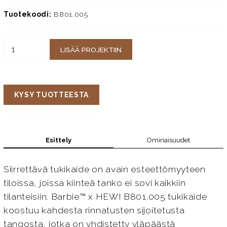
Tuotekoodi:
B801.005
LISÄÄ PROJEKTIIN
KYSY TUOTTEESTA
Esittely
Ominaisuudet
Siirrettävä tukikaide on avain esteettömyyteen
tiloissa, joissa kiinteä tanko ei sovi kaikkiin
tilanteisiin. Barbie™ x HEWI B801.005 tukikaide
koostuu kahdesta rinnatusten sijoitetusta
tangosta, jotka on yhdistetty yläpäästä