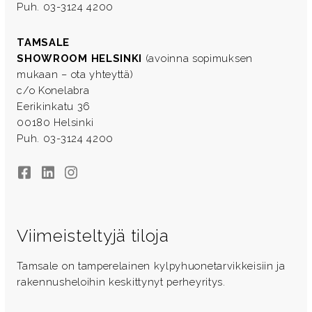
Puh. 03-3124 4200
TAMSALE
SHOWROOM HELSINKI
(avoinna sopimuksen
mukaan – ota yhteyttä)
c/o Konelabra
Eerikinkatu 36
00180 Helsinki
Puh. 03-3124 4200
Facebook
LinkedIn
Instagram
Viimeisteltyjä tiloja
Tamsale on tamperelainen kylpyhuonetarvikkeisiin ja
rakennusheloihin keskittynyt perheyritys.