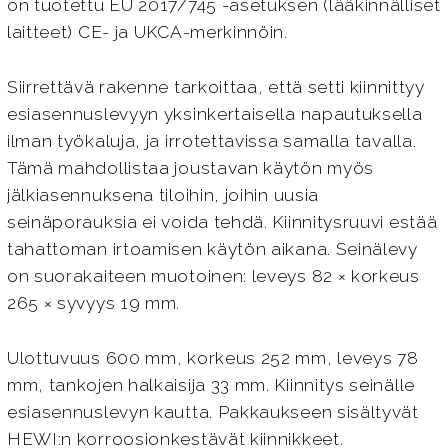
on tuotettu EU 2017/745 -asetuksen (lääkinnälliset
laitteet) CE- ja UKCA-merkinnöin.
Siirrettävä rakenne tarkoittaa, että setti kiinnittyy
esiasennuslevyyn yksinkertaisella napautuksella
ilman työkaluja, ja irrotettavissa samalla tavalla.
Tämä mahdollistaa joustavan käytön myös
jälkiasennuksena tiloihin, joihin uusia
seinäporauksia ei voida tehdä. Kiinnitysruuvi estää
tahattoman irtoamisen käytön aikana. Seinälevy
on suorakaiteen muotoinen: leveys 82 × korkeus
265 × syvyys 19 mm.
Ulottuvuus 600 mm, korkeus 252 mm, leveys 78
mm, tankojen halkaisija 33 mm. Kiinnitys seinälle
esiasennuslevyn kautta. Pakkaukseen sisältyvät
HEWI:n korroosionkestävät kiinnikkeet.