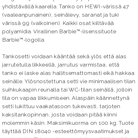
yhdistävällä kaarella. Tanko on HEWI-värissä 47
(vaaleanpunainen), seinälevy, saranat ja tuki
värissä 99 (valkoinen). Kaikki osat kiiltävää
polyamidia. Virallinen Barbie™-lisenssituote
Barbie™-logolla.
Tankosetti voidaan kääntää sekä ylös että alas
jarrutetulla liikkeellä, jarrutus varmistaa, että
tanko ei laske alas hallitsemattomasti eikä hakkaa
seinälle. Ylösnostettuna setti vie minimaalisen tilan
suihkukaapin reunalla tai WC-tilan seinällä, jolloin
tila on vapaa liikkumiseen. Alaspäin käännettynä
setti lukittuu vaakatasoon tukevasti, tarjoten
kaksitankopinnan, josta voidaan pitää kiinni
molemmin käsin. Maksimikuorma on 100 kg. Tuote
täyttää DIN 18040 -esteettömyysvaatimukset ja