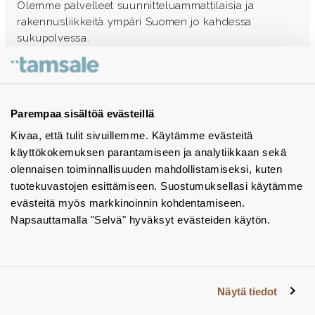
Olemme palvelleet suunnitteluammattilaisia ja
rakennusliikkeitä ympäri Suomen jo kahdessa
sukupolvessa.
Ota yhteyttä - autamme mielellämme
Tuotekuvastot
Parempaa sisältöä evästeillä
Kivaa, että tulit sivuillemme. Käytämme evästeitä
Instagram
käyttökokemuksen parantamiseen ja analytiikkaan sekä
BIM-objektit
olennaisen toiminnallisuuden mahdollistamiseksi, kuten
tuotekuvastojen esittämiseen. Suostumuksellasi käytämme
Yhteystiedot
evästeitä myös markkinoinnin kohdentamiseen.
Napsauttamalla "Selvä" hyväksyt evästeiden käytön.
Tiedotteet
Tietosuojaseloste
Tietoa evästeistä
Näytä tiedot
Evästeasetukset