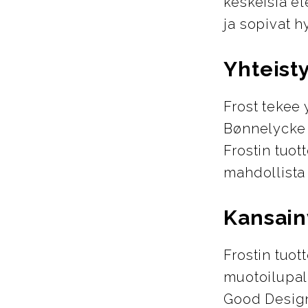
keskeisiä el
ja sopivat h
Yhteist
Frost tekee 
Bønnelycke 
Frostin tuot
mahdollista 
Kansain
Frostin tuot
muotoilupal
Good Design