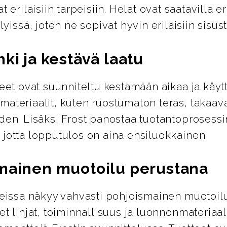
t erilaisiin tarpeisiin. Helat ovat saatavilla er
lyissä, joten ne sopivat hyvin erilaisiin sisus
ki ja kestävä laatu
teet ovat suunniteltu kestämään aikaa ja käyt
ateriaalit, kuten ruostumaton teräs, takaava
den. Lisäksi Frost panostaa tuotantoprosess
 jotta lopputulos on aina ensiluokkainen.
mainen muotoilu perustana
tteissa näkyy vahvasti pohjoismainen muotoil
et linjat, toiminnallisuus ja luonnonmateriaal