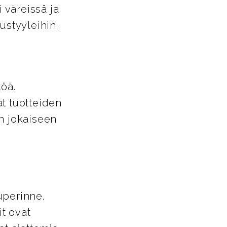
i väreissä ja
tustyyleihin.
töä.
t tuotteiden
in jokaiseen
uperinne.
it ovat