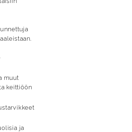
aisiin
tunnettuja
aaleistaan.
-
ja muut
ta keittiöön
ustarvikkeet
lisia ja