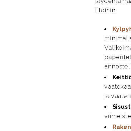
täydentämää
tiloihin.
Kylpy
minimali
Valikoim
paperitel
annosteli
Keitti
vaatekaap
ja vaate
Sisust
viimeiste
Raken