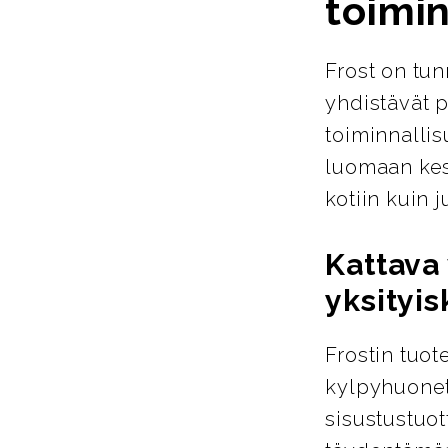
toimin
Frost on tun
yhdistävät p
toiminnallis
luomaan kest
kotiin kuin ju
Kattava 
yksityis
Frostin tuot
kylpyhuoneta
sisustustuot