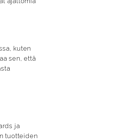
at ajattomia
ssa, kuten
aa sen, että
asta
ards ja
n tuotteiden