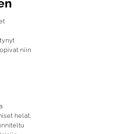
en
et
tynyt
opivat niin
a
iset helat,
unniteltu