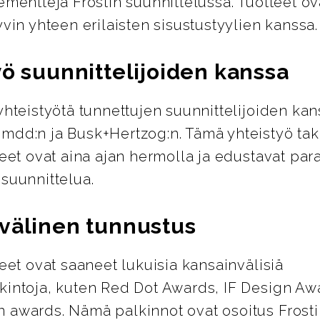
ementtejä Frostin suunnittelussa. Tuotteet ov
yvin yhteen erilaisten sisustustyylien kanssa.
yö suunnittelijoiden kanssa
yhteistyötä tunnettujen suunnittelijoiden kan
mdd:n ja Busk+Hertzog:n. Tämä yhteistyö tak
teet ovat aina ajan hermolla ja edustavat par
suunnittelua.
välinen tunnustus
teet ovat saaneet lukuisia kansainvälisiä
kintoja, kuten Red Dot Awards, IF Design Aw
 awards. Nämä palkinnot ovat osoitus Frosti