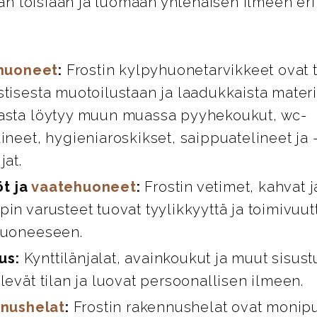
n toisiaan ja luomaan yhtenäisen ilmeen eril
huoneet
:
Frostin kylpyhuonetarvikkeet ovat 
stisesta muotoilustaan ja laadukkaista materi
asta löytyy muun muassa pyyhekoukut, wc-
ineet, hygieniaroskikset, saippuatelineet ja 
jat.
öt ja
vaatehuoneet
:
Frostin vetimet, kahvat 
in varusteet tuovat tyylikkyyttä ja toimivuut
huoneeseen.
us:
Kynttilänjalat, avainkoukut ja muut sisust
levät tilan ja luovat persoonallisen ilmeen.
nushelat
:
Frostin rakennushelat ovat monipuo