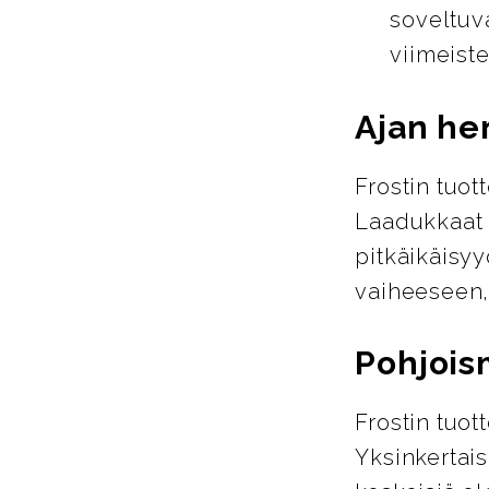
soveltuva
viimeiste
Ajan hen
Frostin tuot
Laadukkaat m
pitkäikäisyy
vaiheeseen,
Pohjois
Frostin tuo
Yksinkertais