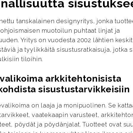
nallisuutta sisustukse
nettu tanskalainen designyritys, jonka tuotte
ohjoismaisen muotoilun puhtaat linjat ja
uuden. Yritys on vuodesta 2002 lähtien keskit
äviä ja tyylikkäitä sisustusratkaisuja, jotka s
lkisiin tiloihin.
valikoima arkkitehtonisista
kohdista sisustustarvikkeisiin
evalikoima on laaja ja monipuolinen. Se katta
rvikkeet, vaatekaapin varusteet, arkkitehton
teet, pöydät ja pöydänjalat. Tuotteet ovat su