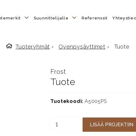
otemerkit
Suunnittelijalle
Referenssit
Yhteystie
Tuoteryhmät
›
Ovenpysäyttimet
›
Tuote
Etusivulle
Frost
Tuote
Tuotekoodi:
A5005PS
LISÄÄ PROJEKTIIN