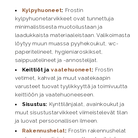
Kylpyhuoneet
:
Frostin
kylpyhuonetarvikkeet ovat tunnettuja
minimalistisesta muotoilustaan ja
laadukkaista materiaaleistaan. Valikoimasta
löytyy muun muassa pyyhekoukut, wc-
paperitelineet, hygieniaroskikset,
saippuatelineet ja -annostelijat.
Keittiöt ja
vaatehuoneet
:
Frostin
vetimet, kahvat ja muut vaatekaapin
varusteet tuovat tyylikkyyttä ja toimivuutta
keittiöön ja vaatehuoneeseen.
Sisustus:
Kynttilänjalat, avainkoukut ja
muut sisustustarvikkeet viimeistelevät tilan
ja luovat persoonallisen ilmeen.
Rakennushelat
:
Frostin rakennushelat