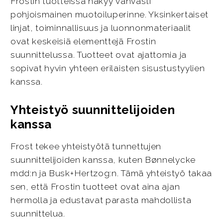
Frostin tuotteissa näkyy vahvasti
pohjoismainen muotoiluperinne. Yksinkertaiset
linjat, toiminnallisuus ja luonnonmateriaalit
ovat keskeisiä elementtejä Frostin
suunnittelussa. Tuotteet ovat ajattomia ja
sopivat hyvin yhteen erilaisten sisustustyylien
kanssa.
Yhteistyö suunnittelijoiden
kanssa
Frost tekee yhteistyötä tunnettujen
suunnittelijoiden kanssa, kuten Bønnelycke
mdd:n ja Busk+Hertzog:n. Tämä yhteistyö takaa
sen, että Frostin tuotteet ovat aina ajan
hermolla ja edustavat parasta mahdollista
suunnittelua.