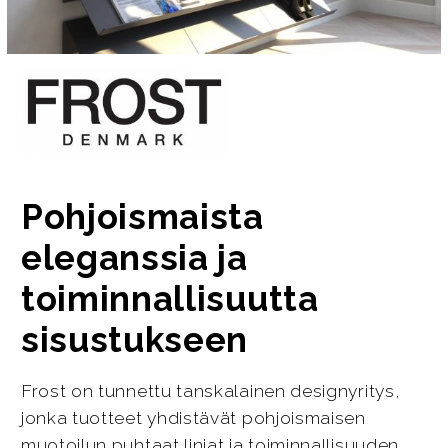
Pohjoismaista
eleganssia ja
toiminnallisuutta
sisustukseen
Frost on tunnettu tanskalainen designyritys,
jonka tuotteet yhdistävät pohjoismaisen
muotoilun puhtaat linjat ja toiminnallisuuden.