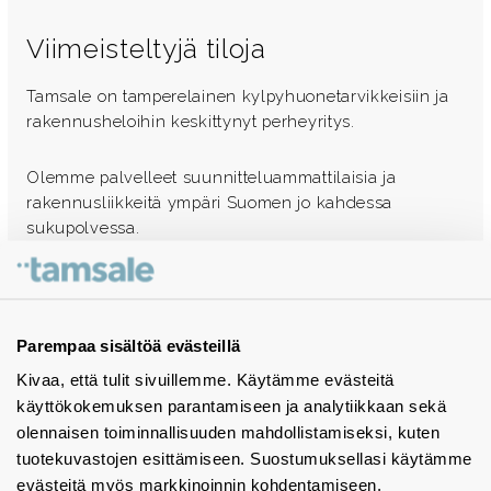
Viimeisteltyjä tiloja
Tamsale on tamperelainen kylpyhuonetarvikkeisiin ja
rakennusheloihin keskittynyt perheyritys.
Olemme palvelleet suunnitteluammattilaisia ja
rakennusliikkeitä ympäri Suomen jo kahdessa
sukupolvessa.
Ota yhteyttä - autamme mielellämme
Tuotekuvastot
Parempaa sisältöä evästeillä
Kivaa, että tulit sivuillemme. Käytämme evästeitä
Instagram
käyttökokemuksen parantamiseen ja analytiikkaan sekä
BIM-objektit
olennaisen toiminnallisuuden mahdollistamiseksi, kuten
tuotekuvastojen esittämiseen. Suostumuksellasi käytämme
Yhteystiedot
evästeitä myös markkinoinnin kohdentamiseen.