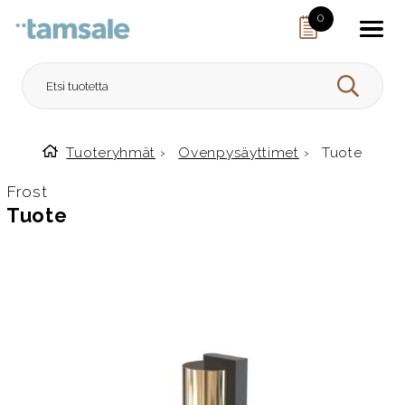
Skip to content
0
HAE
Tuoteryhmät
›
Ovenpysäyttimet
›
Tuote
Etusivulle
Frost
Tuote