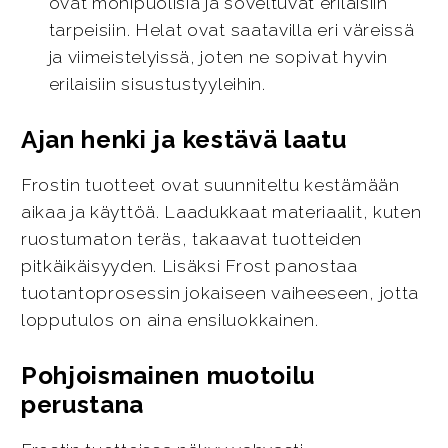
ovat monipuolisia ja soveltuvat erilaisiin
tarpeisiin. Helat ovat saatavilla eri väreissä
ja viimeistelyissä, joten ne sopivat hyvin
erilaisiin sisustustyyleihin.
Ajan henki ja kestävä laatu
Frostin tuotteet ovat suunniteltu kestämään
aikaa ja käyttöä. Laadukkaat materiaalit, kuten
ruostumaton teräs, takaavat tuotteiden
pitkäikäisyyden. Lisäksi Frost panostaa
tuotantoprosessin jokaiseen vaiheeseen, jotta
lopputulos on aina ensiluokkainen.
Pohjoismainen muotoilu
perustana