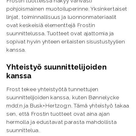
Frostin tuotteissa näkyy vahvasti
pohjoismainen muotoiluperinne. Yksinkertaiset
linjat, toiminnallisuus ja luonnonmateriaalit
ovat keskeisiä elementtejä Frostin
suunnittelussa. Tuotteet ovat ajattomia ja
sopivat hyvin yhteen erilaisten sisustustyylien
kanssa.
Yhteistyö suunnittelijoiden
kanssa
Frost tekee yhteistyötä tunnettujen
suunnittelijoiden kanssa, kuten Bønnelycke
mdd:n ja Busk+Hertzog:n. Tämä yhteistyö takaa
sen, että Frostin tuotteet ovat aina ajan
hermolla ja edustavat parasta mahdollista
suunnittelua.