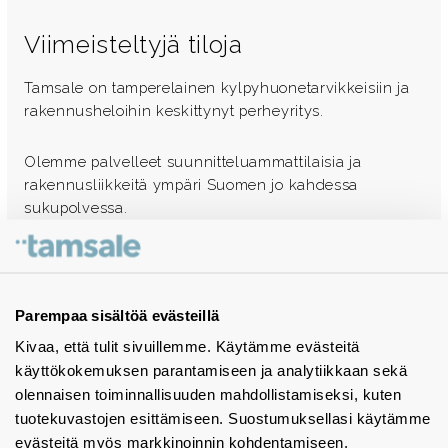
Viimeisteltyjä tiloja
Tamsale on tamperelainen kylpyhuonetarvikkeisiin ja
rakennusheloihin keskittynyt perheyritys.
Olemme palvelleet suunnitteluammattilaisia ja
rakennusliikkeitä ympäri Suomen jo kahdessa
sukupolvessa.
Ota yhteyttä - autamme mielellämme
Tuotekuvastot
Parempaa sisältöä evästeillä
Kivaa, että tulit sivuillemme. Käytämme evästeitä
Instagram
käyttökokemuksen parantamiseen ja analytiikkaan sekä
BIM-objektit
olennaisen toiminnallisuuden mahdollistamiseksi, kuten
tuotekuvastojen esittämiseen. Suostumuksellasi käytämme
Yhteystiedot
evästeitä myös markkinoinnin kohdentamiseen.