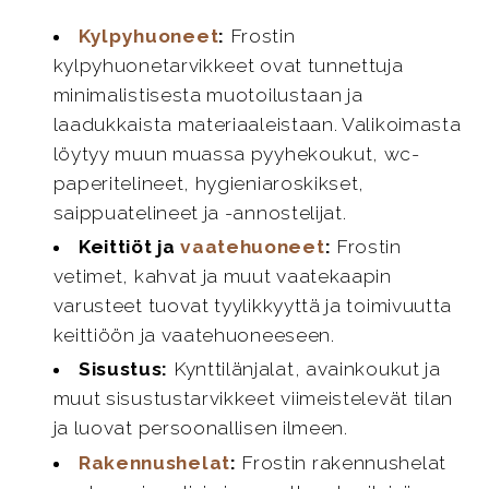
Kylpyhuoneet
:
Frostin
kylpyhuonetarvikkeet ovat tunnettuja
minimalistisesta muotoilustaan ja
laadukkaista materiaaleistaan. Valikoimasta
löytyy muun muassa pyyhekoukut, wc-
paperitelineet, hygieniaroskikset,
saippuatelineet ja -annostelijat.
Keittiöt ja
vaatehuoneet
:
Frostin
vetimet, kahvat ja muut vaatekaapin
varusteet tuovat tyylikkyyttä ja toimivuutta
keittiöön ja vaatehuoneeseen.
Sisustus:
Kynttilänjalat, avainkoukut ja
muut sisustustarvikkeet viimeistelevät tilan
ja luovat persoonallisen ilmeen.
Rakennushelat
:
Frostin rakennushelat