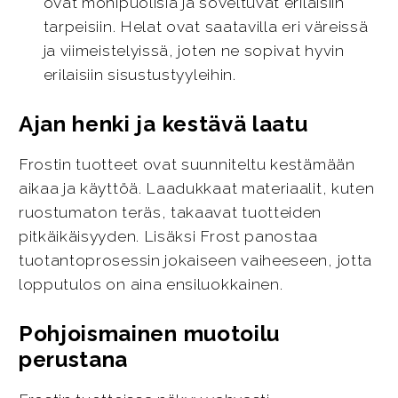
ovat monipuolisia ja soveltuvat erilaisiin
tarpeisiin. Helat ovat saatavilla eri väreissä
ja viimeistelyissä, joten ne sopivat hyvin
erilaisiin sisustustyyleihin.
Ajan henki ja kestävä laatu
Frostin tuotteet ovat suunniteltu kestämään
aikaa ja käyttöä. Laadukkaat materiaalit, kuten
ruostumaton teräs, takaavat tuotteiden
pitkäikäisyyden. Lisäksi Frost panostaa
tuotantoprosessin jokaiseen vaiheeseen, jotta
lopputulos on aina ensiluokkainen.
Pohjoismainen muotoilu
perustana