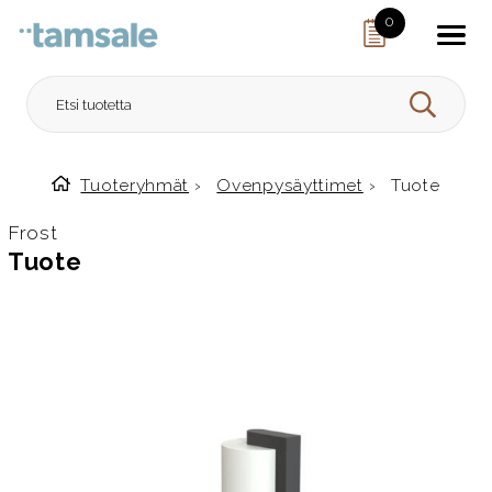
Skip to content
0
HAE
Tuoteryhmät
›
Ovenpysäyttimet
›
Tuote
Etusivulle
Frost
Tuote