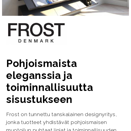
Pohjoismaista
eleganssia ja
toiminnallisuutta
sisustukseen
Frost on tunnettu tanskalainen designyritys,
jonka tuotteet yhdistävät pohjoismaisen
muotoilun puhtaat linjat ja toiminnallisuuden.