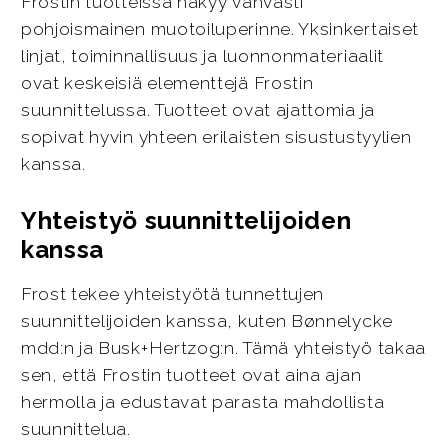
Frostin tuotteissa näkyy vahvasti
pohjoismainen muotoiluperinne. Yksinkertaiset
linjat, toiminnallisuus ja luonnonmateriaalit
ovat keskeisiä elementtejä Frostin
suunnittelussa. Tuotteet ovat ajattomia ja
sopivat hyvin yhteen erilaisten sisustustyylien
kanssa.
Yhteistyö suunnittelijoiden
kanssa
Frost tekee yhteistyötä tunnettujen
suunnittelijoiden kanssa, kuten Bønnelycke
mdd:n ja Busk+Hertzog:n. Tämä yhteistyö takaa
sen, että Frostin tuotteet ovat aina ajan
hermolla ja edustavat parasta mahdollista
suunnittelua.