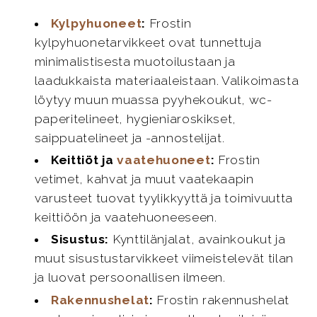
Kylpyhuoneet
:
Frostin
kylpyhuonetarvikkeet ovat tunnettuja
minimalistisesta muotoilustaan ja
laadukkaista materiaaleistaan. Valikoimasta
löytyy muun muassa pyyhekoukut, wc-
paperitelineet, hygieniaroskikset,
saippuatelineet ja -annostelijat.
Keittiöt ja
vaatehuoneet
:
Frostin
vetimet, kahvat ja muut vaatekaapin
varusteet tuovat tyylikkyyttä ja toimivuutta
keittiöön ja vaatehuoneeseen.
Sisustus:
Kynttilänjalat, avainkoukut ja
muut sisustustarvikkeet viimeistelevät tilan
ja luovat persoonallisen ilmeen.
Rakennushelat
:
Frostin rakennushelat