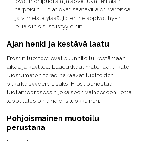
ovat monipuolisia ja soveltuvat erilaisiin
tarpeisiin. Helat ovat saatavilla eri väreissä
ja viimeistelyissä, joten ne sopivat hyvin
erilaisiin sisustustyyleihin.
Ajan henki ja kestävä laatu
Frostin tuotteet ovat suunniteltu kestämään
aikaa ja käyttöä. Laadukkaat materiaalit, kuten
ruostumaton teräs, takaavat tuotteiden
pitkäikäisyyden. Lisäksi Frost panostaa
tuotantoprosessin jokaiseen vaiheeseen, jotta
lopputulos on aina ensiluokkainen.
Pohjoismainen muotoilu
perustana