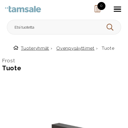
Skip to content
0
HAE
Tuoteryhmät
›
Ovenpysäyttimet
›
Tuote
Etusivulle
Frost
Tuote