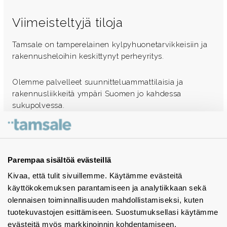
Viimeisteltyjä tiloja
Tamsale on tamperelainen kylpyhuonetarvikkeisiin ja
rakennusheloihin keskittynyt perheyritys.
Olemme palvelleet suunnitteluammattilaisia ja
rakennusliikkeitä ympäri Suomen jo kahdessa
sukupolvessa.
Ota yhteyttä - autamme mielellämme
Tuotekuvastot
Parempaa sisältöä evästeillä
Kivaa, että tulit sivuillemme. Käytämme evästeitä
Instagram
käyttökokemuksen parantamiseen ja analytiikkaan sekä
BIM-objektit
olennaisen toiminnallisuuden mahdollistamiseksi, kuten
tuotekuvastojen esittämiseen. Suostumuksellasi käytämme
Yhteystiedot
evästeitä myös markkinoinnin kohdentamiseen.