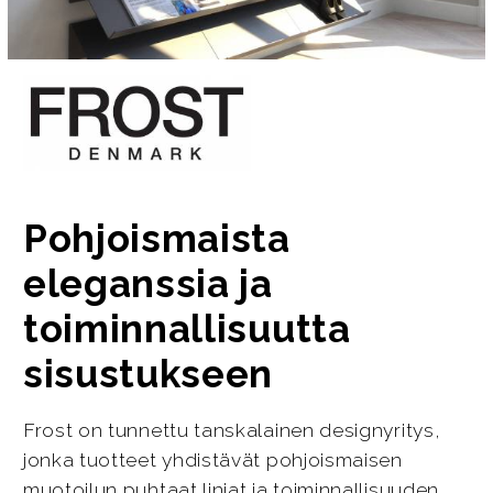
Pohjoismaista
eleganssia ja
toiminnallisuutta
sisustukseen
Frost on tunnettu tanskalainen designyritys,
jonka tuotteet yhdistävät pohjoismaisen
muotoilun puhtaat linjat ja toiminnallisuuden.