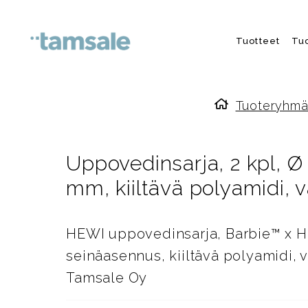
Skip to content
Tuotteet
Tu
Tuoteryhmä
Etusivulle
Uppovedinsarja, 2 kpl, 
mm, kiiltävä polyamidi,
HEWI uppovedinsarja, Barbie™ x H
seinäasennus, kiiltävä polyamidi, 
Tamsale Oy