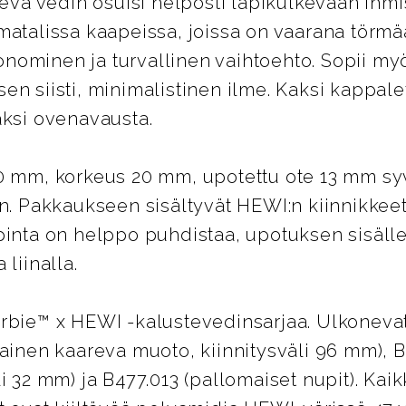
oneva vedin osuisi helposti läpikulkevaan ihm
matalissa kaapeissa, joissa on vaarana törm
ominen ja turvallinen vaihtoehto. Sopii myös
en siisti, minimalistinen ilme. Kaksi kappal
aksi ovenavausta.
0 mm, korkeus 20 mm, upotettu ote 13 mm syv
in. Pakkaukseen sisältyvät HEWI:n kiinnikkeet 
pinta on helppo puhdistaa, upotuksen sisälle
 liinalla.
rbie™ x HEWI -kalustevedinsarjaa. Ulkonevat
vainen kaareva muoto, kiinnitysväli 96 mm), 
li 32 mm) ja B477.013 (pallomaiset nupit). Ka