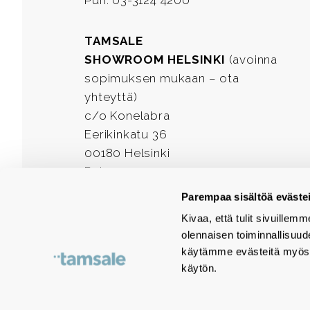
Puh. 03-3124 4200
TAMSALE
SHOWROOM HELSINKI
(avoinna
sopimuksen mukaan – ota
yhteyttä)
c/o Konelabra
Eerikinkatu 36
00180 Helsinki
Puh. 03-3124 4200
Parempaa sisältöä evästei
Facebook
LinkedIn
Instagram
Kivaa, että tulit sivuill
olennaisen toiminnallisuu
käytämme evästeitä myös 
käytön.