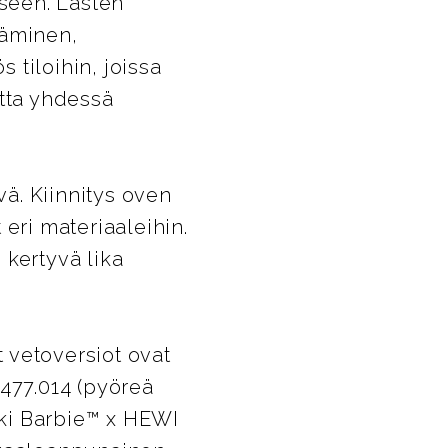
iseen. Lasten
ääminen,
 tiloihin, joissa
etta yhdessä
ä. Kiinnitys oven
eri materiaaleihin.
 kertyvä lika
 vetoversiot ovat
B477.014 (pyöreä
ikki Barbie™ x HEWI