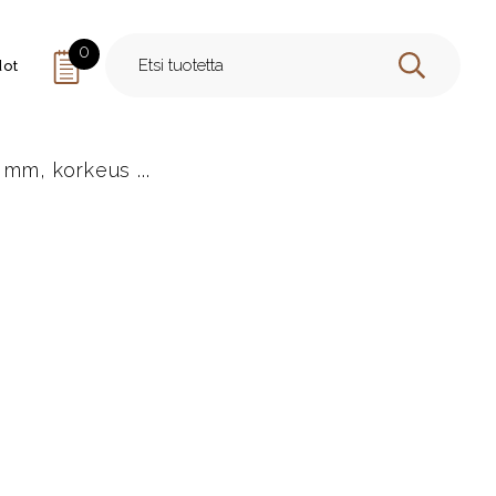
0
dot
HAE
 mm, korkeus ...