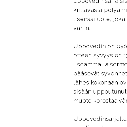
uppovedinsarja sis
kiiltävästä polyam
lisenssituote, jok
väriin.
Uppovedin on pyör
otteen syvyys on 
useammalla sormel
pääsevät syvennett
lähes kokonaan ove
sisään uppoutunut
muoto korostaa väri
Uppovedinsarjalla 