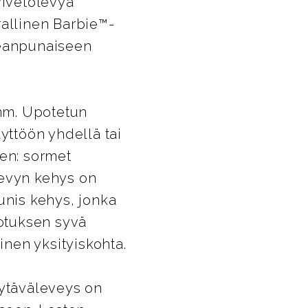
vivetolevyä
rallinen Barbie™-
leanpunaiseen
mm. Upotetun
ttöön yhdellä tai
en: sormet
Levyn kehys on
unis kehys, jonka
otuksen syvä
inen yksityiskohta.
äytäväleveys on