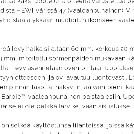
ältää kaksi upotetulla otteella varustettua o
idista HEWI-värissä 47 (vaaleanpunainen). Vi
a yhdistää älykkään muotoilun ikoniseen vaa
eä levy halkaisijaltaan 60 mm, korkeus 20 
13 mm, mitoitettu sormenpäiden mukavaan käy
la. Levy asennetaan oven pintaan upotukse
yyn otteeseen, ja ovi avautuu luontevasti. 
n pinnan tasolla, näkyviin jää vain pieni, ka
 Barbie™-vaaleanpunainen paistaa esiin. Up
ä: se ei ole pelkkä tarvike, vaan sisustuksell
on selkeä käyttöetunsa tilanteissa, joissa k