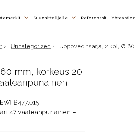
otemerkit
Suunnittelijalle
Referenssit
Yhteystie
t
›
Uncategorized
›
Uppovedinsarja, 2 kpl, Ø 60
Ø 60 mm, korkeus 20
 vaaleanpunainen
EWI B477.015,
väri 47 vaaleanpunainen –