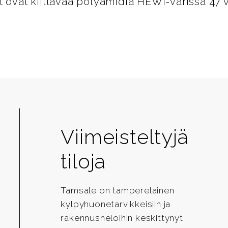
t ovat kiiltävää polyamidia HEWI-värissä 47
Viimeisteltyjä
tiloja
Tamsale on tamperelainen
kylpyhuonetarvikkeisiin ja
rakennusheloihin keskittynyt