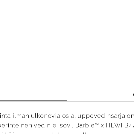
inta ilman ulkonevia osia, uppovedinsarja on
a perinteinen vedin ei sovi. Barbie™ x HEWI B4