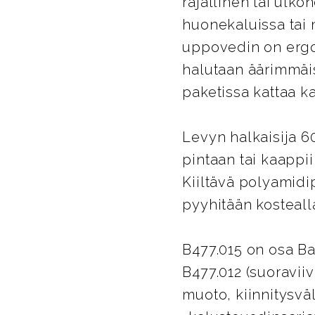
rajallinen tai ulk
huonekaluissa tai 
uppovedin on ergon
halutaan äärimmäis
paketissa kattaa k
Levyn halkaisija 6
pintaan tai kaappi
Kiiltävä polyamidi
pyyhitään kostealla
B477.015 on osa Ba
B477.012 (suoravii
muoto, kiinnitysvä