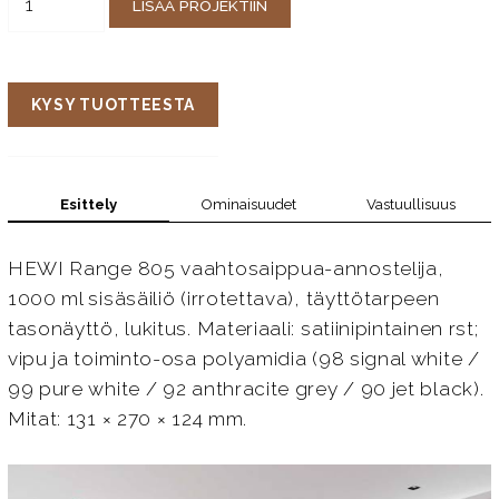
LISÄÄ PROJEKTIIN
KYSY TUOTTEESTA
Esittely
Ominaisuudet
Vastuullisuus
HEWI Range 805 vaahtosaippua-annostelija,
1000 ml sisäsäiliö (irrotettava), täyttötarpeen
tasonäyttö, lukitus. Materiaali: satiinipintainen rst;
vipu ja toiminto-osa polyamidia (98 signal white /
99 pure white / 92 anthracite grey / 90 jet black).
Mitat: 131 × 270 × 124 mm.