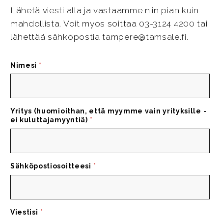
Lähetä viesti alla ja vastaamme niin pian kuin
mahdollista. Voit myös soittaa 03-3124 4200 tai
lähettää sähköpostia tampere@tamsale.fi.
Nimesi
*
Yritys (huomioithan, että myymme vain yrityksille -
ei kuluttajamyyntiä)
*
Sähköpostiosoitteesi
*
Viestisi
*