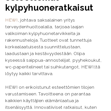
kylpyhuoneratkaisut
HEWI
, johtava saksalainen yritys
terveydenhuoltoalalla, tarjoaa laajan
valikoiman kylpyhuonetarvikkeita ja
rakennusheloja. Tuotteet ovat tunnettuja
korkealaatuisesta suunnittelustaan,
laadustaan ja kestävyydestään. Olipa
kyseessä saippua-annostelijat, pyyhekoukut,
wc-paperitelineet tai suihkutangot, HEWI:ltä
löytyy kaikki tarvittava.
HEWI on erikoistunut esteettömien tilojen
varustamiseen. Tavoitteena on parantaa
kaikkien käyttäjien elämänlaatua ja
itsenäisyyttä. Innovatiiviset ratkaisut, kuten