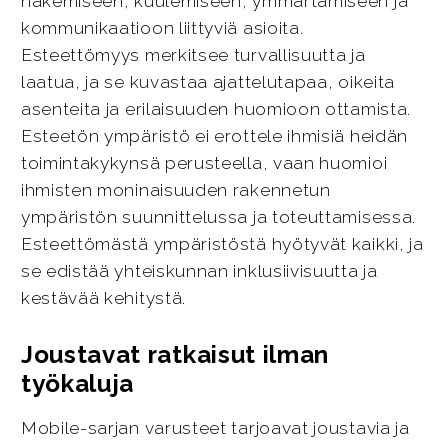
näkemiseen, kuulemiseen, ymmärtämiseen ja
kommunikaatioon liittyviä asioita.
Esteettömyys merkitsee turvallisuutta ja
laatua, ja se kuvastaa ajattelutapaa, oikeita
asenteita ja erilaisuuden huomioon ottamista.
Esteetön ympäristö ei erottele ihmisiä heidän
toimintakykynsä perusteella, vaan huomioi
ihmisten moninaisuuden rakennetun
ympäristön suunnittelussa ja toteuttamisessa.
Esteettömästä ympäristöstä hyötyvät kaikki, ja
se edistää yhteiskunnan inklusiivisuutta ja
kestävää kehitystä.
Joustavat ratkaisut ilman
työkaluja
Mobile-sarjan varusteet tarjoavat joustavia ja