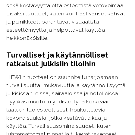
sekä kestävyyttä että esteettistä vetovoimaa.
Lisäksi tuotteet, kuten kontrastiväriset kahvat
ja painikkeet, parantavat visuaalista
esteettömyyttä ja helpottavat käyttöä
heikkonäköisille.
Turvalliset ja käytännölliset
ratkaisut julkisiin tiloihin
HEWI:n tuotteet on suunniteltu tarjoamaan
turvallisuutta, mukavuutta ja käytännöllisyyttä
julkisissa tiloissa, sairaaloissa ja hotelleissa.
Tyylikäs muotoilu yhdistettynä korkeaan
laatuun luo esteettisesti houkuttelevia
kokonaisuuksia, jotka kestävät aikaa ja
käyttöä. Turvallisuusominaisuudet, kuten
luistamattomat pinnat ja tukevat rakenteet,