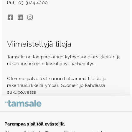
Puh. 03-3124 4200
Facebook
LinkedIn
Instagram
Viimeisteltyjä tiloja
Tamsale on tamperelainen kylpyhuonetarvikkeisiin ja
rakennusheloihin keskittynyt perheyritys.
Olemme palvelleet suunnitteluammattilaisia ja
rakennusliikkeitä ympäri Suomen jo kahdessa
sukupolvessa.
Ota yhteyttä - autamme mielellämme
Tuotekuvastot
Parempaa sisältöä evästeillä