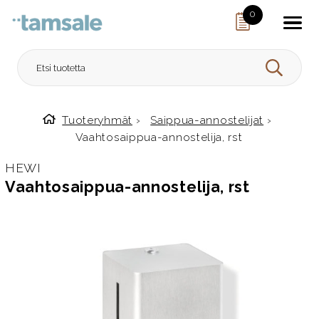
Skip to content
0
HAE
Tuoteryhmät
›
Saippua-annostelijat
›
Etusivulle
Vaahtosaippua-annostelija, rst
HEWI
Vaahtosaippua-annostelija, rst