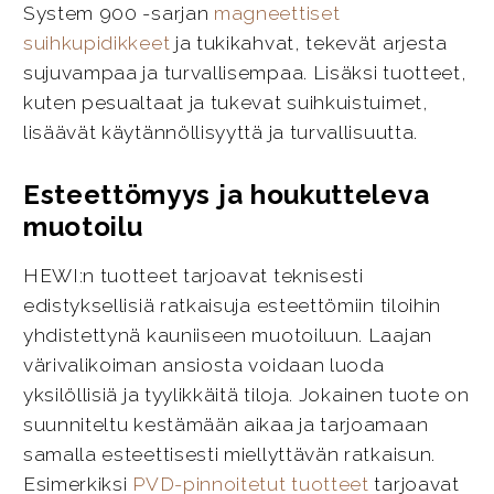
System 900 -sarjan
magneettiset
suihkupidikkeet
ja tukikahvat, tekevät arjesta
sujuvampaa ja turvallisempaa. Lisäksi tuotteet,
kuten pesualtaat ja tukevat suihkuistuimet,
lisäävät käytännöllisyyttä ja turvallisuutta.
Esteettömyys ja houkutteleva
muotoilu
HEWI:n tuotteet tarjoavat teknisesti
edistyksellisiä ratkaisuja esteettömiin tiloihin
yhdistettynä kauniiseen muotoiluun. Laajan
värivalikoiman ansiosta voidaan luoda
yksilöllisiä ja tyylikkäitä tiloja. Jokainen tuote on
suunniteltu kestämään aikaa ja tarjoamaan
samalla esteettisesti miellyttävän ratkaisun.
Esimerkiksi
PVD-pinnoitetut tuotteet
tarjoavat