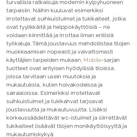
turvallisia ratkaisuja modernin kylpyhuoneen
tarpeisiin. Näihin kuuluvat esimerkiksi
irrotettavat suihkuistuimet ja tukikaiteet, jotka
ovat tyylikkäitä ja helppokäyttöisiä – ne
voidaan kiinnittää ja irrottaa ilman erillisiä
työkaluja. Tämä joustavuus mahdollistaa tilojen
muokkaamisen nopeasti ja vaivattomasti
käyttäjien tarpeiden mukaan.
Mobile
-sarjan
tuotteet ovat erityisen hyödyllisiä tiloissa,
joissa tarvitaan usein muutoksia ja
mukautuksia, kuten hoivakodeissa ja
sairaaloissa. Esimerkiksi irrotettavat
suihkuistuimet ja tukikahvat tarjoavat
joustavuutta ja mukautuvuutta. Lisäksi
korkeussäädettävät wc-istuimet ja siirrettävät
tukikaiteet lisäävät tilojen monikäyttöisyyttä ja
mukautumiskykyä.