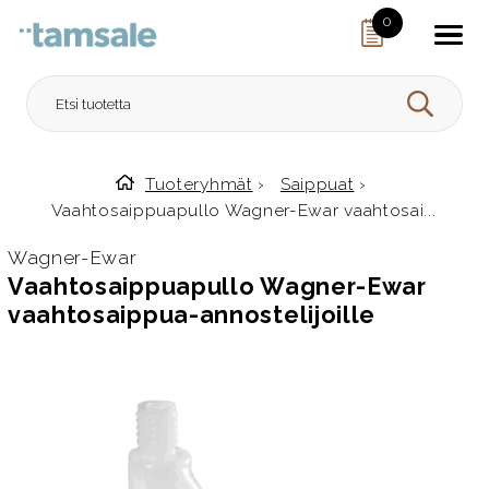
Skip to content
0
HAE
Tuoteryhmät
›
Saippuat
›
Etusivulle
Vaahtosaippuapullo Wagner-Ewar vaahtosai...
Wagner-Ewar
Vaahtosaippuapullo Wagner-Ewar
vaahtosaippua-annostelijoille