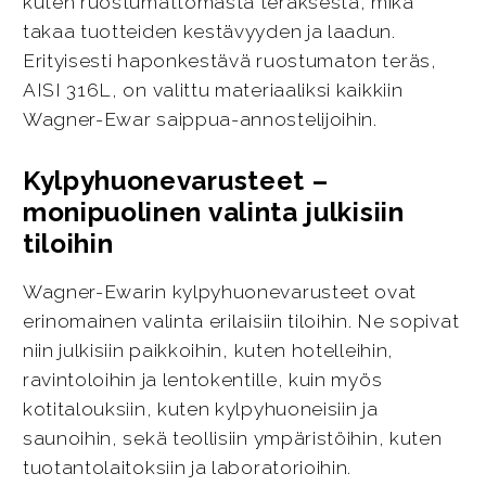
kuten ruostumattomasta teräksestä, mikä
takaa tuotteiden kestävyyden ja laadun.
Erityisesti haponkestävä ruostumaton teräs,
AISI 316L, on valittu materiaaliksi kaikkiin
Wagner-Ewar saippua-annostelijoihin.
Kylpyhuonevarusteet –
monipuolinen valinta julkisiin
tiloihin
Wagner-Ewarin kylpyhuonevarusteet ovat
erinomainen valinta erilaisiin tiloihin. Ne sopivat
niin julkisiin paikkoihin, kuten hotelleihin,
ravintoloihin ja lentokentille, kuin myös
kotitalouksiin, kuten kylpyhuoneisiin ja
saunoihin, sekä teollisiin ympäristöihin, kuten
tuotantolaitoksiin ja laboratorioihin.