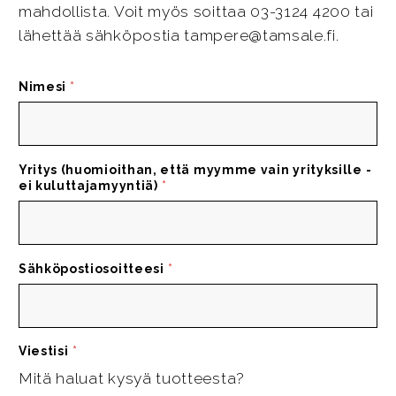
mahdollista. Voit myös soittaa 03-3124 4200 tai
lähettää sähköpostia tampere@tamsale.fi.
Nimesi
*
Yritys (huomioithan, että myymme vain yrityksille -
ei kuluttajamyyntiä)
*
Sähköpostiosoitteesi
*
Viestisi
*
Mitä haluat kysyä tuotteesta?