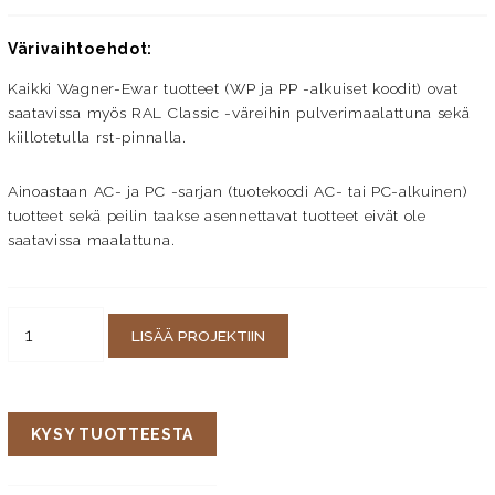
Värivaihtoehdot:
Kaikki Wagner-Ewar tuotteet (WP ja PP -alkuiset koodit) ovat
saatavissa myös RAL Classic -väreihin pulverimaalattuna sekä
kiillotetulla rst-pinnalla.
Ainoastaan AC- ja PC -sarjan (tuotekoodi AC- tai PC-alkuinen)
tuotteet sekä peilin taakse asennettavat tuotteet eivät ole
saatavissa maalattuna.
LISÄÄ PROJEKTIIN
KYSY TUOTTEESTA