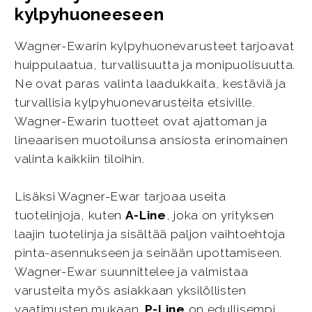
kylpyhuoneeseen
Wagner-Ewarin kylpyhuonevarusteet tarjoavat
huippulaatua, turvallisuutta ja monipuolisuutta.
Ne ovat paras valinta laadukkaita, kestäviä ja
turvallisia kylpyhuonevarusteita etsiville.
Wagner-Ewarin tuotteet ovat ajattoman ja
lineaarisen muotoilunsa ansiosta erinomainen
valinta kaikkiin tiloihin.
Lisäksi Wagner-Ewar tarjoaa useita
tuotelinjoja, kuten
A-Line
, joka on yrityksen
laajin tuotelinja ja sisältää paljon vaihtoehtoja
pinta-asennukseen ja seinään upottamiseen.
Wagner-Ewar suunnittelee ja valmistaa
varusteita myös asiakkaan yksilöllisten
vaatimusten mukaan.
P-Line
on edullisempi