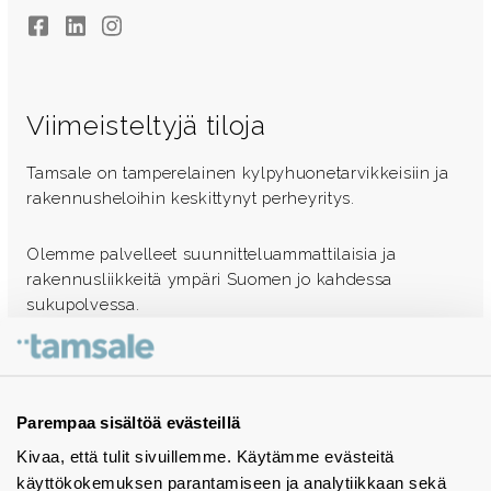
Facebook
LinkedIn
Instagram
Viimeisteltyjä tiloja
Tamsale on tamperelainen kylpyhuonetarvikkeisiin ja
rakennusheloihin keskittynyt perheyritys.
Olemme palvelleet suunnitteluammattilaisia ja
rakennusliikkeitä ympäri Suomen jo kahdessa
sukupolvessa.
Ota yhteyttä - autamme mielellämme
Tuotekuvastot
Parempaa sisältöä evästeillä
Kivaa, että tulit sivuillemme. Käytämme evästeitä
Instagram
käyttökokemuksen parantamiseen ja analytiikkaan sekä