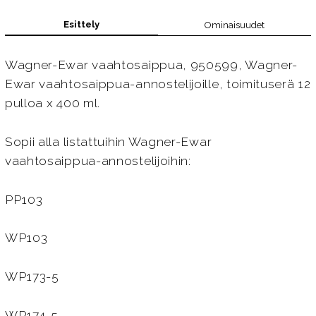
Esittely
Ominaisuudet
Wagner-Ewar vaahtosaippua, 950599, Wagner-
Ewar vaahtosaippua-annostelijoille, toimituserä 12
pulloa x 400 ml.
Sopii alla listattuihin Wagner-Ewar
vaahtosaippua-annostelijoihin:
PP103
WP103
WP173-5
WP174-5