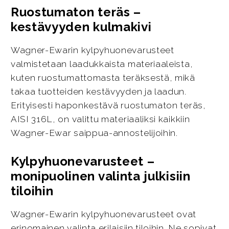
Ruostumaton teräs –
kestävyyden kulmakivi
Wagner-Ewarin kylpyhuonevarusteet
valmistetaan laadukkaista materiaaleista,
kuten ruostumattomasta teräksestä, mikä
takaa tuotteiden kestävyyden ja laadun.
Erityisesti haponkestävä ruostumaton teräs,
AISI 316L, on valittu materiaaliksi kaikkiin
Wagner-Ewar saippua-annostelijoihin.
Kylpyhuonevarusteet –
monipuolinen valinta julkisiin
tiloihin
Wagner-Ewarin kylpyhuonevarusteet ovat
erinomainen valinta erilaisiin tiloihin. Ne sopivat