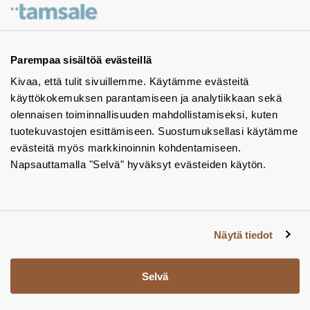
Ota yhteyttä - autamme mielellämme
Tuotekuvastot
Parempaa sisältöä evästeillä
Kivaa, että tulit sivuillemme. Käytämme evästeitä
Instagram
käyttökokemuksen parantamiseen ja analytiikkaan sekä
BIM-objektit
olennaisen toiminnallisuuden mahdollistamiseksi, kuten
tuotekuvastojen esittämiseen. Suostumuksellasi käytämme
Yhteystiedot
evästeitä myös markkinoinnin kohdentamiseen.
Napsauttamalla "Selvä" hyväksyt evästeiden käytön.
Tiedotteet
Tietosuojaseloste
Tietoa evästeistä
Näytä tiedot
Evästeasetukset
Selvä