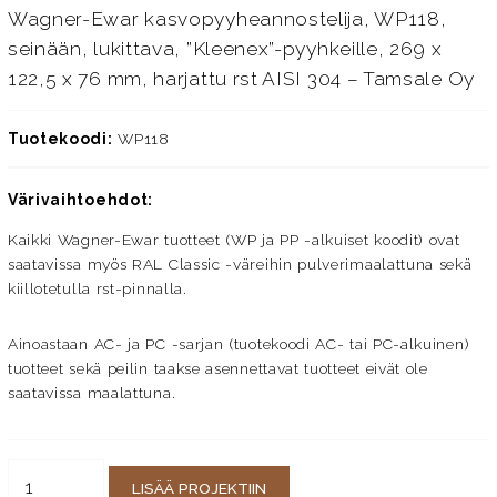
Wagner-Ewar kasvopyyheannostelija, WP118,
seinään, lukittava, ”Kleenex”-pyyhkeille, 269 x
122,5 x 76 mm, harjattu rst AISI 304 – Tamsale Oy
Tuotekoodi:
WP118
Värivaihtoehdot:
Kaikki Wagner-Ewar tuotteet (WP ja PP -alkuiset koodit) ovat
saatavissa myös RAL Classic -väreihin pulverimaalattuna sekä
kiillotetulla rst-pinnalla.
Ainoastaan AC- ja PC -sarjan (tuotekoodi AC- tai PC-alkuinen)
tuotteet sekä peilin taakse asennettavat tuotteet eivät ole
saatavissa maalattuna.
LISÄÄ PROJEKTIIN