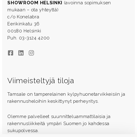
SHOWROOM HELSINKI
(avoinna sopimuksen
mukaan – ota yhteyttä)
c/o Konelabra
Eerikinkatu 36
00180 Helsinki
Puh. 03-3124 4200
Facebook
LinkedIn
Instagram
Viimeisteltyjä tiloja
Tamsale on tamperelainen kylpyhuonetarvikkeisiin ja
rakennusheloihin keskittynyt perheyritys.
Olemme palvelleet suunnitteluammattilaisia ja
rakennusliikkeitä ympäri Suomen jo kahdessa
sukupolvessa.