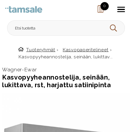
Skip to content
0
HAE
Tuoteryhmät
›
Kasvopaperitelineet
›
Etusivulle
Kasvopyyheannostelija, seinään, lukittav...
Wagner-Ewar
Kasvopyyheannostelija, seinään,
lukittava, rst, harjattu satiinipinta