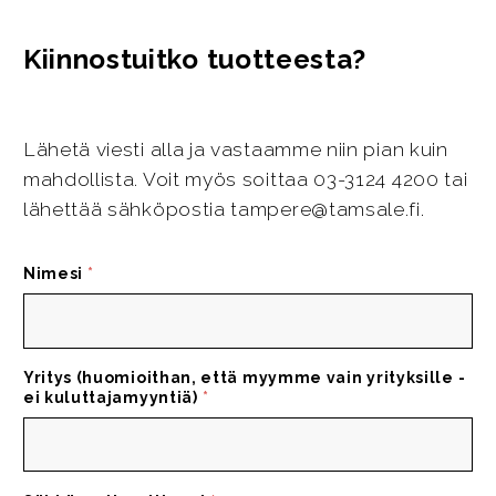
Kiinnostuitko tuotteesta?
Lähetä viesti alla ja vastaamme niin pian kuin
mahdollista. Voit myös soittaa 03-3124 4200 tai
lähettää sähköpostia tampere@tamsale.fi.
Nimesi
*
Yritys (huomioithan, että myymme vain yrityksille -
ei kuluttajamyyntiä)
*