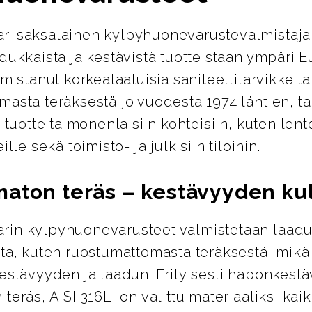
, saksalainen kylpyhuonevarustevalmistaja
dukkaista ja kestävistä tuotteistaan ympäri 
lmistanut korkealaatuisia saniteettitarvikkeita
asta teräksestä jo vuodesta 1974 lähtien, ta
a tuotteita monenlaisiin kohteisiin, kuten lent
ille sekä toimisto- ja julkisiin tiloihin.
aton teräs – kestävyyden ku
in kylpyhuonevarusteet valmistetaan laadu
sta, kuten ruostumattomasta teräksestä, mikä
estävyyden ja laadun. Erityisesti haponkestä
teräs, AISI 316L, on valittu materiaaliksi kaik