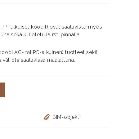
PP -alkuiset koodit) ovat saatavissa myös
na sekä kiillotetulla rst-pinnalla.
koodi AC- tai PC-alkuinen) tuotteet sekä
eivät ole saatavissa maalattuna.
BIM-objekti