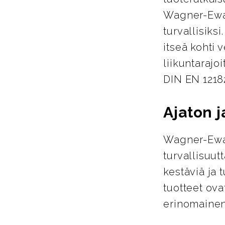
Wagner-Ewari
turvallisiks
itseä kohti 
liikuntarajo
DIN EN 1218
Ajaton 
Wagner-Ewar
turvallisuut
kestäviä ja 
tuotteet ova
erinomainen 