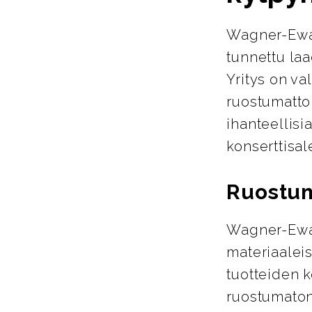
Wagner-Ewar
tunnettu laa
Yritys on va
ruostumattom
ihanteellisi
konserttisale
Ruostum
Wagner-Ewar
materiaalei
tuotteiden k
ruostumaton 