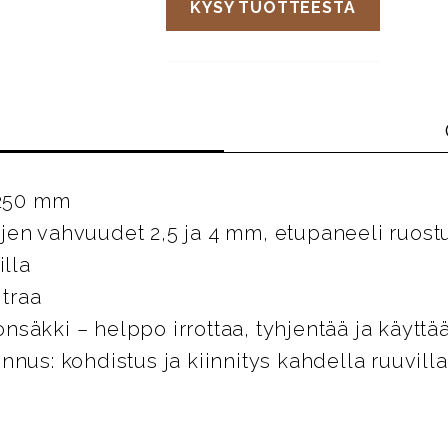
KYSY TUOTTEESTA
 250 mm
jen vahvuudet 2,5 ja 4 mm, etupaneeli ruost
illa
itraa
säkki – helppo irrottaa, tyhjentää ja käytt
nnus: kohdistus ja kiinnitys kahdella ruuvilla