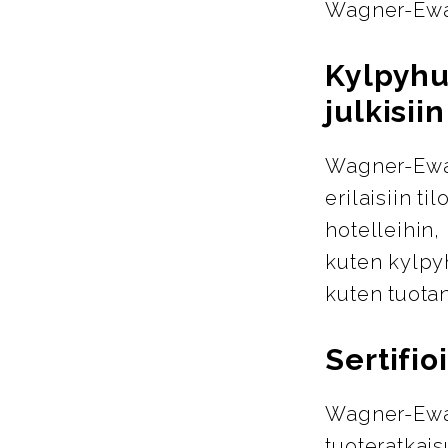
Wagner-Ewar
Kylpyhu
julkisiin
Wagner-Ewar
erilaisiin ti
hotelleihin,
kuten kylpyh
kuten tuotan
Sertifio
Wagner-Ewar
tuoteratkais