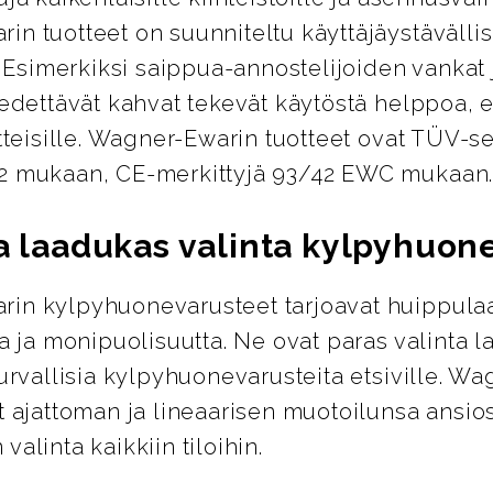
n tuotteet on suunniteltu käyttäjäystävällisi
i. Esimerkiksi saippua-annostelijoiden vankat 
vedettävät kahvat tekevät käytöstä helppoa, er
itteisille. Wagner-Ewarin tuotteet ovat TÜV-ser
2 mukaan, CE-merkittyjä 93/42 EWC mukaan
ja laadukas valinta kylpyhuo
in kylpyhuonevarusteet tarjoavat huippula
ta ja monipuolisuutta. Ne ovat paras valinta l
turvallisia kylpyhuonevarusteita etsiville. W
t ajattoman ja lineaarisen muotoilunsa ansio
valinta kaikkiin tiloihin.