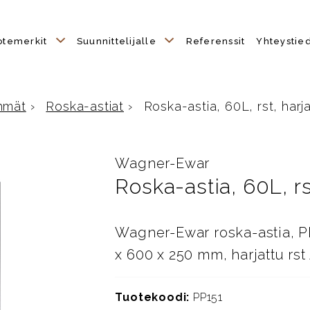
otemerkit
Suunnittelijalle
Referenssit
Yhteystie
hmät
›
Roska-astiat
›
Roska-astia, 60L, rst, harjat
Wagner-Ewar
Roska-astia, 60L, rst
Wagner-Ewar roska-astia, PP1
x 600 x 250 mm, harjattu rst
Tuotekoodi:
PP151