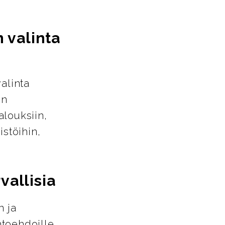
 valinta
alinta
en
alouksiin,
istöihin,
rvallisia
n ja
htoehdoille.