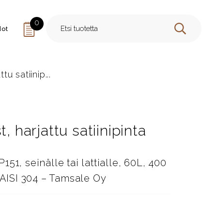
0
dot
HAE
tu satiinip...
, harjattu satiinipinta
51, seinälle tai lattialle, 60L, 400
 AISI 304 – Tamsale Oy