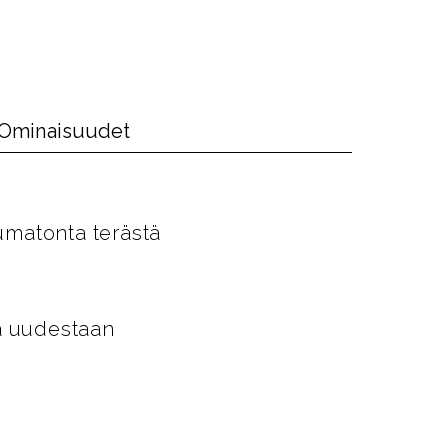
Ominaisuudet
umatonta terästä
ää uudestaan