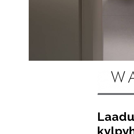
Laadu
kylpy