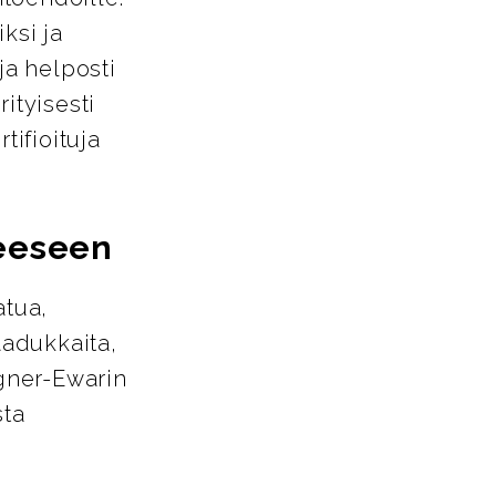
ksi ja
ja helposti
ityisesti
tifioituja
.
neeseen
atua,
aadukkaita,
agner-Ewarin
sta