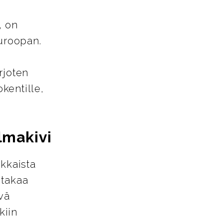
, on
Euroopan.
rjoten
okentille,
lmakivi
kkaista
 takaa
vä
kiin