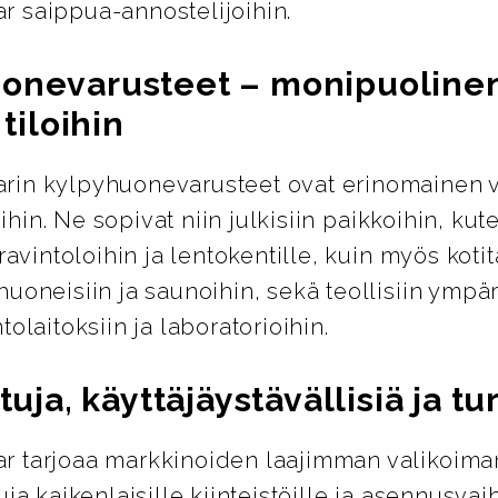
 saippua-annostelijoihin.
onevarusteet – monipuolinen
 tiloihin
in kylpyhuonevarusteet ovat erinomainen v
loihin. Ne sopivat niin julkisiin paikkoihin, kut
 ravintoloihin ja lentokentille, kuin myös kotit
uoneisiin ja saunoihin, sekä teollisiin ympär
tolaitoksiin ja laboratorioihin.
ituja, käyttäjäystävällisiä ja tu
 tarjoaa markkinoiden laajimman valikoima
uja kaikenlaisille kiinteistöille ja asennusvai