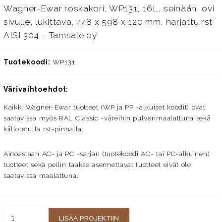
Wagner-Ewar roskakori, WP131, 16L, seinään, ovi
sivulle, lukittava, 448 x 598 x 120 mm, harjattu rst
AISI 304 – Tamsale oy
Tuotekoodi:
WP131
Värivaihtoehdot:
Kaikki Wagner-Ewar tuotteet (WP ja PP -alkuiset koodit) ovat
saatavissa myös RAL Classic -väreihin pulverimaalattuna sekä
kiillotetulla rst-pinnalla.
Ainoastaan AC- ja PC -sarjan (tuotekoodi AC- tai PC-alkuinen)
tuotteet sekä peilin taakse asennettavat tuotteet eivät ole
saatavissa maalattuna.
LISÄÄ PROJEKTIIN