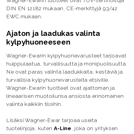
Wagner-Ewarin tuotteet ovat TÜV-sertifioituja
DIN EN 12182 mukaan, CE-merkittyjä 93/42
EWC mukaan.
Ajaton ja laadukas valinta
kylpyhuoneeseen
Wagner-Ewarin kylpyhuonevarusteet tarjoavat
huippulaatua, turvallisuutta ja monipuolisuutta.
Ne ovat paras valinta laadukkaita, kestäviä ja
turvallisia kylpyhuonevarusteita etsiville.
Wagner-Ewarin tuotteet ovat ajattoman ja
lineaarisen muotoilunsa ansiosta erinomainen
valinta kaikkiin tiloihin.
Lisäksi Wagner-Ewar tarjoaa useita
tuotelinjoja, kuten
A-Line
, joka on yrityksen