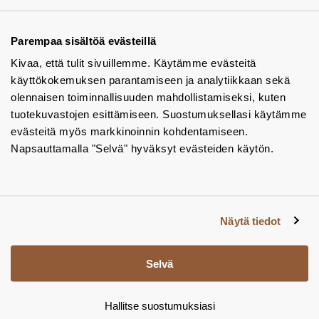
Ota yhteyttä - autamme mielellämme
Tuotekuvastot
Parempaa sisältöä evästeillä
Kivaa, että tulit sivuillemme. Käytämme evästeitä
Instagram
käyttökokemuksen parantamiseen ja analytiikkaan sekä
BIM-objektit
olennaisen toiminnallisuuden mahdollistamiseksi, kuten
tuotekuvastojen esittämiseen. Suostumuksellasi käytämme
Yhteystiedot
evästeitä myös markkinoinnin kohdentamiseen.
Napsauttamalla "Selvä" hyväksyt evästeiden käytön.
Tiedotteet
Tietosuojaseloste
Tietoa evästeistä
Näytä tiedot
Evästeasetukset
Selvä
Hallitse suostumuksiasi
© Tamsale 2026