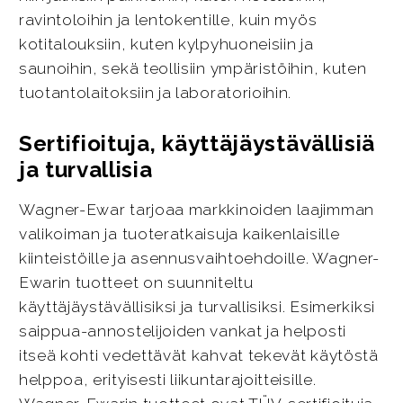
ravintoloihin ja lentokentille, kuin myös
kotitalouksiin, kuten kylpyhuoneisiin ja
saunoihin, sekä teollisiin ympäristöihin, kuten
tuotantolaitoksiin ja laboratorioihin.
Sertifioituja, käyttäjäystävällisiä
ja turvallisia
Wagner-Ewar tarjoaa markkinoiden laajimman
valikoiman ja tuoteratkaisuja kaikenlaisille
kiinteistöille ja asennusvaihtoehdoille. Wagner-
Ewarin tuotteet on suunniteltu
käyttäjäystävällisiksi ja turvallisiksi. Esimerkiksi
saippua-annostelijoiden vankat ja helposti
itseä kohti vedettävät kahvat tekevät käytöstä
helppoa, erityisesti liikuntarajoitteisille.