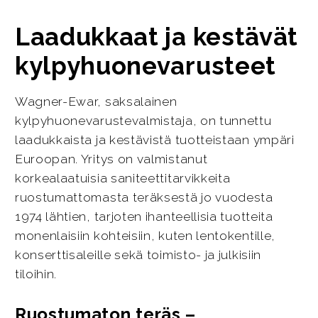
Laadukkaat ja kestävät
kylpyhuonevarusteet
Wagner-Ewar, saksalainen
kylpyhuonevarustevalmistaja, on tunnettu
laadukkaista ja kestävistä tuotteistaan ympäri
Euroopan. Yritys on valmistanut
korkealaatuisia saniteettitarvikkeita
ruostumattomasta teräksestä jo vuodesta
1974 lähtien, tarjoten ihanteellisia tuotteita
monenlaisiin kohteisiin, kuten lentokentille,
konserttisaleille sekä toimisto- ja julkisiin
tiloihin.
Ruostumaton teräs –