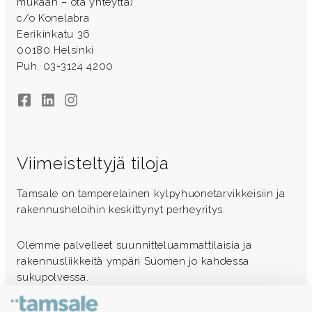
mukaan – ota yhteyttä)
c/o Konelabra
Eerikinkatu 36
00180 Helsinki
Puh. 03-3124 4200
Facebook
LinkedIn
Instagram
Viimeisteltyjä tiloja
Tamsale on tamperelainen kylpyhuonetarvikkeisiin ja
rakennusheloihin keskittynyt perheyritys.
Olemme palvelleet suunnitteluammattilaisia ja
rakennusliikkeitä ympäri Suomen jo kahdessa
sukupolvessa.