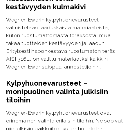
kestävyyden kulmakivi
Wagner-Ewarin kylpyhuonevarusteet
valmistetaan laadukkaista materiaaleista,
kuten ruostumattomasta teräksestä, mikä
takaa tuotteiden kestävyyden ja laadun.
Erityisesti haponkestävä ruostumaton teräs,
AISI 316L, on valittu materiaaliksi kaikkiin
Wagner-Ewar saippua-annostelijoihin.
Kylpyhuonevarusteet –
monipuolinen valinta julkisiin
tiloihin
Wagner-Ewarin kylpyhuonevarusteet ovat
erinomainen valinta erilaisiin tiloihin. Ne sopivat
niin julkisiin paikkoihin, kuten hotelleihin,