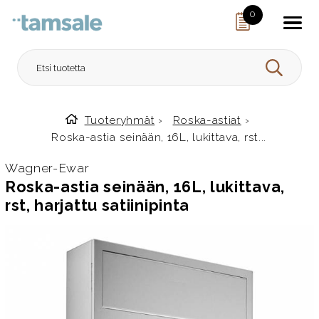
Skip to content
0
HAE
Tuoteryhmät
›
Roska-astiat
›
Etusivulle
Roska-astia seinään, 16L, lukittava, rst...
Wagner-Ewar
Roska-astia seinään, 16L, lukittava,
rst, harjattu satiinipinta