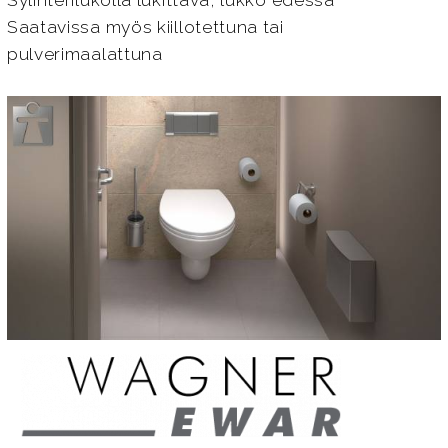
Sylinterilukolla lukittava, lukko edessä
Saatavissa myös kiillotettuna tai
pulverimaalattuna