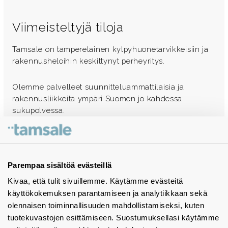
Viimeisteltyjä tiloja
Tamsale on tamperelainen kylpyhuonetarvikkeisiin ja
rakennusheloihin keskittynyt perheyritys.
Olemme palvelleet suunnitteluammattilaisia ja
rakennusliikkeitä ympäri Suomen jo kahdessa
sukupolvessa.
Ota yhteyttä - autamme mielellämme
Tuotekuvastot
Parempaa sisältöä evästeillä
Kivaa, että tulit sivuillemme. Käytämme evästeitä
Instagram
käyttökokemuksen parantamiseen ja analytiikkaan sekä
BIM-objektit
olennaisen toiminnallisuuden mahdollistamiseksi, kuten
tuotekuvastojen esittämiseen. Suostumuksellasi käytämme
Yhteystiedot