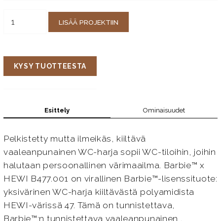
LISÄÄ PROJEKTIIN
KYSY TUOTTEESTA
Esittely
Ominaisuudet
Pelkistetty mutta ilmeikäs, kiiltävä
vaaleanpunainen WC-harja sopii WC-tiloihin, joihin
halutaan persoonallinen värimaailma. Barbie™ x
HEWI B477.001 on virallinen Barbie™-lisenssituote:
yksivärinen WC-harja kiiltävästä polyamidista
HEWI-värissä 47. Tämä on tunnistettava,
Barbie™:n tunnistettava vaaleanpunainen .