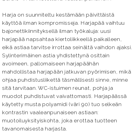
Harja on suunniteltu kestämään päivittäistä
käyttöä ilman kompromisseja. Harjapää vaihtuu
bajonettikiinnityksellä ilman työkaluja: uusi
harjapää napsahtaa kiertoliikkeellä paikalleen,
eikä astiaa tarvitse irrottaa seinältä vaihdon ajaksi.
Sylinterimäinen astia yhdistettynä osittain
avoimeen, pallomaiseen harjapäähän
mahdollistaa harjapään jatkuvan pyörimisen, mikä
ohjaa puhdistusliikettä täsmällisesti sinne, minne
sitä tarvitaan. WC-istuimen reunat, pohja ja
muodot puhdistuvat vaivattomasti. Harjapäässä
käytetty musta polyamidi (väri 90) tuo selkeän
kontrastin vaaleanpunaiseen astiaan:
muotoiluyksityiskohta, joka erottaa tuotteen
tavanomaisesta harjasta.