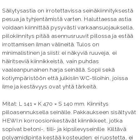
Säilytysastia on irrotettavissa seinäkiinnityksestä
pesua ja tyhjentämistä varten. Haluttaessa astia
voidaan kiinnittää pysyvästi varkaansuojauksella,
piilokiinnitys pitää asennusruuvit piilossa ja estää
irrottamisen ilman välineitä. Tulos on
minimalistinen ja siisti: ei näkyviä ruuveja, ei
häiritseviä kiinnikkeistä, vain puhdas
vaaleanpunainen harja seinällä. Sopii sekä
kotiympäristöön että julkisiin WC-tiloihin, joissa
ilme ja kestävyys ovat yhtä tärkeitä.
Mitat: L 141 × K 470 × S 140 mm. Kiinnitys
piiloasennuksella seinälle. Pakkaukseen sisältyvät
HEWI:n korroosionkestävät kiinnikkeet, jotka
sopivat betoni-, tiili- ja kipsilevyseinille. Kiiltävä
polyamidipinta kestää kosteuden: ei ruostetta, ei