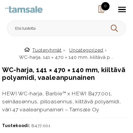
Skip to content
0
HAE
Tuoteryhmät
›
Uncategorized
›
Etusivulle
WC-harja, 141 × 470 × 140 mm, kiiltävä p...
WC-harja, 141 × 470 × 140 mm, kiiltävä
polyamidi, vaaleanpunainen
HEWI WC-harja, Barbie™ x HEWI B477.001,
seinäasennus, piiloasennus, kiiltävä polyamidi,
väri 47 vaaleanpunainen – Tamsale Oy
Tuotekoodi:
B477.001