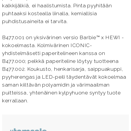
kalkkijälkiä, ei haalistumista. Pinta pyyhitään
puhtaaksi kostealla liinalla, kemiallisia
puhdistusaineita ei tarvita.
B477.001 on yksivärinen versio Barbie™ x HEWI -
kokoelmasta. Kolmivärinen ICONIC-
yhdistelmäsetti paperitelineen kanssa on
B477.000; pelkkä paperiteline löytyy tuotteena
B477.002. Koukusto, henkarisarja, saippuakuppi,
pyyherengas ja LED-peili täydentävät kokoelmaa
saman kiiltävän polyamidin ja värimaailman
puitteissa, yhtenäinen kylpyhuone syntyy tuote
kerrallaan.