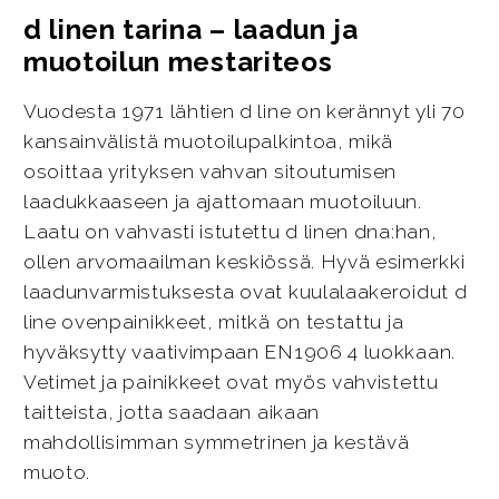
d linen tarina – laadun ja
muotoilun mestariteos
Vuodesta 1971 lähtien d line on kerännyt yli 70
kansainvälistä muotoilupalkintoa, mikä
osoittaa yrityksen vahvan sitoutumisen
laadukkaaseen ja ajattomaan muotoiluun.
Laatu on vahvasti istutettu d linen dna:han,
ollen arvomaailman keskiössä. Hyvä esimerkki
laadunvarmistuksesta ovat kuulalaakeroidut d
line ovenpainikkeet, mitkä on testattu ja
hyväksytty vaativimpaan EN1906 4 luokkaan.
Vetimet ja painikkeet ovat myös vahvistettu
taitteista, jotta saadaan aikaan
mahdollisimman symmetrinen ja kestävä
muoto.