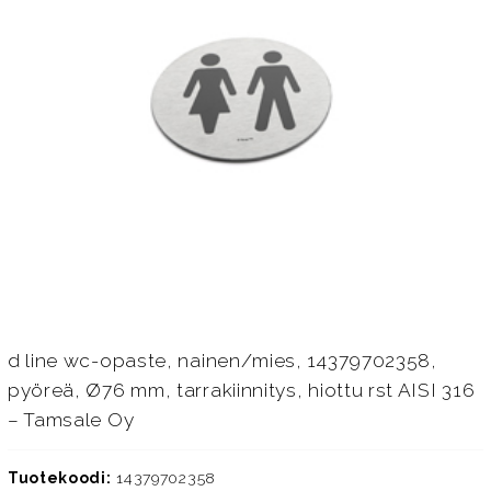
d line wc-opaste, nainen/mies, 14379702358,
pyöreä, Ø76 mm, tarrakiinnitys, hiottu rst AISI 316
– Tamsale Oy
Tuotekoodi:
14379702358