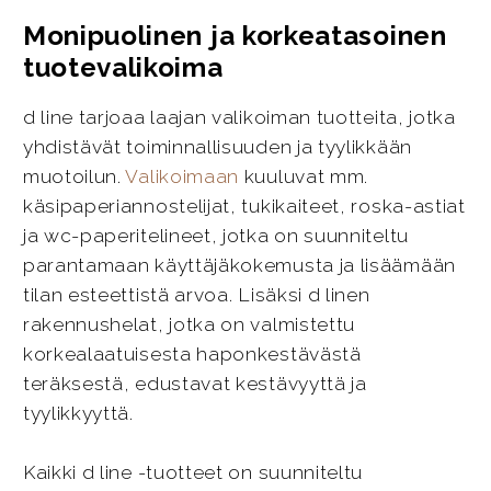
Monipuolinen ja korkeatasoinen
tuotevalikoima
d line tarjoaa laajan valikoiman tuotteita, jotka
yhdistävät toiminnallisuuden ja tyylikkään
muotoilun.
Valikoimaan
kuuluvat mm.
käsipaperiannostelijat, tukikaiteet, roska-astiat
ja wc-paperitelineet, jotka on suunniteltu
parantamaan käyttäjäkokemusta ja lisäämään
tilan esteettistä arvoa. Lisäksi d linen
rakennushelat, jotka on valmistettu
korkealaatuisesta haponkestävästä
teräksestä, edustavat kestävyyttä ja
tyylikkyyttä.
Kaikki d line -tuotteet on suunniteltu