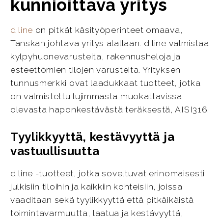
kunnioittava yritys
d line
on pitkät käsityöperinteet omaava,
Tanskan johtava yritys alallaan. d line valmistaa
kylpyhuonevarusteita, rakennusheloja ja
esteettömien tilojen varusteita. Yrityksen
tunnusmerkki ovat laadukkaat tuotteet, jotka
on valmistettu lujimmasta muokattavissa
olevasta haponkestävästä teräksestä, AISI316.
Tyylikkyyttä, kestävyyttä ja
vastuullisuutta
d line -tuotteet, jotka soveltuvat erinomaisesti
julkisiin tiloihin ja kaikkiin kohteisiin, joissa
vaaditaan sekä tyylikkyyttä että pitkäikäistä
toimintavarmuutta, laatua ja kestävyyttä,