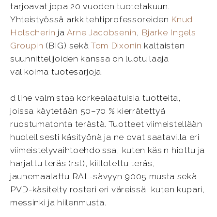
tarjoavat jopa 20 vuoden tuotetakuun.
Yhteistyössä arkkitehtiprofessoreiden
Knud
Holscherin
ja
Arne Jacobsenin
,
Bjarke Ingels
Groupin
(BIG) sekä
Tom Dixonin
kaltaisten
suunnittelijoiden kanssa on luotu laaja
valikoima tuotesarjoja.
d line valmistaa korkealaatuisia tuotteita,
joissa käytetään 50–70 % kierrätettyä
ruostumatonta terästä. Tuotteet viimeistellään
huolellisesti käsityönä ja ne ovat saatavilla eri
viimeistelyvaihtoehdoissa, kuten käsin hiottu ja
harjattu teräs (rst), kiillotettu teräs,
jauhemaalattu RAL-sävyyn 9005 musta sekä
PVD-käsitelty rosteri eri väreissä, kuten kupari,
messinki ja hiilenmusta.