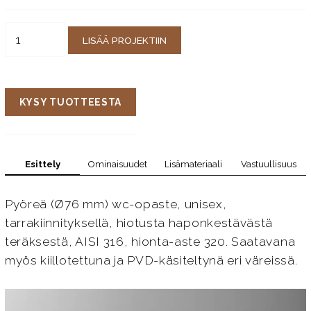
LISÄÄ PROJEKTIIN
KYSY TUOTTEESTA
Esittely
Ominaisuudet
Lisämateriaali
Vastuullisuus
Pyöreä (Ø76 mm) wc-opaste, unisex,
tarrakiinnityksellä, hiotusta haponkestävästä
teräksestä, AISI 316, hionta-aste 320. Saatavana
myös kiillotettuna ja PVD-käsiteltynä eri väreissä.