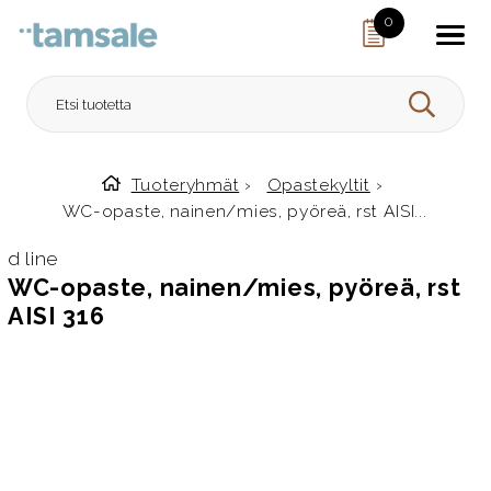
Skip to content
0
HAE
Tuoteryhmät
›
Opastekyltit
›
Etusivulle
WC-opaste, nainen/mies, pyöreä, rst AISI...
d line
WC-opaste, nainen/mies, pyöreä, rst
AISI 316