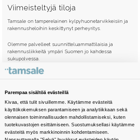
Viimeisteltyjä tiloja
Tamsale on tamperelainen kylpyhuonetarvikkeisiin ja
rakennusheloihin keskittynyt perheyritys.
Olemme palvelleet suunnitteluammattilaisia ja
rakennusliikkeitä ympäri Suomen jo kahdessa
sukupolvessa.
Ota yhteyttä - autamme mielellämme
Tuotekuvastot
Parempaa sisältöä evästeillä
Kivaa, että tulit sivuillemme. Käytämme evästeitä
Instagram
käyttökokemuksen parantamiseen ja analytiikkaan sekä
BIM-objektit
olennaisen toiminnallisuuden mahdollistamiseksi, kuten
tuotekuvastojen esittämiseen. Suostumuksellasi käytämme
Yhteystiedot
evästeitä myös markkinoinnin kohdentamiseen.
Napsauttamalla "Selvä" hyväksyt evästeiden käytön.