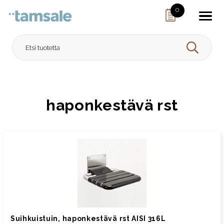
Skip to content
0
HAE
haponkestävä rst
Suihkuistuin, haponkestävä rst AISI 316L