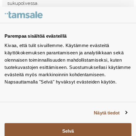
sukupolvessa.
Ota yhteyttä - autamme mielellämme
Tuotekuvastot
Parempaa sisältöä evästeillä
Kivaa, että tulit sivuillemme. Käytämme evästeitä
Instagram
käyttökokemuksen parantamiseen ja analytiikkaan sekä
BIM-objektit
olennaisen toiminnallisuuden mahdollistamiseksi, kuten
tuotekuvastojen esittämiseen. Suostumuksellasi käytämme
Yhteystiedot
evästeitä myös markkinoinnin kohdentamiseen.
Napsauttamalla "Selvä" hyväksyt evästeiden käytön.
Tiedotteet
Tietosuojaseloste
Tietoa evästeistä
Näytä tiedot
Evästeasetukset
Selvä