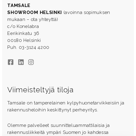
TAMSALE
SHOWROOM HELSINKI
(avoinna sopimuksen
mukaan – ota yhteyttä)
c/o Konelabra
Eerikinkatu 36
00180 Helsinki
Puh. 03-3124 4200
Facebook
LinkedIn
Instagram
Viimeisteltyjä tiloja
Tamsale on tamperelainen kylpyhuonetarvikkeisiin ja
rakennusheloihin keskittynyt perheyritys.
Olemme palvelleet suunnitteluammattilaisia ja
rakennusliikkeitä ympäri Suomen jo kahdessa