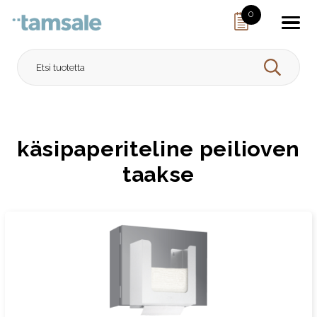
Skip to content
0
HAE
käsipaperiteline peilioven
taakse