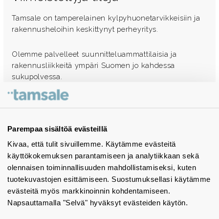
Tamsale on tamperelainen kylpyhuonetarvikkeisiin ja
rakennusheloihin keskittynyt perheyritys.
Olemme palvelleet suunnitteluammattilaisia ja
rakennusliikkeitä ympäri Suomen jo kahdessa
sukupolvessa.
Ota yhteyttä - autamme mielellämme
Tuotekuvastot
Parempaa sisältöä evästeillä
Kivaa, että tulit sivuillemme. Käytämme evästeitä
Instagram
käyttökokemuksen parantamiseen ja analytiikkaan sekä
BIM-objektit
olennaisen toiminnallisuuden mahdollistamiseksi, kuten
tuotekuvastojen esittämiseen. Suostumuksellasi käytämme
Yhteystiedot
evästeitä myös markkinoinnin kohdentamiseen.
Napsauttamalla "Selvä" hyväksyt evästeiden käytön.
Tiedotteet