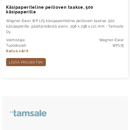
Käsipaperiteline peilioven taakse, 500
käsipaperille
Wagner-Ewar WP 175 käsipaperiteline peilioven taakse, 500
käsipaperille, päältä/edestä avoin, 298 x 298 x 121 mm - Tamsale
Oy
Valmistaja:
Wagner-Ewar
Tuotekoodi:
WP175
Katso värit
LISÄÄ PROJEKTIIN