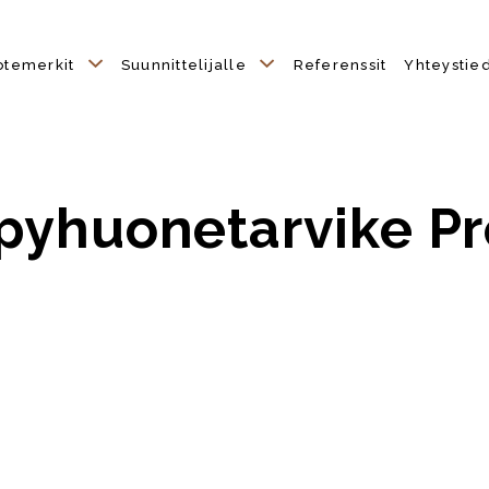
otemerkit
Suunnittelijalle
Referenssit
Yhteystie
pyhuonetarvike P