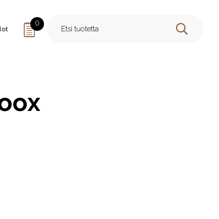
0
dot
HAE
roox