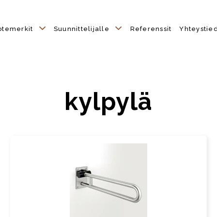
otemerkit
Suunnittelijalle
Referenssit
Yhteystie
kylpylä