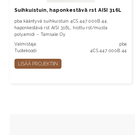
Suihkuistuin, haponkestävä rst AISI 316L
pba kääntyvä suihkuistuin 4CS.447.000B.44,
haponkestävä rst AISI 316L, hiottu rst/musta
polyamidi – Tamsale Oy
Valmistaja:
pba
Tuotekoodi:
4CS.447.000B.44
LISÄÄ PROJEKTIIN