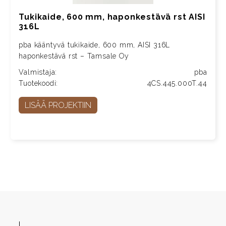
Tukikaide, 600 mm, haponkestävä rst AISI
316L
pba kääntyvä tukikaide, 600 mm, AISI 316L
haponkestävä rst – Tamsale Oy
Valmistaja:
pba
Tuotekoodi:
4CS.445.000T.44
LISÄÄ PROJEKTIIN