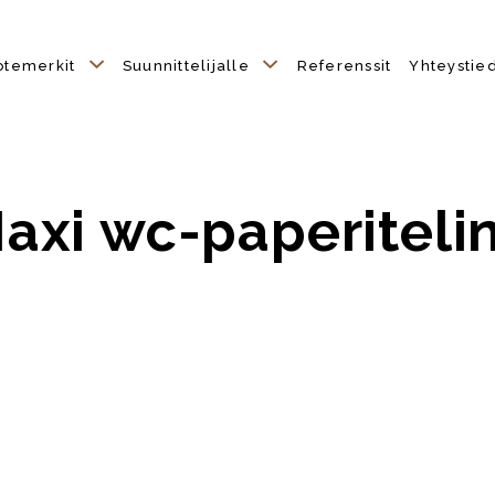
otemerkit
Suunnittelijalle
Referenssit
Yhteystie
axi wc-paperiteli