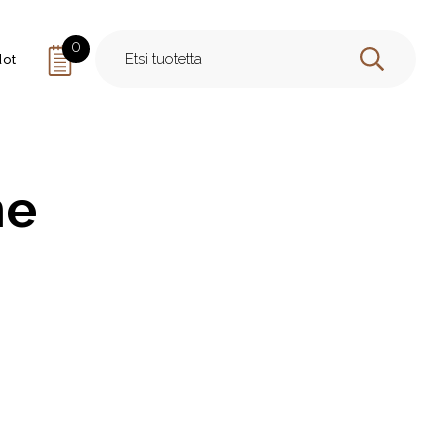
0
dot
HAE
ne