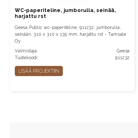
WC-paperiteline, jumborulla, seinää,
harjattu rst
Geesa Public wc-paperiteline, 911232, jumborulla,
seinään, 310 x 310 x 135 mm, harjattu rst - Tamsale
Oy
Valmistaja:
Geesa
Tuotekoodi:
911232
LISÄÄ PROJEKTIIN