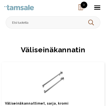
Skip to content
0
HAE
Väliseinäkannatin
Väliseinäkannattimet, sarja, kromi