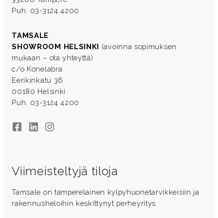
Puh. 03-3124 4200
TAMSALE
SHOWROOM HELSINKI
(avoinna sopimuksen
mukaan – ota yhteyttä)
c/o Konelabra
Eerikinkatu 36
00180 Helsinki
Puh. 03-3124 4200
Facebook
LinkedIn
Instagram
Viimeisteltyjä tiloja
Tamsale on tamperelainen kylpyhuonetarvikkeisiin ja
rakennusheloihin keskittynyt perheyritys.