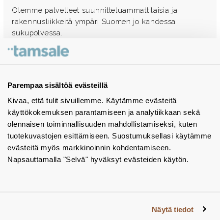
Olemme palvelleet suunnitteluammattilaisia ja
rakennusliikkeitä ympäri Suomen jo kahdessa
sukupolvessa.
Ota yhteyttä - autamme mielellämme
Tuotekuvastot
Parempaa sisältöä evästeillä
Kivaa, että tulit sivuillemme. Käytämme evästeitä
Instagram
käyttökokemuksen parantamiseen ja analytiikkaan sekä
BIM-objektit
olennaisen toiminnallisuuden mahdollistamiseksi, kuten
tuotekuvastojen esittämiseen. Suostumuksellasi käytämme
Yhteystiedot
evästeitä myös markkinoinnin kohdentamiseen.
Napsauttamalla "Selvä" hyväksyt evästeiden käytön.
Tiedotteet
Tietosuojaseloste
Tietoa evästeistä
Näytä tiedot