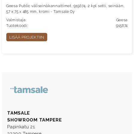
Geesa Public väliseinäkannattimet, 915674, 2 kpl setti, seinään,
57 x 75 x 485 mm, kromi - Tamsale Oy
Valmistaja:
Geesa
Tuotekoodi:
915674
LISÄÄ PROJEKTIIN
TAMSALE
SHOWROOM TAMPERE
Papinkatu 21
33200 Tampere