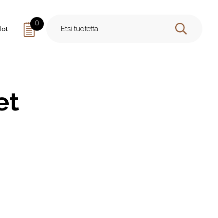
0
dot
HAE
et