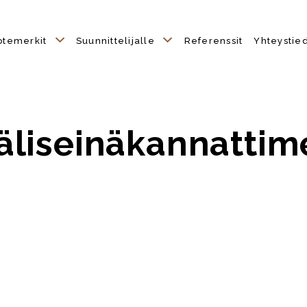
otemerkit
Suunnittelijalle
Referenssit
Yhteystie
äliseinäkannattim