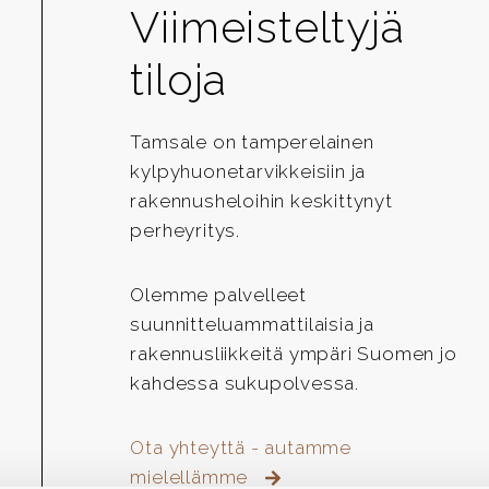
Viimeisteltyjä
tiloja
Tamsale on tamperelainen
kylpyhuonetarvikkeisiin ja
rakennusheloihin keskittynyt
perheyritys.
Olemme palvelleet
suunnitteluammattilaisia ja
rakennusliikkeitä ympäri Suomen jo
kahdessa sukupolvessa.
Ota yhteyttä - autamme
mielellämme