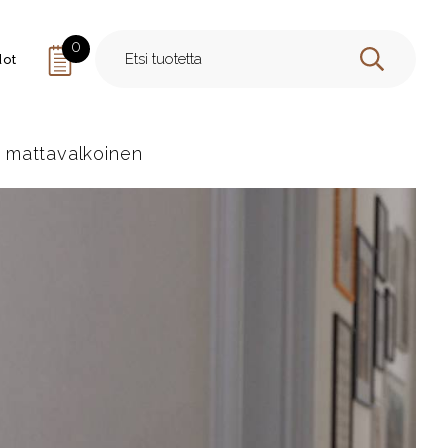
0
dot
HAE
 mattavalkoinen