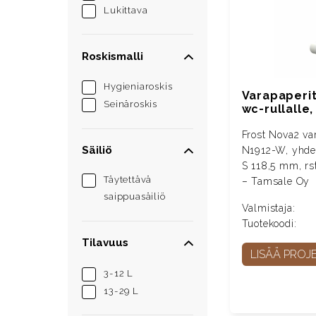
Lukittava
Roskismalli
Hygieniaroskis
Varapaperit
Seinäroskis
wc-rullalle,
Frost Nova2 var
Säiliö
N1912-W, yhdell
S 118,5 mm, rs
Täytettävä
– Tamsale Oy
saippuasäiliö
Valmistaja:
Tuotekoodi:
Tilavuus
LISÄÄ PROJE
3-12 L
13-29 L