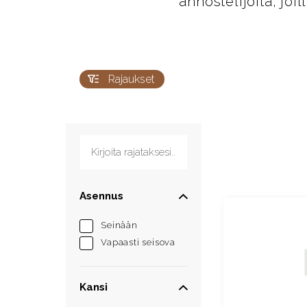
annostelijoita, joi
Rajaukset
Kirjoita rajataksesi...
Asennus
Seinään
Vapaasti seisova
Kansi