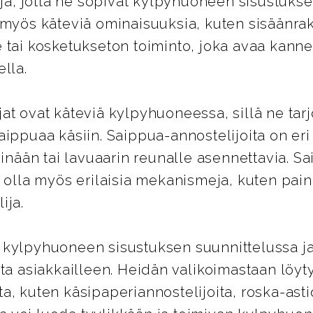
lejä, jotta ne sopivat kylpyhuoneen sisustuks
 myös käteviä ominaisuuksia, kuten sisäänra
 tai kosketukseton toiminto, joka avaa kann
lla.
at ovat käteviä kylpyhuoneessa, sillä ne tar
ippuaa käsiin. Saippua-annostelijoita on eri t
seinään tai lavuaarin reunalle asennettavia. S
i olla myös erilaisia mekanismeja, kuten pain
ija.
 kylpyhuoneen sisustuksen suunnittelussa ja 
ta asiakkailleen. Heidän valikoimastaan löyty
a, kuten käsipaperiannostelijoita, roska-asti