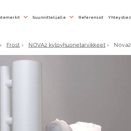
otemerkit
Suunnittelijalle
Referenssit
Yhteystie
›
Frost
›
NOVA2 kylpyhuonetarvikkeet
›
Nova2