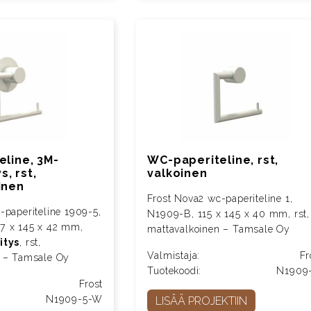
line, 3M-
WC-paperiteline, rst,
s, rst,
valkoinen
inen
Frost Nova2 wc-paperiteline 1,
-paperiteline 1909-5,
N1909-B, 115 x 145 x 40 mm, rst,
7 x 145 x 42 mm,
mattavalkoinen – Tamsale Oy
itys
, rst,
Valmistaja:
Fr
n – Tamsale Oy
Tuotekoodi:
N1909
Frost
N1909-5-W
LISÄÄ PROJEKTIIN