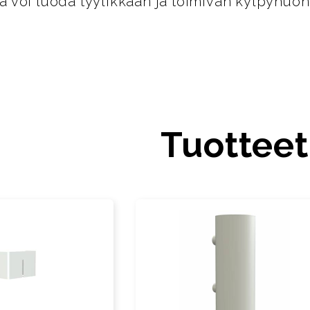
lla voi luoda tyylikkään ja toimivan kylpyhuo
Tuotteet