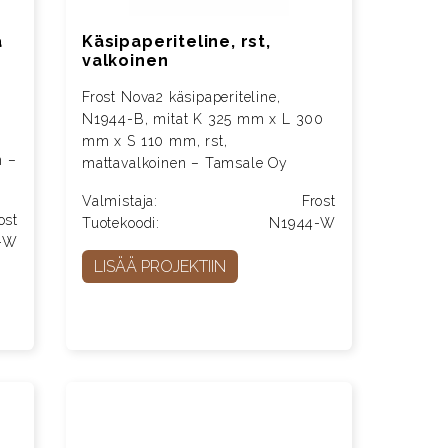
a
Käsipaperiteline, rst,
valkoinen
Frost Nova2 käsipaperiteline,
N1944-B, mitat K 325 mm x L 300
mm x S 110 mm, rst,
n –
mattavalkoinen – Tamsale Oy
Valmistaja:
Frost
ost
Tuotekoodi:
N1944-W
-W
LISÄÄ PROJEKTIIN