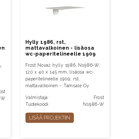
Hylly 1986, rst,
en
mattavalkoinen - lisäosa
wc-paperitelineelle 1909
Frost Nova2 hylly 1986, N1986-W,
:
120 x 40 x 145 mm, lisäosa wc-
paperitelineelle 1909, rst,
mattavalkoinen – Tamsale Oy
ost
Valmistaja:
Frost
-W
Tuotekoodi:
N1986-W
LISÄÄ PROJEKTIIN