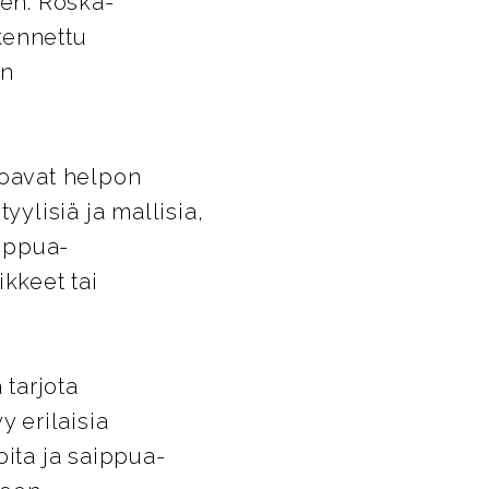
een. Roska-
kennettu
en
joavat helpon
yylisiä ja mallisia,
aippua-
ikkeet tai
tarjota
y erilaisia
oita ja saippua-