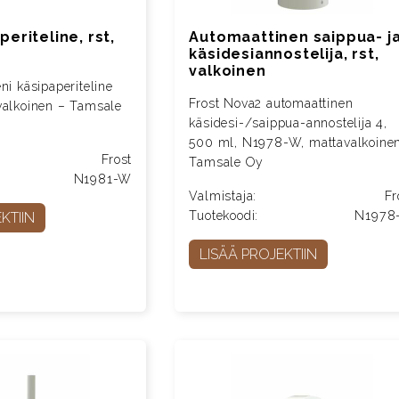
periteline, rst,
Automaattinen saippua- j
käsidesiannostelija, rst,
valkoinen
ni käsipaperiteline
Frost Nova2 automaattinen
valkoinen – Tamsale
käsidesi-/saippua-annostelija 4,
500 ml, N1978-W, mattavalkoine
Frost
Tamsale Oy
N1981-W
Valmistaja:
Fr
Tuotekoodi:
N1978
KTIIN
LISÄÄ PROJEKTIIN