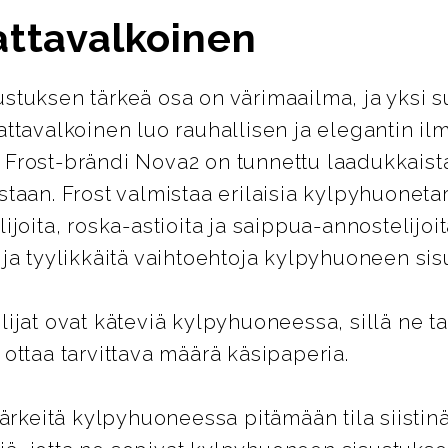
ttavalkoinen
tuksen tärkeä osa on värimaailma, ja yksi su
ttavalkoinen luo rauhallisen ja elegantin i
Frost-brändi Nova2 on tunnettu laadukkaist
taan. Frost valmistaa erilaisia kylpyhuonetar
joita, roska-astioita ja saippua-annostelijoi
ja tyylikkäitä vaihtoehtoja kylpyhuoneen si
ijat ovat käteviä kylpyhuoneessa, sillä ne ta
ottaa tarvittava määrä käsipaperia.
tärkeitä kylpyhuoneessa pitämään tila siistinä