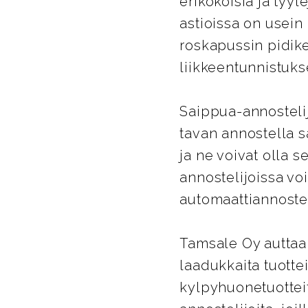
erikokoisia ja tyy
astioissa on usein
roskapussin pidike
liikkeentunnistukse
Saippua-annostelij
tavan annostella sa
ja ne voivat olla 
annostelijoissa vo
automaattiannostel
Tamsale Oy auttaa
laadukkaita tuottei
kylpyhuonetuotteit