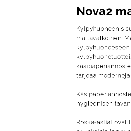
Nova2 ma
Kylpyhuoneen sisus
mattavalkoinen. Ma
kylpyhuoneeseen. 
kylpyhuonetuotteis
käsipaperiannosteli
tarjoaa moderneja 
Käsipaperiannostel
hygieenisen tavan 
Roska-astiat ovat 