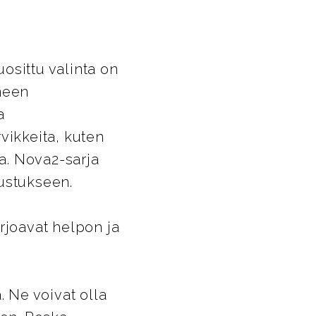
osittu valinta on
lmeen
a
vikkeita, kuten
ta. Nova2-sarja
sustukseen.
rjoavat helpon ja
. Ne voivat olla