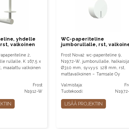
eline, yhdelle
WC-paperiteline
 rst, valkoinen
jumborullalle, rst, valkoin
apaperiteline 2,
Frost Nova2 wc-paperiteline 9,
e rullalle, K 167,5 x
N1972-W, jumborullalle, halkaisija
t, maalattu valkoinen
Ø310 mm, syvyys: 128 mm, rst,
mattavalkoinen – Tamsale Oy
Frost
Valmistaja:
Fr
N1912-W
Tuotekoodi:
N1972
KTIIN
LISÄÄ PROJEKTIIN