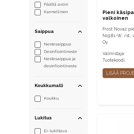
Päältä avoin
Kannellinen
Pieni käsipa
valkoinen
Frost Nova2 pie
Saippua
N1981-W, rst, 
Oy
Nestesaippua
Desinfiointineste
Valmistaja:
Nestesaippua ja
Tuotekoodi:
desinfiointineste
LISÄÄ PROJE
Koukkumalli
Koukku
Lukitus
Ei-lukittava