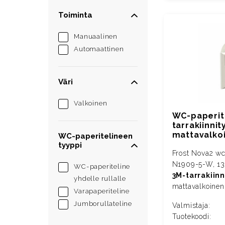
Toiminta
Manuaalinen
Automaattinen
Väri
Valkoinen
WC-paperite
tarrakiinnity
mattavalko
WC-paperitelineen
tyyppi
Frost Nova2 wc
N1909-5-W, 13
WC-paperiteline
3M-tarrakiinn
yhdelle rullalle
mattavalkoine
Varapaperiteline
Jumborullateline
Valmistaja:
Tuotekoodi: