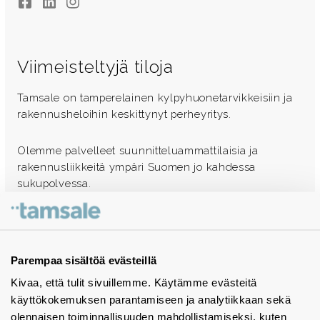
Facebook
LinkedIn
Instagram
Viimeisteltyjä tiloja
Tamsale on tamperelainen kylpyhuonetarvikkeisiin ja
rakennusheloihin keskittynyt perheyritys.
Olemme palvelleet suunnitteluammattilaisia ja
rakennusliikkeitä ympäri Suomen jo kahdessa
sukupolvessa.
Ota yhteyttä - autamme mielellämme
Tuotekuvastot
Parempaa sisältöä evästeillä
Kivaa, että tulit sivuillemme. Käytämme evästeitä
Instagram
käyttökokemuksen parantamiseen ja analytiikkaan sekä
BIM-objektit
olennaisen toiminnallisuuden mahdollistamiseksi, kuten