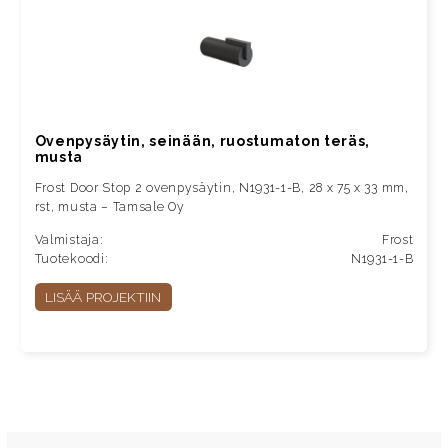
Ovenpysäytin, seinään, ruostumaton teräs,
musta
Frost Door Stop 2 ovenpysäytin, N1931-1-B, 28 x 75 x 33 mm,
rst, musta – Tamsale Oy
Valmistaja:
Frost
Tuotekoodi:
N1931-1-B
LISÄÄ PROJEKTIIN