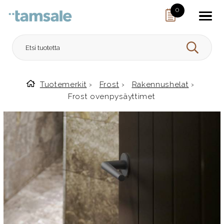
Skip to content
0
HAE
Tuotemerkit
›
Frost
›
Rakennushelat
›
Etusivulle
Frost ovenpysäyttimet