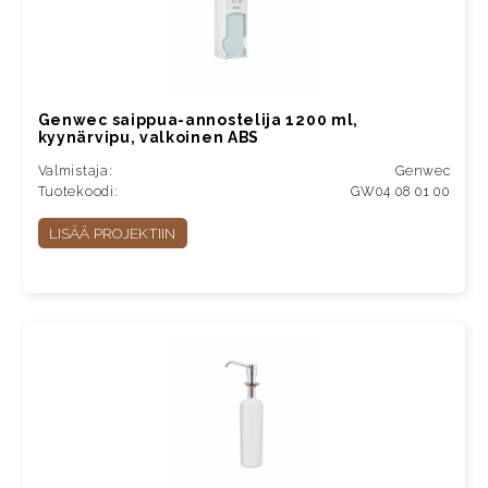
Genwec saippua-annostelija 1200 ml,
kyynärvipu, valkoinen ABS
Valmistaja:
Genwec
Tuotekoodi:
GW04 08 01 00
LISÄÄ PROJEKTIIN