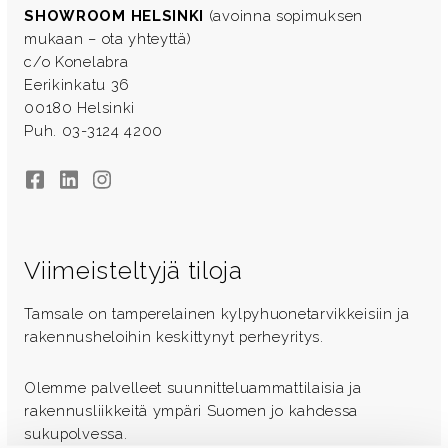
SHOWROOM HELSINKI
(avoinna sopimuksen
mukaan – ota yhteyttä)
c/o Konelabra
Eerikinkatu 36
00180 Helsinki
Puh. 03-3124 4200
Facebook
LinkedIn
Instagram
Viimeisteltyjä tiloja
Tamsale on tamperelainen kylpyhuonetarvikkeisiin ja
rakennusheloihin keskittynyt perheyritys.
Olemme palvelleet suunnitteluammattilaisia ja
rakennusliikkeitä ympäri Suomen jo kahdessa
sukupolvessa.