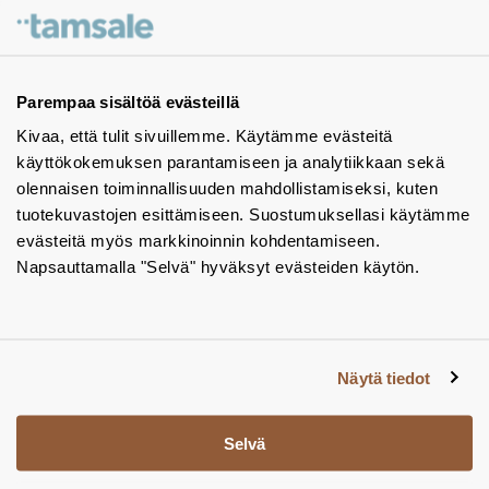
Ota yhteyttä - autamme mielellämme
Tuotekuvastot
Parempaa sisältöä evästeillä
Kivaa, että tulit sivuillemme. Käytämme evästeitä
Instagram
käyttökokemuksen parantamiseen ja analytiikkaan sekä
BIM-objektit
olennaisen toiminnallisuuden mahdollistamiseksi, kuten
tuotekuvastojen esittämiseen. Suostumuksellasi käytämme
Yhteystiedot
evästeitä myös markkinoinnin kohdentamiseen.
Napsauttamalla "Selvä" hyväksyt evästeiden käytön.
Tiedotteet
Tietosuojaseloste
Tietoa evästeistä
Näytä tiedot
Evästeasetukset
Selvä