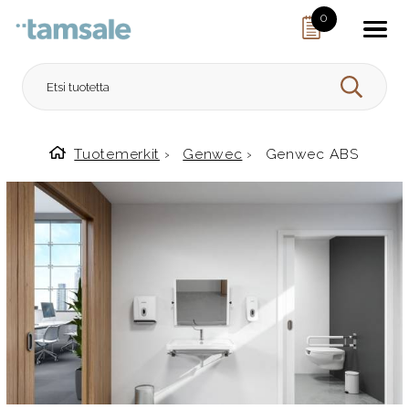
Skip to content
0
HAE
Tuotemerkit
›
Genwec
›
Genwec ABS
Etusivulle