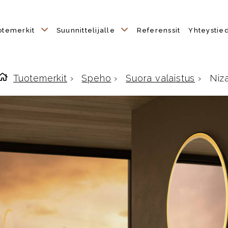
otemerkit
Suunnittelijalle
Referenssit
Yhteystie
Tuotemerkit
›
Speho
›
Suora valaistus
›
Niz
Etusivulle