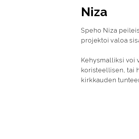
Niza
Speho Niza peileis
projektoi valoa si
Kehysmalliksi voi v
koristeellisen, ta
kirkkauden tuntee