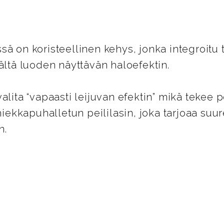
sä on koristeellinen kehys, jonka integroitu 
sältä luoden näyttävän haloefektin.
alita “vapaasti leijuvan efektin” mikä tekee 
i hiekkapuhalletun peililasin, joka tarjoaa s
n.