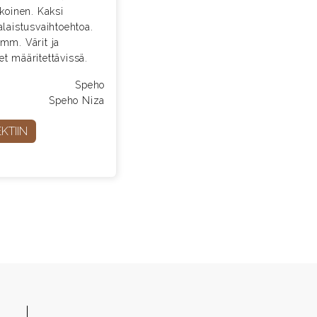
lkoinen. Kaksi
alaistusvaihtoehtoa.
mm. Värit ja
t määritettävissä.
Speho
Speho Niza
KTIIN