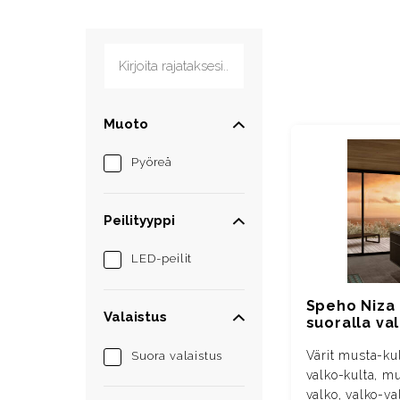
Kirjoita rajataksesi...
Muoto
Pyöreä
Peilityyppi
LED-peilit
Speho Niza 
Valaistus
suoralla val
Värit musta-kul
Suora valaistus
valko-kulta, mu
valko, valko-va