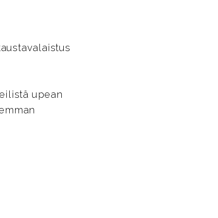
taustavalaistus
peilistä upean
uuremman