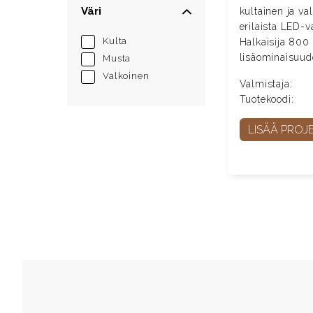
Väri
kultainen ja va
erilaista LED-v
Kulta
Halkaisija 800 
lisäominaisuude
Musta
Valkoinen
Valmistaja:
Tuotekoodi:
LISÄÄ PROJE