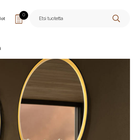
0
dot
HAE
a