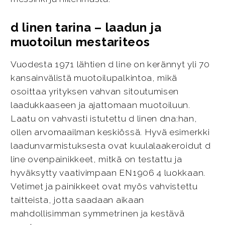
d linen tarina – laadun ja
muotoilun mestariteos
Vuodesta 1971 lähtien d line on kerännyt yli 70
kansainvälistä muotoilupalkintoa, mikä
osoittaa yrityksen vahvan sitoutumisen
laadukkaaseen ja ajattomaan muotoiluun.
Laatu on vahvasti istutettu d linen dna:han,
ollen arvomaailman keskiössä. Hyvä esimerkki
laadunvarmistuksesta ovat kuulalaakeroidut d
line ovenpainikkeet, mitkä on testattu ja
hyväksytty vaativimpaan EN1906 4 luokkaan.
Vetimet ja painikkeet ovat myös vahvistettu
taitteista, jotta saadaan aikaan
mahdollisimman symmetrinen ja kestävä