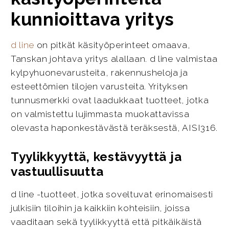
kunnioittava yritys
d line
on pitkät käsityöperinteet omaava,
Tanskan johtava yritys alallaan. d line valmistaa
kylpyhuonevarusteita, rakennusheloja ja
esteettömien tilojen varusteita. Yrityksen
tunnusmerkki ovat laadukkaat tuotteet, jotka
on valmistettu lujimmasta muokattavissa
olevasta haponkestävästä teräksestä, AISI316.
Tyylikkyyttä, kestävyyttä ja
vastuullisuutta
d line -tuotteet, jotka soveltuvat erinomaisesti
julkisiin tiloihin ja kaikkiin kohteisiin, joissa
vaaditaan sekä tyylikkyyttä että pitkäikäistä