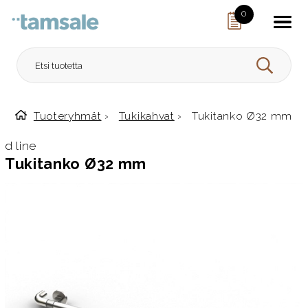
Skip to content
0
HAE
Tuoteryhmät
›
Tukikahvat
›
Tukitanko Ø32 mm
Etusivulle
d line
Tukitanko Ø32 mm