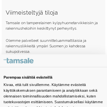
Viimeisteltyjä tiloja
Tamsale on tamperelainen kylpyhuonetarvikkeisiin ja
rakennusheloihin keskittynyt perheyritys.
Olemme palvelleet suunnitteluammattilaisia ja
rakennusliikkeitä ympäri Suomen jo kahdessa
sukupolvessa.
Ota yhteyttä - autamme mielellämme
Tuotekuvastot
Parempaa sisältöä evästeillä
Kivaa, että tulit sivuillemme. Käytämme evästeitä
Instagram
käyttökokemuksen parantamiseen ja analytiikkaan sekä
BIM-objektit
olennaisen toiminnallisuuden mahdollistamiseksi, kuten
tuotekuvastojen esittämiseen. Suostumuksellasi käytämme
Yhteystiedot