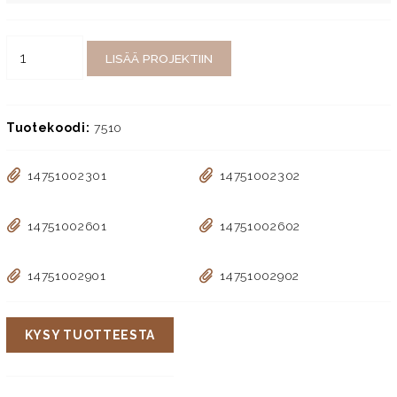
LISÄÄ PROJEKTIIN
Tuotekoodi:
7510
14751002301
14751002302
14751002601
14751002602
14751002901
14751002902
KYSY TUOTTEESTA