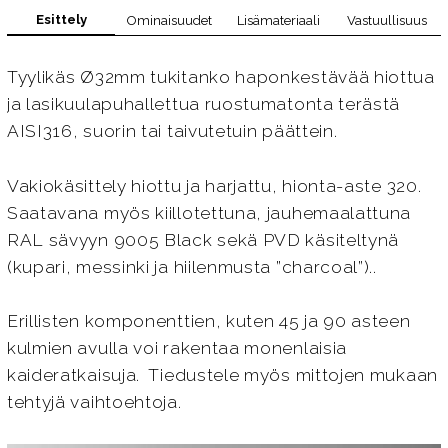
Esittely
Ominaisuudet
Lisämateriaali
Vastuullisuus
Tyylikäs Ø32mm tukitanko haponkestävää hiottua
ja lasikuulapuhallettua ruostumatonta terästä
AISI316, suorin tai taivutetuin päättein.
Vakiokäsittely hiottu ja harjattu, hionta-aste 320.
Saatavana myös kiillotettuna, jauhemaalattuna
RAL sävyyn 9005 Black sekä PVD käsiteltynä
(kupari, messinki ja hiilenmusta ”charcoal”)..
Erillisten komponenttien, kuten 45 ja 90 asteen
kulmien avulla voi rakentaa monenlaisia
kaideratkaisuja. Tiedustele myös mittojen mukaan
tehtyjä vaihtoehtoja.