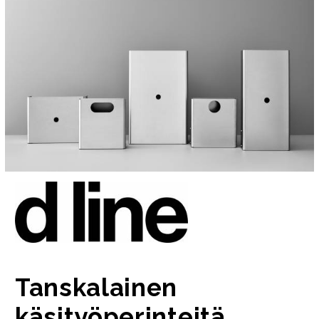
Tanskalainen
käsityöperinteitä