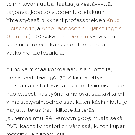
toimintavarmuutta, laatua ja kestävyyttä,
tarjoavat jopa 20 vuoden tuotetakuun.
Yhteistyössä arkkitehtiprofessoreiden
Knud
Holscherin
ja
Arne Jacobsenin
,
Bjarke Ingels
Groupin
(BIG) sekä
Tom Dixonin
kaltaisten
suunnittelijoiden kanssa on luotu laaja
valikoima tuotesarjoja.
d line valmistaa korkealaatuisia tuotteita,
joissa käytetään 50–70 % kierrätettyä
ruostumatonta terästä. Tuotteet viimeistellään
huolellisesti käsityönä ja ne ovat saatavilla eri
viimeistelyvaihtoehdoissa, kuten käsin hiottu ja
harjattu teräs (rst), kiillotettu teräs,
jauhemaalattu RAL-sävyyn 9005 musta sekä
PVD-käsitelty rosteri eri väreissä, kuten kupari,
messinki ja hiilenmusta.