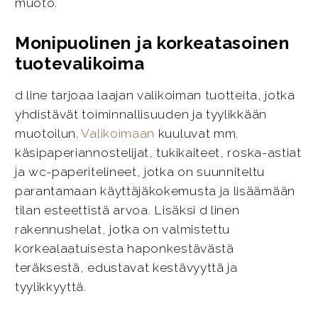
muoto.
Monipuolinen ja korkeatasoinen
tuotevalikoima
d line tarjoaa laajan valikoiman tuotteita, jotka
yhdistävät toiminnallisuuden ja tyylikkään
muotoilun.
Valikoimaan
kuuluvat mm.
käsipaperiannostelijat, tukikaiteet, roska-astiat
ja wc-paperitelineet, jotka on suunniteltu
parantamaan käyttäjäkokemusta ja lisäämään
tilan esteettistä arvoa. Lisäksi d linen
rakennushelat, jotka on valmistettu
korkealaatuisesta haponkestävästä
teräksestä, edustavat kestävyyttä ja
tyylikkyyttä.