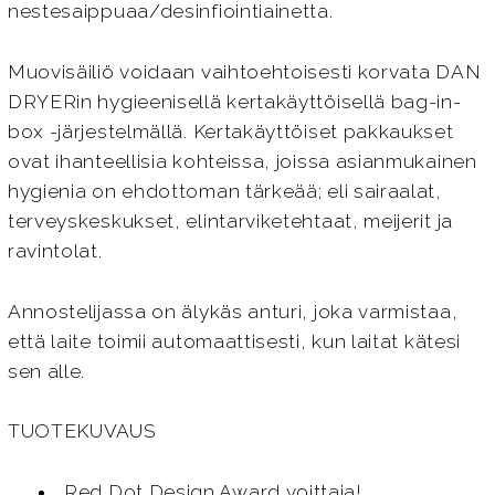
nestesaippuaa/desinfiointiainetta.
Muovisäiliö voidaan vaihtoehtoisesti korvata DAN
DRYERin hygieenisellä kertakäyttöisellä bag-in-
box -järjestelmällä. Kertakäyttöiset pakkaukset
ovat ihanteellisia kohteissa, joissa asianmukainen
hygienia on ehdottoman tärkeää; eli sairaalat,
terveyskeskukset, elintarviketehtaat, meijerit ja
ravintolat.
Annostelijassa on älykäs anturi, joka varmistaa,
että laite toimii automaattisesti, kun laitat kätesi
sen alle.
TUOTEKUVAUS
Red Dot Design Award voittaja!