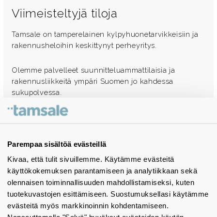
Viimeisteltyjä tiloja
Tamsale on tamperelainen kylpyhuonetarvikkeisiin ja
rakennusheloihin keskittynyt perheyritys.
Olemme palvelleet suunnitteluammattilaisia ja
rakennusliikkeitä ympäri Suomen jo kahdessa
sukupolvessa.
Ota yhteyttä - autamme mielellämme
Tuotekuvastot
Parempaa sisältöä evästeillä
Kivaa, että tulit sivuillemme. Käytämme evästeitä
Instagram
käyttökokemuksen parantamiseen ja analytiikkaan sekä
BIM-objektit
olennaisen toiminnallisuuden mahdollistamiseksi, kuten
tuotekuvastojen esittämiseen. Suostumuksellasi käytämme
Yhteystiedot
evästeitä myös markkinoinnin kohdentamiseen.