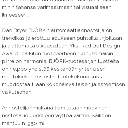
mihin tahansa värimaailmaan tai visuaaliseen
ilmeeseen.
Dan Dryer BJÖRKin automaattiannostelija on
trendikäs ja erottuu edukseen puhtailla linjoillaan
ja ajattomalla ulkoasullaan. Yksi Red Dot Design
Award -palkitun tuoteperheen tunnusomaisin
piirre on harmonia. BJÖRK-tuotesarjan tuotteita
on helppo yhdistää keskenään yhtenäisen
muotokielen ansiosta. Tuotekokonaisuus
muodostaa tilaan kokonaisvaltaisen ja esteettisen
vaikutelman.
Annostelijan mukana toimitetaan muovinen
nestesäiliö uudelleentäyttöä varten. Säiliöön
mahtuu n. 950 ml