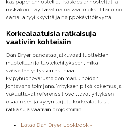
käsipaperiannostelijat, käsidesiannostelijat ja
roskakorit täyttävät nämä vaatimukset tarjoten
samalla tyylikkyyttä ja helppokäyttöisyyttä.
Korkealaatuisia ratkaisuja
vaativiin kohteisiin
Dan Dryer panostaa jatkuvasti tuotteiden
muotoiluun ja tuotekehitykseen, mikä
vahvistaa yrityksen asemaa
kylpyhuonevarusteiden markkinoiden
johtavana toimijana. Yrityksen pitkä kokemus ja
vakuuttavat referenssit osoittavat yrityksen
osaamisen ja kyvyn tarjota korkealaatuisia
ratkaisuja vaativiin projekteihin.
Lataa Dan Dryer Lookbook -