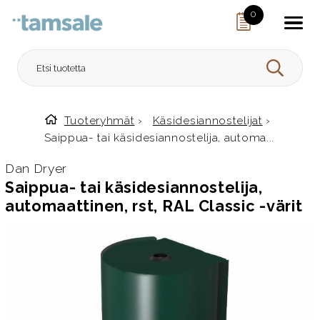
Skip to content
0
HAE
Tuoteryhmät
›
Käsidesiannostelijat
›
Etusivulle
Saippua- tai käsidesiannostelija, automa...
Dan Dryer
Saippua- tai käsidesiannostelija,
automaattinen, rst, RAL Classic -värit