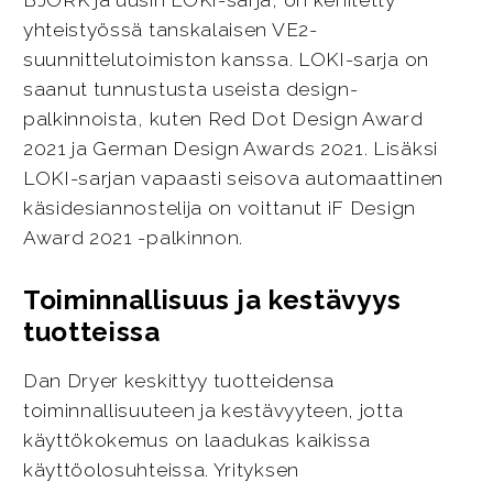
BJÖRK ja uusin LOKI-sarja, on kehitetty
yhteistyössä tanskalaisen VE2-
suunnittelutoimiston kanssa. LOKI-sarja on
saanut tunnustusta useista design-
palkinnoista, kuten Red Dot Design Award
2021 ja German Design Awards 2021. Lisäksi
LOKI-sarjan vapaasti seisova automaattinen
käsidesiannostelija on voittanut iF Design
Award 2021 -palkinnon.
Toiminnallisuus ja kestävyys
tuotteissa
Dan Dryer keskittyy tuotteidensa
toiminnallisuuteen ja kestävyyteen, jotta
käyttökokemus on laadukas kaikissa
käyttöolosuhteissa. Yrityksen