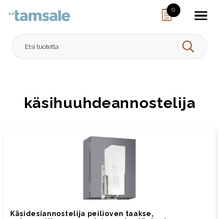
Skip to content
0
HAE
käsihuuhdeannostelija
Käsidesiannostelija peilioven taakse,