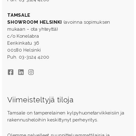
TAMSALE
SHOWROOM HELSINKI
(avoinna sopimuksen
mukaan – ota yhteyttä)
c/o Konelabra
Eerikinkatu 36
00180 Helsinki
Puh. 03-3124 4200
Facebook
LinkedIn
Instagram
Viimeisteltyjä tiloja
Tamsale on tamperelainen kylpyhuonetarvikkeisiin ja
rakennusheloihin keskittynyt perheyritys.
Olemme palvelleet suunnitteluammattilaisia ja