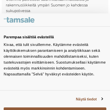
rakennusliikkeitä ympäri Suomen jo kahdessa
sukupolvessa.
Ota yhteyttä - autamme mielellämme
Tuotekuvastot
Parempaa sisältöä evästeillä
Kivaa, että tulit sivuillemme. Käytämme evästeitä
Instagram
käyttökokemuksen parantamiseen ja analytiikkaan sekä
BIM-objektit
olennaisen toiminnallisuuden mahdollistamiseksi, kuten
tuotekuvastojen esittämiseen. Suostumuksellasi käytämme
Yhteystiedot
evästeitä myös markkinoinnin kohdentamiseen.
Napsauttamalla "Selvä" hyväksyt evästeiden käytön.
Tiedotteet
Tietosuojaseloste
Tietoa evästeistä
Näytä tiedot
Evästeasetukset