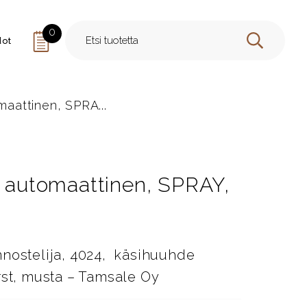
0
dot
HAE
maattinen, SPRA...
, automaattinen, SPRAY,
nnostelija, 4024, käsihuuhde
rst, musta – Tamsale Oy