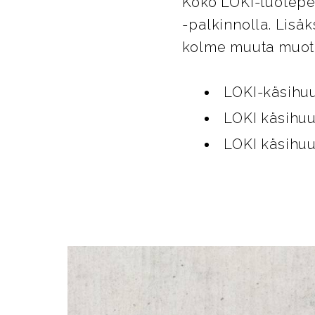
Koko LOKI-tuoteper
-palkinnolla. Lisä
kolme muuta muoto
LOKI-käsihuu
LOKI käsihuu
LOKI käsihuu