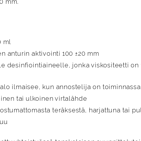
00 mm.
0 ml
n anturin aktivointi 100 ±20 mm
 desinfiointiaineelle, jonka viskositeetti on
lo ilmaisee, kun annostelija on toiminnassa
inen tai ulkoinen virtalähde
ostumattomasta teräksestä, harjattuna tai pu
kuu