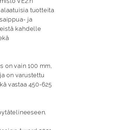
imisto VE2:n
laatuisia tuotteita
 saippua- ja
neistä kahdelle
sekä
s on vain 100 mm,
ja on varustettu
mikä vastaa 450-625
pöytätelineeseen.