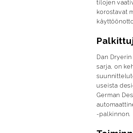
tilojen vaat
korostavat m
käyttöönotto
Palkittu
Dan Dryerin 
sarja, on ke
suunnittelu
useista des
German Desi
automaattin
-palkinnon.