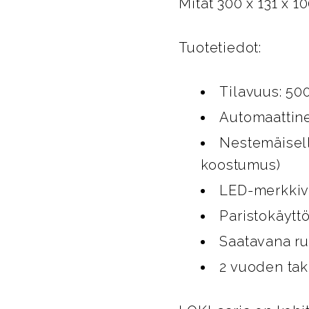
Mitat 300 x 131 x 1
Tuotetiedot:
Tilavuus: 50
Automaattine
Nestemäiselle
koostumus)
LED-merkkiva
Paristokäyttö
Saatavana ru
2 vuoden ta