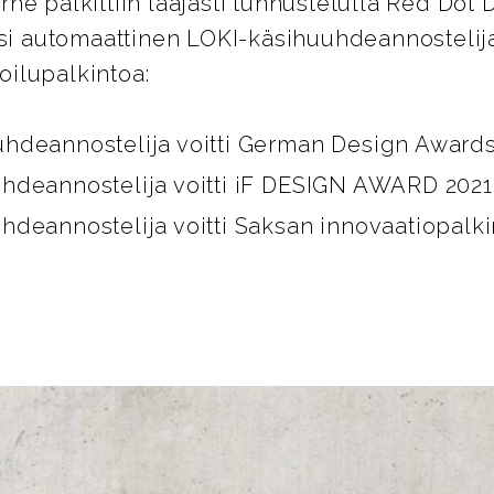
he palkittiin laajasti tunnustetulla Red Dot
ksi automaattinen LOKI-käsihuuhdeannostelija
ilupalkintoa:
hdeannostelija voitti German Design Awards
hdeannostelija voitti iF DESIGN AWARD 2021
hdeannostelija voitti Saksan innovaatiopalk