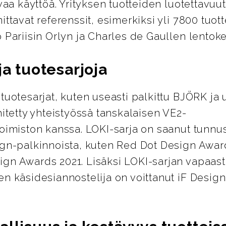
ivaa käyttöä. Yrityksen tuotteiden luotettavuut
ittavat referenssit, esimerkiksi yli 7800 tuot
 Pariisin Orlyn ja Charles de Gaullen lentoken
ja tuotesarjoja
tuotesarjat, kuten useasti palkittu BJÖRK ja 
hitetty yhteistyössä tanskalaisen VE2-
toimiston kanssa. LOKI-sarja on saanut tunnu
ign-palkinnoista, kuten Red Dot Design Award
gn Awards 2021. Lisäksi LOKI-sarjan vapaast
en käsidesiannostelija on voittanut iF Desig