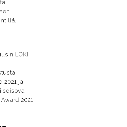
ta
teen
tillä.
uusin LOKI-
stusta
 2021 ja
i seisova
n Award 2021