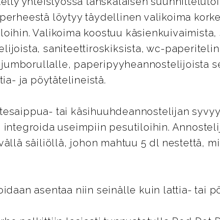
tetty yhteistyössä tanskalaisen suunnitteluto
perheestä löytyy täydellinen valikoima korkea
itiloihin. Valikoima koostuu käsienkuivaimista,
ijoista, saniteettiroskiksista, wc-paperiteli
le jumborullalle, paperipyyheannostelijoista 
ia- ja pöytätelineistä.
tesaippua- tai käsihuuhdeannostelijan syvyy
 integroida useimpiin pesutiloihin. Annosteli
vällä säiliöllä, johon mahtuu 5 dl nestettä, 
idaan asentaa niin seinälle kuin lattia- tai 