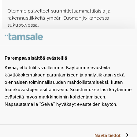
Olemme palvelleet suunnitteluammattilaisia ja
rakennusliikkeitä ympäri Suomen jo kahdessa
sukupolvessa.
Ota yhteyttä - autamme mielellämme
Tuotekuvastot
Parempaa sisältöä evästeillä
Kivaa, että tulit sivuillemme. Käytämme evästeitä
Instagram
käyttökokemuksen parantamiseen ja analytiikkaan sekä
BIM-objektit
olennaisen toiminnallisuuden mahdollistamiseksi, kuten
tuotekuvastojen esittämiseen. Suostumuksellasi käytämme
Yhteystiedot
evästeitä myös markkinoinnin kohdentamiseen.
Napsauttamalla "Selvä" hyväksyt evästeiden käytön.
Tiedotteet
Tietosuojaseloste
Tietoa evästeistä
Näytä tiedot