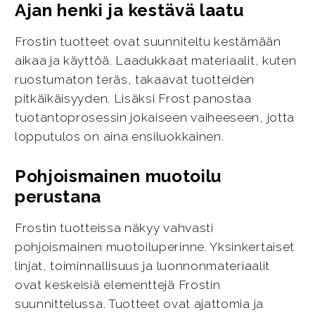
Ajan henki ja kestävä laatu
Frostin tuotteet ovat suunniteltu kestämään
aikaa ja käyttöä. Laadukkaat materiaalit, kuten
ruostumaton teräs, takaavat tuotteiden
pitkäikäisyyden. Lisäksi Frost panostaa
tuotantoprosessin jokaiseen vaiheeseen, jotta
lopputulos on aina ensiluokkainen.
Pohjoismainen muotoilu
perustana
Frostin tuotteissa näkyy vahvasti
pohjoismainen muotoiluperinne. Yksinkertaiset
linjat, toiminnallisuus ja luonnonmateriaalit
ovat keskeisiä elementtejä Frostin
suunnittelussa. Tuotteet ovat ajattomia ja