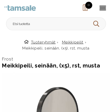
Skip to content
0
HAE
Tuoteryhmät
›
Meikkipeilit
›
Etusivulle
Meikkipeili, seinään, (x5), rst, musta
Frost
Meikkipeili, seinään, (x5), rst, musta