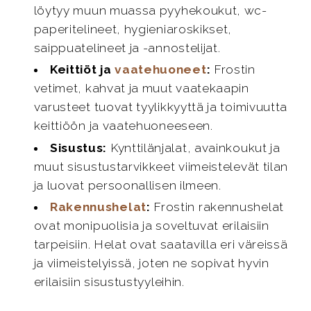
löytyy muun muassa pyyhekoukut, wc-
paperitelineet, hygieniaroskikset,
saippuatelineet ja -annostelijat.
Keittiöt ja
vaatehuoneet
:
Frostin
vetimet, kahvat ja muut vaatekaapin
varusteet tuovat tyylikkyyttä ja toimivuutta
keittiöön ja vaatehuoneeseen.
Sisustus:
Kynttilänjalat, avainkoukut ja
muut sisustustarvikkeet viimeistelevät tilan
ja luovat persoonallisen ilmeen.
Rakennushelat
:
Frostin rakennushelat
ovat monipuolisia ja soveltuvat erilaisiin
tarpeisiin. Helat ovat saatavilla eri väreissä
ja viimeistelyissä, joten ne sopivat hyvin
erilaisiin sisustustyyleihin.