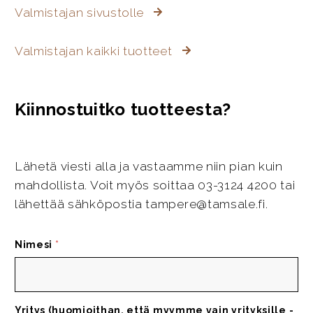
Valmistajan sivustolle
Valmistajan kaikki tuotteet
Kiinnostuitko tuotteesta?
Lähetä viesti alla ja vastaamme niin pian kuin
mahdollista. Voit myös soittaa 03-3124 4200 tai
lähettää sähköpostia tampere@tamsale.fi.
Nimesi
*
Yritys (huomioithan, että myymme vain yrityksille -