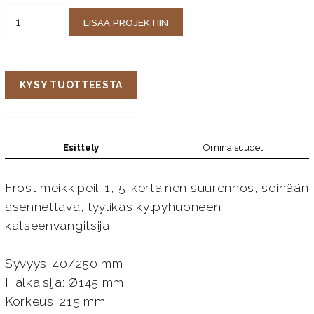
LISÄÄ PROJEKTIIN
KYSY TUOTTEESTA
Esittely
Ominaisuudet
Frost meikkipeili 1, 5-kertainen suurennos, seinään
asennettava, tyylikäs kylpyhuoneen
katseenvangitsija.
Syvyys: 40/250 mm
Halkaisija: Ø145 mm
Korkeus: 215 mm