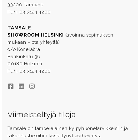
33200 Tampere
Puh. 03-3124 4200
TAMSALE
SHOWROOM HELSINKI
(avoinna sopimuksen
mukaan – ota yhteyttä)
c/o Konelabra
Eerikinkatu 36
00180 Helsinki
Puh. 03-3124 4200
Facebook
LinkedIn
Instagram
Viimeisteltyjä tiloja
Tamsale on tamperelainen kylpyhuonetarvikkeisiin ja
rakennusheloihin keskittynyt perheyritys.