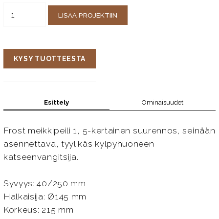
LISÄÄ PROJEKTIIN
KYSY TUOTTEESTA
Esittely
Ominaisuudet
Frost meikkipeili 1, 5-kertainen suurennos, seinään
asennettava, tyylikäs kylpyhuoneen
katseenvangitsija.
Syvyys: 40/250 mm
Halkaisija: Ø145 mm
Korkeus: 215 mm