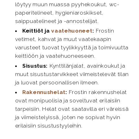
löytyy muun muassa pyyhekoukut, wc-
paperitelineet, hygieniaroskikset,
saippuatelineet ja -annostelijat.
Keittiöt ja
vaatehuoneet
:
Frostin
vetimet, kahvat ja muut vaatekaapin
varusteet tuovat tyylikkyyttä ja toimivuutta
keittiöön ja vaatehuoneeseen.
Sisustus:
Kynttilänjalat, avainkoukut ja
muut sisustustarvikkeet viimeistelevät tilan
ja luovat persoonallisen ilmeen.
Rakennushelat
:
Frostin rakennushelat
ovat monipuolisia ja soveltuvat erilaisiin
tarpeisiin. Helat ovat saatavilla eri väreissä
ja viimeistelyissä, joten ne sopivat hyvin
erilaisiin sisustustyyleihin.