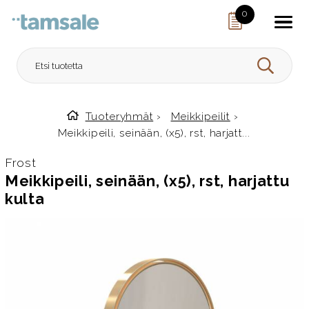
Skip to content
0
HAE
Tuoteryhmät
›
Meikkipeilit
›
Etusivulle
Meikkipeili, seinään, (x5), rst, harjatt...
Frost
Meikkipeili, seinään, (x5), rst, harjattu
kulta