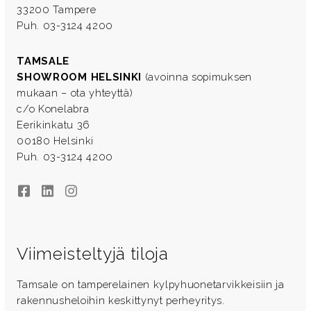
33200 Tampere
Puh. 03-3124 4200
TAMSALE
SHOWROOM HELSINKI
(avoinna sopimuksen
mukaan – ota yhteyttä)
c/o Konelabra
Eerikinkatu 36
00180 Helsinki
Puh. 03-3124 4200
Facebook
LinkedIn
Instagram
Viimeisteltyjä tiloja
Tamsale on tamperelainen kylpyhuonetarvikkeisiin ja
rakennusheloihin keskittynyt perheyritys.