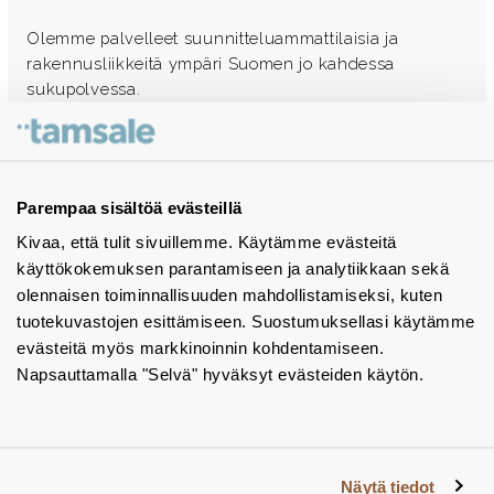
Olemme palvelleet suunnitteluammattilaisia ja
rakennusliikkeitä ympäri Suomen jo kahdessa
sukupolvessa.
Ota yhteyttä - autamme mielellämme
Tuotekuvastot
Parempaa sisältöä evästeillä
Kivaa, että tulit sivuillemme. Käytämme evästeitä
Instagram
käyttökokemuksen parantamiseen ja analytiikkaan sekä
BIM-objektit
olennaisen toiminnallisuuden mahdollistamiseksi, kuten
tuotekuvastojen esittämiseen. Suostumuksellasi käytämme
Yhteystiedot
evästeitä myös markkinoinnin kohdentamiseen.
Napsauttamalla "Selvä" hyväksyt evästeiden käytön.
Tiedotteet
Tietosuojaseloste
Tietoa evästeistä
Näytä tiedot