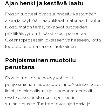
Ajan henki ja kestävä laatu
Frostin tuotteet ovat suunniteltu kestämään
aikaa ja käyttöä. Laadukkaat materiaalit, kuten
ruostumaton teräs, takaavat tuotteiden
pitkäikäisyyden. Lisäksi Frost panostaa
tuotantoprosessin jokaiseen vaiheeseen, jotta
lopputulos on aina ensiluokkainen.
Pohjoismainen muotoilu
perustana
Frostin tuotteissa näkyy vahvasti
pohjoismainen muotoiluperinne. Yksinkertaiset
linjat, toiminnallisuus ja luonnonmateriaalit
ovat keskeisiä elementtejä Frostin
suunnittelussa. Tuotteet ovat ajattomia ja