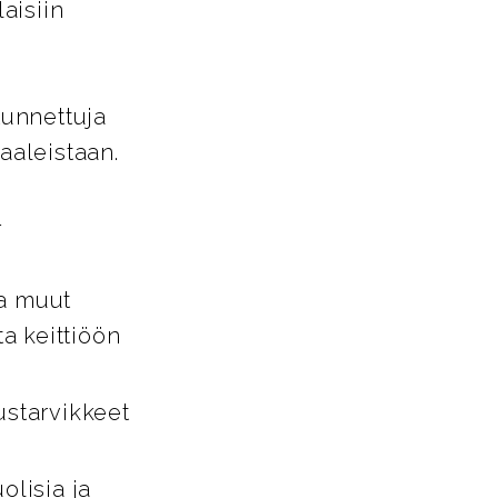
aisiin
tunnettuja
aaleistaan.
-
ja muut
ta keittiöön
ustarvikkeet
lisia ja