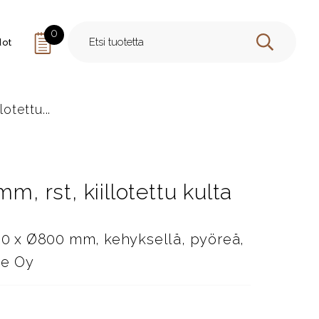
0
dot
HAE
otettu...
m, rst, kiillotettu kulta
 30 x Ø800 mm, kehyksellä, pyöreä,
ale Oy