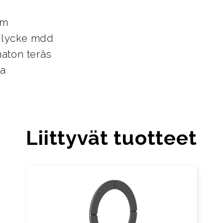
mm
elycke mdd
maton teräs
ta
Liittyvät tuotteet