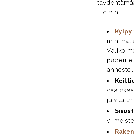
täydentämää
tiloihin.
Kylpy
minimali
Valikoim
paperitel
annosteli
Keitti
vaatekaap
ja vaate
Sisust
viimeiste
Raken