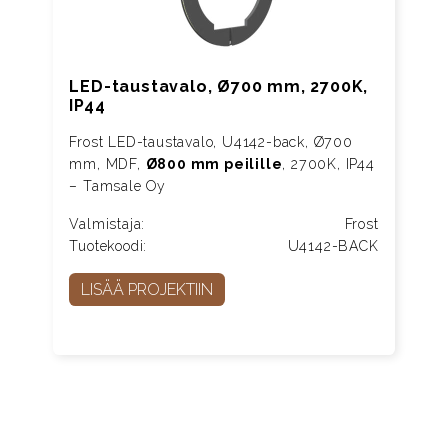
LED-taustavalo, Ø700 mm, 2700K,
IP44
Frost LED-taustavalo, U4142-back, Ø700
mm, MDF,
Ø800 mm peilille
, 2700K, IP44
– Tamsale Oy
Valmistaja:
Frost
Tuotekoodi:
U4142-BACK
LISÄÄ PROJEKTIIN