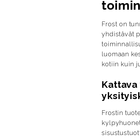
toimin
Frost on tun
yhdistävät p
toiminnallis
luomaan kest
kotiin kuin ju
Kattava 
yksityis
Frostin tuot
kylpyhuoneta
sisustustuot