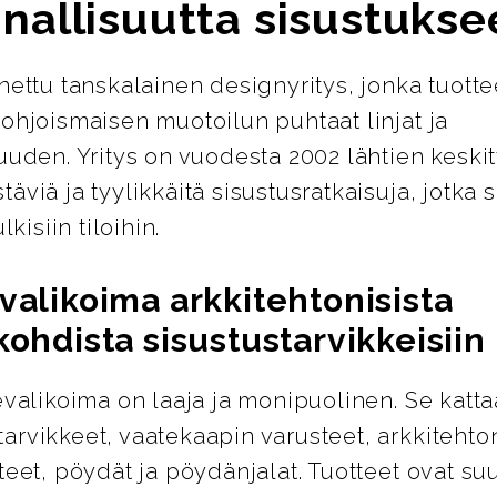
nallisuutta sisustukse
nettu tanskalainen designyritys, jonka tuotte
ohjoismaisen muotoilun puhtaat linjat ja
uuden. Yritys on vuodesta 2002 lähtien keskit
äviä ja tyylikkäitä sisustusratkaisuja, jotka s
lkisiin tiloihin.
valikoima arkkitehtonisista
kohdista sisustustarvikkeisiin
evalikoima on laaja ja monipuolinen. Se katta
rvikkeet, vaatekaapin varusteet, arkkitehton
teet, pöydät ja pöydänjalat. Tuotteet ovat su