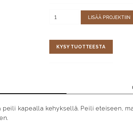
LISÄÄ PROJEKTIIN
KYSY TUOTTEESTA
 peili kapealla kehyksellä. Peili eteiseen,
en.