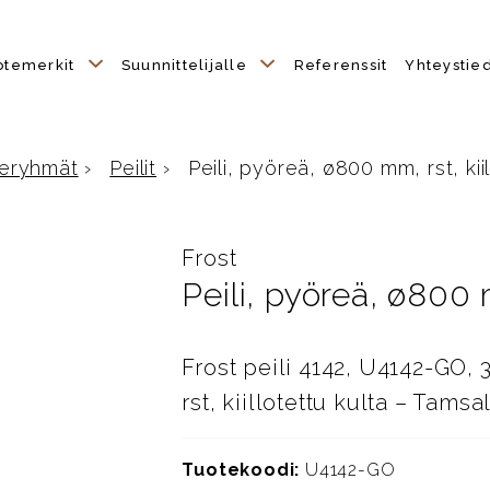
otemerkit
Suunnittelijalle
Referenssit
Yhteystie
eryhmät
›
Peilit
›
Peili, pyöreä, ø800 mm, rst, kiill
ulle
Frost
Peili, pyöreä, ø800 m
Frost peili 4142, U4142-GO,
rst, kiillotettu kulta – Tams
Tuotekoodi:
U4142-GO