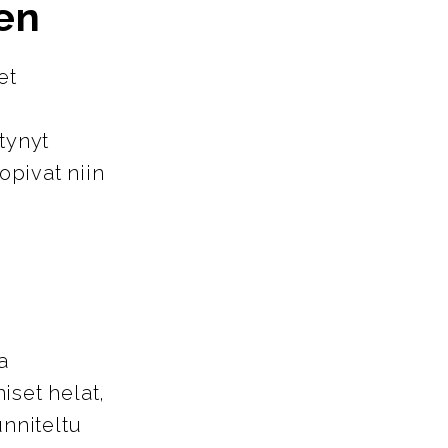
en
et
tynyt
opivat niin
a
iset helat,
unniteltu