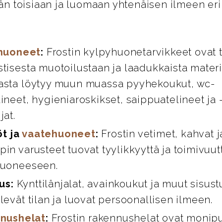
n toisiaan ja luomaan yhtenäisen ilmeen eril
huoneet
:
Frostin kylpyhuonetarvikkeet ovat 
stisesta muotoilustaan ja laadukkaista materi
asta löytyy muun muassa pyyhekoukut, wc-
ineet, hygieniaroskikset, saippuatelineet ja 
jat.
öt ja
vaatehuoneet
:
Frostin vetimet, kahvat 
in varusteet tuovat tyylikkyyttä ja toimivuut
huoneeseen.
us:
Kynttilänjalat, avainkoukut ja muut sisust
levät tilan ja luovat persoonallisen ilmeen.
nushelat
:
Frostin rakennushelat ovat monipuo