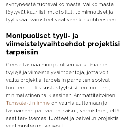
syntyneestä tuotevalikoimasta. Valikoimasta
löytyvät kauniisti muotoillut, toiminnalliset ja
tyylikkäät varusteet vaativaankin kohteeseen.
Monipuoliset tyyli- ja
viimeistelyvaihtoehdot projektisi
tarpeisiin
Geesa tarjoaa monipuolisen valikoiman eri
tyylejä ja viimeistelyvaihtoehtoja, jotta voit
valita projektisi tarpeisiin parhaiten sopivat
tuotteet – oli sisustustyylisi sitten moderni,
minimalistinen tai klassinen. Ammattitaitoinen
Tamsale-tiimimme
on valmis auttamaan ja
tarjoamaan parhaat ratkaisut, varmistaen, että
saat tarvitsemasi tuotteet ja palvelun projektisi
vaatimusten mukaisesti.