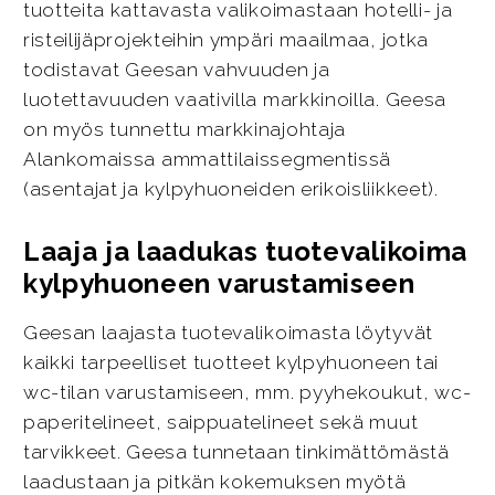
tuotteita kattavasta valikoimastaan hotelli- ja
risteilijäprojekteihin ympäri maailmaa, jotka
todistavat Geesan vahvuuden ja
luotettavuuden vaativilla markkinoilla. Geesa
on myös tunnettu markkinajohtaja
Alankomaissa ammattilaissegmentissä
(asentajat ja kylpyhuoneiden erikoisliikkeet).
Laaja ja laadukas tuotevalikoima
kylpyhuoneen varustamiseen
Geesan laajasta tuotevalikoimasta löytyvät
kaikki tarpeelliset tuotteet kylpyhuoneen tai
wc-tilan varustamiseen, mm. pyyhekoukut, wc-
paperitelineet, saippuatelineet sekä muut
tarvikkeet. Geesa tunnetaan tinkimättömästä
laadustaan ja pitkän kokemuksen myötä