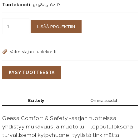
Tuotekoodi:
915825-62-R
LISÄÄ PROJEKTIIN
Valmistajan tuotekortti
KYSY TUOTTEESTA
Esittely
Ominaisuudet
Geesa Comfort & Safety -sarjan tuotteissa
yhdistyy mukavuus ja muotoilu – lopputuloksena
turvallisempi kylpyhuone, tyylistä tinkimättä.