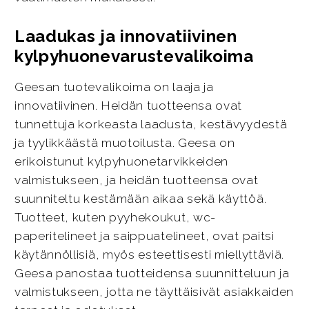
Laadukas ja innovatiivinen
kylpyhuonevarustevalikoima
Geesan tuotevalikoima on laaja ja
innovatiivinen. Heidän tuotteensa ovat
tunnettuja korkeasta laadusta, kestävyydestä
ja tyylikkäästä muotoilusta. Geesa on
erikoistunut kylpyhuonetarvikkeiden
valmistukseen, ja heidän tuotteensa ovat
suunniteltu kestämään aikaa sekä käyttöä.
Tuotteet, kuten pyyhekoukut, wc-
paperitelineet ja saippuatelineet, ovat paitsi
käytännöllisiä, myös esteettisesti miellyttäviä.
Geesa panostaa tuotteidensa suunnitteluun ja
valmistukseen, jotta ne täyttäisivät asiakkaiden