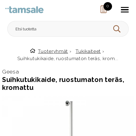
Skip to content
0
HAE
Tuoteryhmät
›
Tukikaiteet
›
Etusivulle
Suihkutukikaide, ruostumaton teräs, krom...
Geesa
Suihkutukikaide, ruostumaton teräs,
kromattu