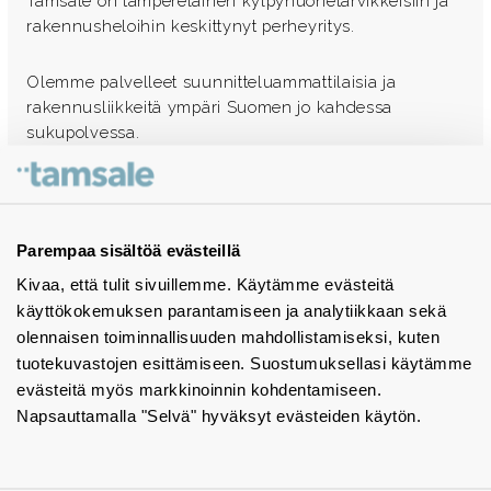
Tamsale on tamperelainen kylpyhuonetarvikkeisiin ja
rakennusheloihin keskittynyt perheyritys.
Olemme palvelleet suunnitteluammattilaisia ja
rakennusliikkeitä ympäri Suomen jo kahdessa
sukupolvessa.
Ota yhteyttä - autamme mielellämme
Tuotekuvastot
Parempaa sisältöä evästeillä
Kivaa, että tulit sivuillemme. Käytämme evästeitä
Instagram
käyttökokemuksen parantamiseen ja analytiikkaan sekä
BIM-objektit
olennaisen toiminnallisuuden mahdollistamiseksi, kuten
tuotekuvastojen esittämiseen. Suostumuksellasi käytämme
Yhteystiedot
evästeitä myös markkinoinnin kohdentamiseen.
Napsauttamalla "Selvä" hyväksyt evästeiden käytön.
Tiedotteet
Tietosuojaseloste